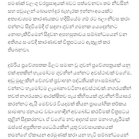
පමණක් වලංගු වරප්‍රසාදයක් බවට පත්වෙනවා. තම නිවසින්
සහ පවුලෙන් බොහෝ දුර බැහැරක ඉන්නා අයෙක්ට
අත්‍යාවශ්‍යම කාරණයකට හදිසියේම ගම් රට බලා නිවස කරා
එන්නට සිදුවීමේදී ඒ සඳහා ගුවන් ගමනක යෙදෙන්නට
නොහැකිවීමෙන් සිදුවන අපහසුතාවය සම්බන්ධයෙන් වන
අතිශය සංවේදී කාරණාවක් චිත්‍රපටයට ඇතුළත් කර
තිබෙනවා.
දුම්රිය ප්‍රවේශපතක මිලට සමාන වූ ගුවන් ප්‍රවේශපත්‍රයක් යනු
එක් අතකින් හැමෝටම ගුවනින් යන්නට අවස්ථාවක් වගේම,
අඩු මුදලකින් වේගවත් ප්‍රවාහන පද්ධතියක් හා සම්බන්ධ
වන්නට හැමෝටම ලැබෙනා වටිනා අවස්ථාවක්. නගරයකින්
තවත් නගරයකට ආරක්ෂිතව පැය කිහිපයක් ගුවනින් පියාසර
කරන්නට ඇයි මෙච්චර වියදමක් කියන ප්‍රායෝගික තර්කය
සාමාන්‍ය ජනයාට වඩා හොඳින් අවබෝධ කරවීමක් චිත්‍රපටය
තුළින් සිදුකරනවා. ඒ වගේම නව අදහස් සහ මනා හැදෑරීමක්
ඔස්සේ අප්‍රතිහත ධෛර්‍යයකින් යුතු ව්‍යවසායකයෙක්
තමන්ගේ ඒකායන අරමුණක් කරා යන හැටි සම්බන්ධයෙන්