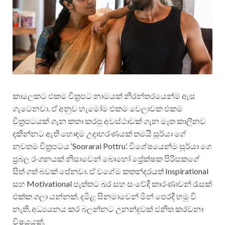
කාලෙකට එකම චිත්‍රපට නාමයක් නිරන්තරයෙන්ම ඇස
ගැටෙනවා. ඒ අනුව හැමෝම එකම වෙලාවක එකම
චිත්‍රපටයක් ගැන කතා කරපු අවස්ථාවක් ගැන මෑත කාලීනව
දකින්නට ඇති හොඳම උදාහරණයක් තමයි සූර්යා ගේ
නවතම චිත්‍රපටය ‘Soorarai Pottru’. විශේෂයෙන්ම සූර්යා ගෙ
ප්‍රබල රංගනයක් නිසාවෙන් බොහෝ ප්‍රේක්ෂක පිරිසකගේ
සිත් ගත් බවක් පේනවා. ඒ වගේම කතන්දරයත් Inspirational
සහ Motivational පැත්තට බර සහ සංවේදී කාරණාවන් රැසක්
එක්ක ගලා යන්නක්. දමිළ සිනමාවෙන් මින් පෙරදී හමු වී
නැති, අධ්‍යයනය කර බලන්නට උනන්දුවක් ජනිත කරවනා
විෂයයක්.