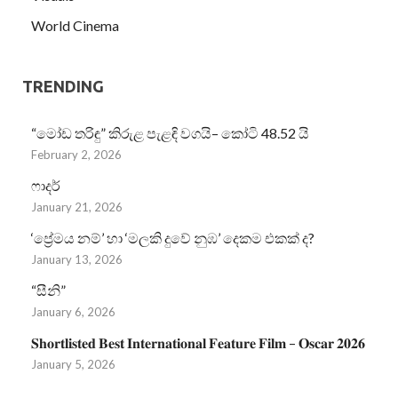
World Cinema
TRENDING
“මෝඩ තරිඳු” කිරුළ පැළඳි වගයි– කෝටි 48.52 යි
February 2, 2026
ෆාදර්
January 21, 2026
‘ප්‍රේමය නම්’ හා ‘මලකි දුවේ නුඹ’ දෙකම එකක් ද?
January 13, 2026
“සීනි”
January 6, 2026
𝐒𝐡𝐨𝐫𝐭𝐥𝐢𝐬𝐭𝐞𝐝 𝐁𝐞𝐬𝐭 𝐈𝐧𝐭𝐞𝐫𝐧𝐚𝐭𝐢𝐨𝐧𝐚𝐥 𝐅𝐞𝐚𝐭𝐮𝐫𝐞 𝐅𝐢𝐥𝐦 – 𝐎𝐬𝐜𝐚𝐫 𝟐𝟎𝟐𝟔
January 5, 2026