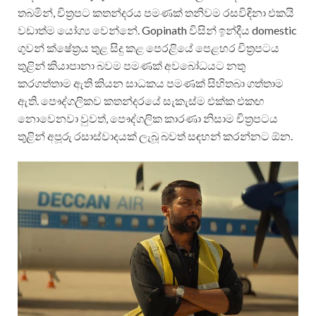
තබමින්, චිත්‍රපට කතන්දරය පමණක් තනිවම රසවිඳිනා එකයි
වඩාත්ම යෝග්‍ය වෙන්නේ. Gopinath විසින් ඉන්දීය domestic
ගුවන් ක්ෂේත්‍රය තුළ සිදු කළ පෙරළියේ පෙළහර චිත්‍රපටය
තුළින් කියාපානා බවම පමණක් අවබෝධයට නතු
කරගත්තාම ඇති කියන සාධකය පමණක් සිහිතබා ගත්තාම
ඇති. පෞද්ගලිකව කතන්දරයේ සැකැස්ම එක්ක එකඟ
නොවෙනවා වුවත්, පෞද්ගලික කාරණා නිසාම චිත්‍රපටය
තුළින් අපූරු රසාස්වාදයක් ලැබූ බවත් සඳහන් කරන්නට ඕන.