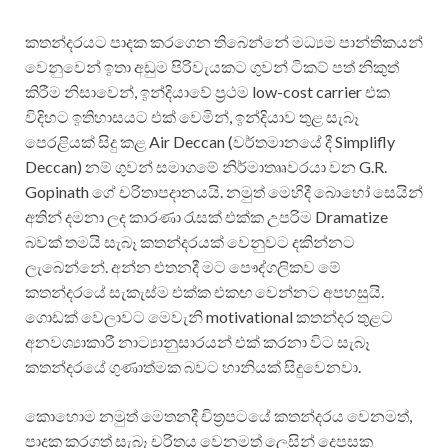
කතන්දරයට පාදක කරගෙන තිබෙන්නේ මධ්‍යම පාන්තිකයන්
වෙනුවෙන් ඉතා අඩුම පිරිවැයකට ගුවන් ටිකට් පත් නිකුත්
කිරීම නිසාවෙන්, ඉන්දියාවේ ප්‍රථම low-cost carrier එක
විදිහට ඉතිහාසයට එක් වෙමින්, ඉන්දියාව තුළ සැබෑ
පෙරළියක් සිදු කළ Air Deccan (වර්තමානයේ දී Simplifly
Deccan) නම් ගුවන් සමාගමේ නිර්මාතෲවරයා වන G.R.
Gopinath ගේ චරිතාපදානයයි. නමුත් මෙහිදී බොහෝ සෙයින්
අතින් දමනා ලද කාරණා රැසක් එක්ක උපරිම Dramatize
බවක් තමයි සැබෑ කතන්දරයක් වෙනුවට දකින්නට
ලැබෙන්නේ. අන්න එතනදී මට පෞද්ගලිකව මේ
කතන්දරයේ සැකැස්ම එක්ක එකඟ වෙන්නට අපහසුයි.
ගොඩක් වෙලාවට මෙවැනි motivational කතන්දර තුළට
අනවශ්‍යාකාරී නාට්‍යානුසාරයන් එක් කරනා විට සැබෑ
කතන්දරයේ ගුණාත්මක බවට හානියක් සිදුවෙනවා.
කොහොම නමුත් මෙතනදී චිත්‍රපටයේ කතන්දරය වෙනමත්,
පාදක කරගත් සැබෑ චරිතය වෙනමත් ලෙසින් දෙපසක