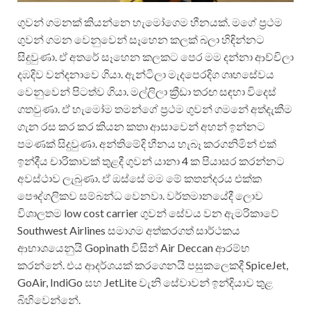
ගුවන් ගමනක් කියන්නෙ හැමෝගෙම හීනයක්. මගේ ප්‍රථම
ගුවන් ගමන වෙනුවෙන් සෑහෙන කලක් බලා හිඳින්නට
සිදුවුණා. ඒ අතරේ සෑහෙන කලකට පෙර මම දන්නා ආච්චිලා
දඹදිව වන්දනාවෙ ගියා. ඇන්ටිලා මැදපෙරදිග ගෘහසේවය
වෙනුවෙන් පිටත්ව ගියා. මල්ලිලා ක්‍රීඩා තරඟ සඳහා විදෙස්
ගතවුණා. ඒ හැමෝම තමන්ගේ ප්‍රථම ගුවන් ගමනේ අත්දැකීම
ගැන රස කර කර කියන කතා ආසාවෙන් අහන් ඉන්නට
පමණක් සිදුවුණා. අන්තිමේදි හීනය හැබෑ කරගනිමින් එක්
ඉන්දීය චාරිකාවක් තුළදී ගුවන් යානා 4 ක පියාසර කරන්නට
අවස්ථාව ලැබුණා. ඒ ඔස්සේ මම මේ කතන්දරය එක්ක
පෞද්ගලිකව සම්බන්ධ වෙනවා. වර්තමානයේදී ලොව
විශාලතම low cost carrier ගුවන් සේවය වන ඇමරිකාවේ
Southwest Airlines සමාගම අත්කරගත් සාර්ථකය
ආභාශයෙනුයි Gopinath විසින් Air Deccan ආරම්භ
කරන්නේ. එය ආදර්ශයක් කරගෙනයි පසුකලෙකදී SpiceJet,
GoAir, IndiGo සහ JetLite වැනි සේවාවන් ඉන්දියාව තුළ
බිහිවෙන්නේ.