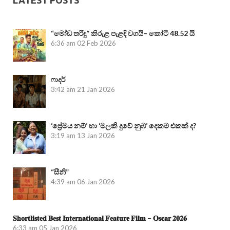
“මෝඩ තරිඳු” කිරුළ පැළඳි වගයි– කෝටි 48.52 යි
6:36 am
02 Feb 2026
ෆාදර්
3:42 am
21 Jan 2026
‘ප්‍රේමය නම්’ හා ‘මලකි දුවේ නුඹ’ දෙකම එකක් ද?
3:19 am
13 Jan 2026
“සීනි”
4:39 am
06 Jan 2026
𝐒𝐡𝐨𝐫𝐭𝐥𝐢𝐬𝐭𝐞𝐝 𝐁𝐞𝐬𝐭 𝐈𝐧𝐭𝐞𝐫𝐧𝐚𝐭𝐢𝐨𝐧𝐚𝐥 𝐅𝐞𝐚𝐭𝐮𝐫𝐞 𝐅𝐢𝐥𝐦 – 𝐎𝐬𝐜𝐚𝐫 𝟐𝟎𝟐𝟔
6:33 am
05 Jan 2026