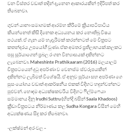
වන විස්තර වඩාත් තදින් දැනෙන ආකාරයකින් ඉදිරිපත් කර
තිබෙනවා.
ගුවන්‍ යානා සමාගමක් ආරම්භ කිරීමේ ක්‍රියාපටිපාටිය
කියන්නෙත් කිසි දිනෙක අධ්‍යයනය කර නොතිබූ විෂය
පථයක්. ඒ ගැන යම් හැදෑරීමක් කරන්නටත් මේ චිත්‍රපට
කතන්දරය උපයෝගී වුණා. ඒක අමතර ප්‍රතිලාභයක්.කලකට
පසු සූර්යාගෙන් ප්‍රබල රංගන වින්‍යාසයක් දකින්නට
ලැබෙනවා. Maheshinte Prathikaaram (2016) මලයාලම්
චිත්‍රපටයෙන් දුටු අපර්ණා ව වෙනස්ම ස්වරූපයකින්
දකින්නට ලැබීමත් විශේෂයි. ඒ අනුව සූර්යා සහ අපර්ණා ගෙ
සුසංයෝගය වඩාත් ආකර්ෂනීය එකක් විදිහට හඳුන්වන්නට
පුළුවන්. හොඳම අධ්‍යක්ෂකවරිය විදිහට ෆිල්ම්ෆෙයා
සම්මානය දිනූ Irudhi Suttru (හින්දි බසින් Saala Khadoos)
ක්‍රීඩා චිත්‍රපටය නිර්මාණය කල Sudha Kongara විසින් මෙහි
අධ්‍යක්ෂණය සිදු කර තිබෙනවා.
-ලක්ෂ්මන් අරංවල –