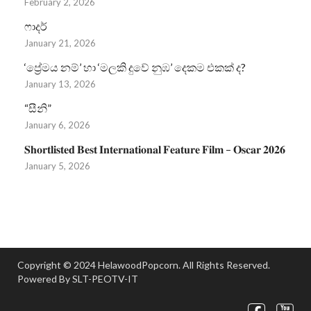
February 2, 2026
ෆාදර්
January 21, 2026
‘ප්‍රේමය නම්’ හා ‘මලකි දුවේ නුඹ’ දෙකම එකක් ද?
January 13, 2026
“සීනි”
January 6, 2026
𝐒𝐡𝐨𝐫𝐭𝐥𝐢𝐬𝐭𝐞𝐝 𝐁𝐞𝐬𝐭 𝐈𝐧𝐭𝐞𝐫𝐧𝐚𝐭𝐢𝐨𝐧𝐚𝐥 𝐅𝐞𝐚𝐭𝐮𝐫𝐞 𝐅𝐢𝐥𝐦 – 𝐎𝐬𝐜𝐚𝐫 𝟐𝟎𝟐𝟔
January 5, 2026
Copyright © 2024 HelawoodPopcorn. All Rights Reserved.
Powered By SLT-PEOTV-IT