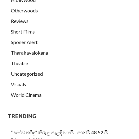
Otherwoods
Reviews
Short Films
Spoiler Alert
Tharakavalokana
Theatre
Uncategorized
Visuals
World Cinema
TRENDING
“මෝඩ තරිඳු” කිරුළ පැළඳි වගයි– කෝටි 48.52 යි