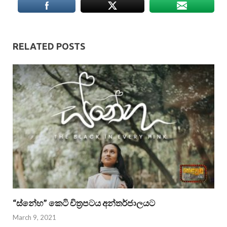
RELATED POSTS
“ස්නේහ” කෙටි චිත්‍රපටය අන්තර්ජාලයට
March 9, 2021