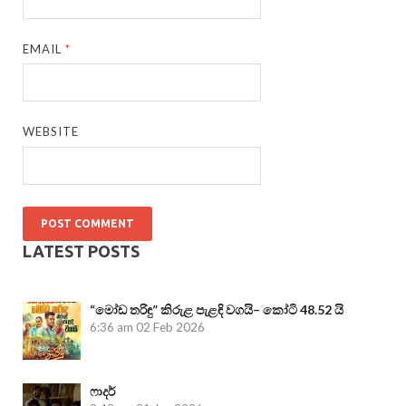
EMAIL
*
WEBSITE
LATEST POSTS
“මෝඩ තරිඳු” කිරුළ පැළඳි වගයි– කෝටි 48.52 යි
6:36 am
02 Feb 2026
ෆාදර්