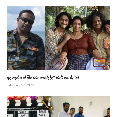
අද ඇත්තේ සිනමා හෝල්ද? බාර් හෝල්ද?
February 26, 2021