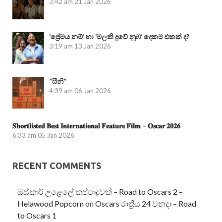
3:42 am
21 Jan 2026
‘ප්‍රේමය නම්’ හා ‘මලකි දුවේ නුඹ’ දෙකම එකක් ද?
3:19 am
13 Jan 2026
“සීනි”
4:39 am
06 Jan 2026
𝐒𝐡𝐨𝐫𝐭𝐥𝐢𝐬𝐭𝐞𝐝 𝐁𝐞𝐬𝐭 𝐈𝐧𝐭𝐞𝐫𝐧𝐚𝐭𝐢𝐨𝐧𝐚𝐥 𝐅𝐞𝐚𝐭𝐮𝐫𝐞 𝐅𝐢𝐥𝐦 – 𝐎𝐬𝐜𝐚𝐫 𝟐𝟎𝟐𝟔
6:33 am
05 Jan 2026
RECENT COMMENTS
ඔස්කාර් උළෙලේ කප්පාදුවක් – Road to Oscars 2 –
Helawood Popcorn
on
Oscars රාත්‍රිය 24 වනදා – Road
to Oscars 1