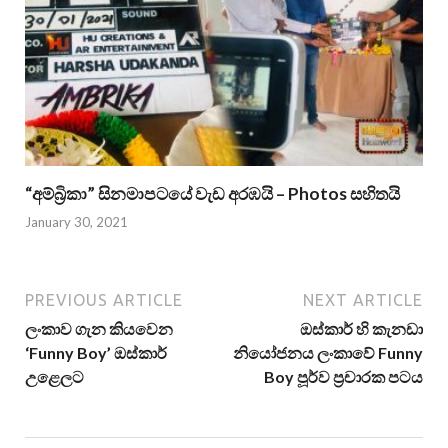
“අම්බ්‍රිකා” සිනමාපටයේ වැඩ අරඹයි – Photos සහිතයි
January 30, 2021
PREVIOUS ARTICLE
NEXT ARTICLE
ලංකාව ගැන කියවෙන
ඔස්කාර් හි කැනඩා
‘Funny Boy’ ඔස්කාර්
නියෝජනය ලංකාවේ Funny
උළෙලට
Boy පූර්ව ප්‍රචාරක පටය