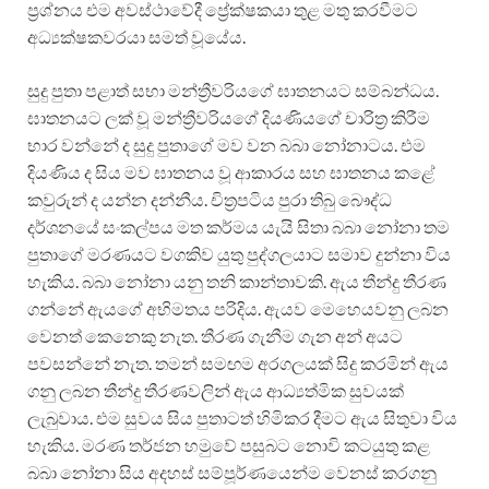
ප්‍රශ්නය එම අවස්ථාවේදී ප්‍රේක්ෂකයා තුළ මතු කරවීමට
අධ්‍යක්ෂකවරයා සමත් වූයේය.
සුදු පුතා පළාත් සභා මන්ත්‍රීවරියගේ ඝාතනයට සම්බන්ධය.
ඝාතනයට ලක් වූ මන්ත්‍රීවරියගේ දියණියගේ චාරිත්‍ර කිරීම
භාර වන්නේ ද සුදු පුතාගේ මව වන බබා නෝනාටය. එම
දියණිය ද සිය මව ඝාතනය වූ ආකාරය සහ ඝාතනය කළේ
කවුරුන් ද යන්න දන්නීය. චිත්‍රපටිය පුරා තිබු බෞද්ධ
දර්ශනයේ සංකල්පය මත කර්මය යැයි සිතා බබා නෝනා තම
පුතාගේ මරණයට වගකිව යුතු පුද්ගලයාට සමාව දුන්නා විය
හැකිය. බබා නෝනා යනු තනි කාන්තාවකි. ඇය තීන්දු තීරණ
ගන්නේ ඇයගේ අභිමතය පරිදිය. ඇයව මෙහෙයවනු ලබන
වෙනත් කෙනෙකු නැත. තීරණ ගැනීම ගැන අන් අයට
පවසන්නේ නැත. තමන් සමඟම අරගලයක් සිදු කරමින් ඇය
ගනු ලබන තීන්දු තීරණවලින් ඇය ආධ්‍යත්මික සුවයක්
ලැබුවාය. එම සුවය සිය පුතාටත් හිමිකර දීමට ඇය සිතුවා විය
හැකිය. මරණ තර්ජන හමුවේ පසුබට නොවි කටයුතු කළ
බබා නෝනා සිය අදහස් සම්පූර්ණයෙන්ම වෙනස් කරගනු