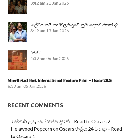
3:42 am
21 Jan 2026
‘ප්‍රේමය නම්’ හා ‘මලකි දුවේ නුඹ’ දෙකම එකක් ද?
3:19 am
13 Jan 2026
“සීනි”
4:39 am
06 Jan 2026
𝐒𝐡𝐨𝐫𝐭𝐥𝐢𝐬𝐭𝐞𝐝 𝐁𝐞𝐬𝐭 𝐈𝐧𝐭𝐞𝐫𝐧𝐚𝐭𝐢𝐨𝐧𝐚𝐥 𝐅𝐞𝐚𝐭𝐮𝐫𝐞 𝐅𝐢𝐥𝐦 – 𝐎𝐬𝐜𝐚𝐫 𝟐𝟎𝟐𝟔
6:33 am
05 Jan 2026
RECENT COMMENTS
ඔස්කාර් උළෙලේ කප්පාදුවක් – Road to Oscars 2 –
Helawood Popcorn
on
Oscars රාත්‍රිය 24 වනදා – Road
to Oscars 1