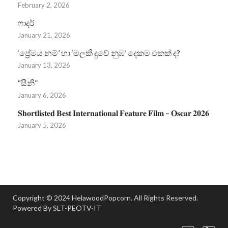
February 2, 2026
ෆාදර්
January 21, 2026
‘ප්‍රේමය නම්’ හා ‘මලකි දුවේ නුඹ’ දෙකම එකක් ද?
January 13, 2026
“සීනි”
January 6, 2026
𝐒𝐡𝐨𝐫𝐭𝐥𝐢𝐬𝐭𝐞𝐝 𝐁𝐞𝐬𝐭 𝐈𝐧𝐭𝐞𝐫𝐧𝐚𝐭𝐢𝐨𝐧𝐚𝐥 𝐅𝐞𝐚𝐭𝐮𝐫𝐞 𝐅𝐢𝐥𝐦 – 𝐎𝐬𝐜𝐚𝐫 𝟐𝟎𝟐𝟔
January 5, 2026
Copyright © 2024 HelawoodPopcorn. All Rights Reserved.
Powered By SLT-PEOTV-IT