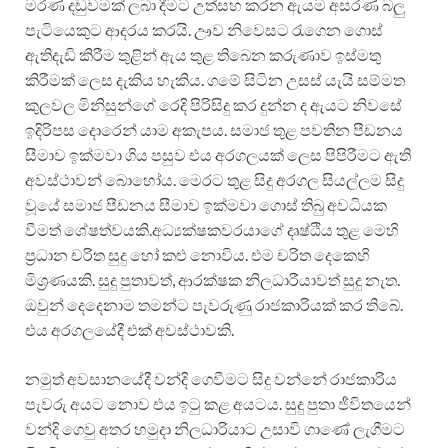
මරණ දඩුවමක් ලබා දීමට උත්සහ කරන ඇයම අසරණ බලු
පැටියෙකුට ආදරය කරයි. ඌව නිවෙසට රැගෙන ගොස්
ඇතිදැඩි කිරීම තුළින් ඇය තුළ තිබෙන කරුණාව ඉස්මතු
කිරීමක් ලෙස දැකිය හැකිය. ගමේ සිටින උසස් යැයි සම්මත
කුලවල මිනිසුන්ගේ රෙදි පිරිසිදු කර දුන්න ද ඇයට නිවසේ
ඉදිරිපස දොරෙන් යාම අකැපය. සමාජ තුළ පවතින පීඩනය
සීමාව ඉක්මවා ගිය පසුව එය අරගලයක් ලෙස පිපිරීමට ඇති
අවස්ථාවන් බොහෝය. මෙරට තුළ සිදු අරගල සියල්ලම සිදු
වූයේ සමාජ පීඩනය සීමාව ඉක්මවා ගොස් තිබු අවධියක
වීමත් ශේෂත්වයකි.අධ්‍යක්ෂකවරයාගේ දෘෂ්ඨිය තුළ මෙහි
ප්‍රධාන චරිත සුදු හෝ කළු නොවිය. එම චරිත දෙකෙහි
මිශ්‍රණයකි. සුදු පුතාවත්, ආරක්ෂක නිලධාරීයාවත් සුදු නැත.
ඔවුන් දෙදෙනාම තමන්ට පැවරුණු රාජකාරියක් කර තිබේ.
එය අරගලයේදී එක් අවස්ථාවකි.
නමුත් අවසානයේදී වන්දි ගෙවීමට සිදු වන්නේ රාජකාරිය
පැවරු අයට නොව එය ඉටු කළ අයටය. සුදු පුතා ජීවිතයෙන්
වන්දි ගෙවු අතර හමුදා නිලධාරියාට උසාවි ගාණේ ලැගීමට