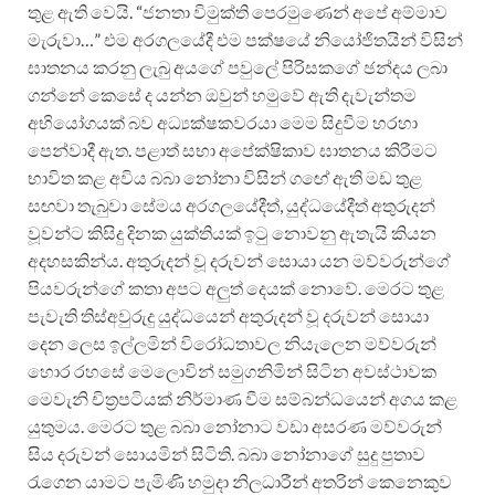
තුළ ඇති වෙයි. “ජනතා විමුක්ති පෙරමුණෙන් අපේ අම්මාව
මැරුවා…” එම අරගලයේදී එම පක්ෂයේ නියෝජිතයින් විසින්
ඝාතනය කරනු ලැබු අයගේ පවුලේ පිරිසකගේ ඡන්දය ලබා
ගන්නේ කෙසේ ද යන්න ඔවුන් හමුවේ ඇති දැවැන්තම
අභියෝගයක් බව අධ්‍යක්ෂකවරයා මෙම සිදුවීම හරහා
පෙන්වාදී ඇත. පළාත් සභා අපේක්ෂිකාව ඝාතනය කිරීමට
භාවිත කළ අවිය බබා නෝනා විසින් ගඟේ ඇති මඩ තුළ
සඟවා තැබුවා සේමය අරගලයේදීත්, යුද්ධයේදීත් අතුරුදන්
වූවන්ට කිසිදු දිනක යුක්තියක් ඉටු නොවනු ඇතැයි කියන
අදහසකින්ය. අතුරුදන් වූ දරුවන් සොයා යන මව්වරුන්ගේ
පියවරුන්ගේ කතා අපට අලුත් දෙයක් නොවේ. මෙරට තුළ
පැවැති තිස්අවුරුදු යුද්ධයෙන් අතුරුදන් වූ දරුවන් සොයා
දෙන ලෙස ඉල්ලමින් විරෝධතාවල නියැලෙන මව්වරුන්
හොර රහසේ මෙලොවින් සමුගනිමින් සිටින අවස්ථාවක
මෙවැනි චිත්‍රපටියක් නිර්මාණ වීම සම්බන්ධයෙන් අගය කළ
යුතුමය. මෙරට තුළ බබා නෝනාට වඩා අසරණ මව්වරුන්
සිය දරුවන් සොයමින් සිටිති. බබා නෝනාගේ සුදු පුතාව
රැගෙන යාමට පැමිණි හමුදා නිලධාරීන් අතරින් කෙනෙකුව