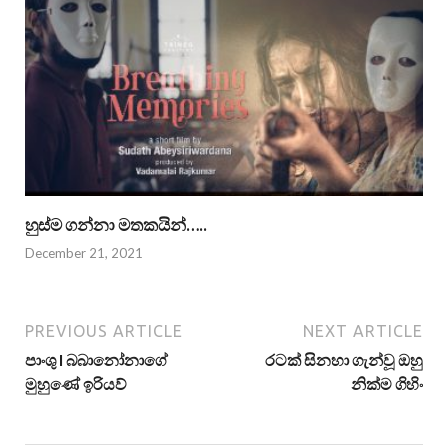
හුස්ම ගන්නා මතකයින්…..
December 21, 2021
PREVIOUS ARTICLE
NEXT ARTICLE
පාංශු I බබානෝනාගේ
රටක් සිනහා ගැන්වූ ඔහු
මුහුණේ ඉරියව්
නික්ම ගිහිං