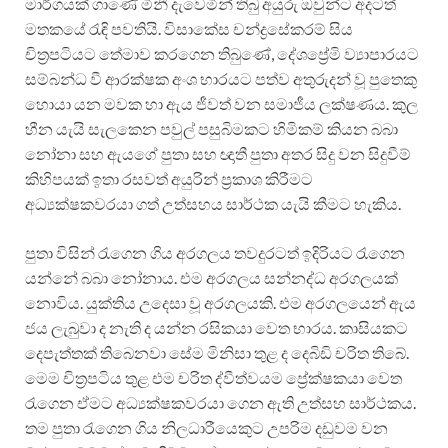
මාර්ගයක් ගාණේ මිනී දැවෙමින් තිබු අයුරු ඔවුන්ට අදටත්
මතකයේ රැඳි පවතියි. විසාකේස චන්ද්‍රසේකරම් සිය
චිත්‍රපටියට තේමාව කරගෙන තිබුණේ, දේශප්‍රේමි ව්‍යාපාරයට
සම්බන්ධ වී ආරක්ෂක අංශ භාරයට පත්ව අතුරුදන් වූ පුතෙකු
හොයා යන මවක හා ඇය ජීවත් වන සමාජීය ලක්ෂණය. කුල
හීන යැයි සැලකෙන පවුල් පසුබිමකට හිමිකම් කියන බබා
නෝනා සහ ඇයගේ පුතා සහ ඥාතී පුතා අතර සිදු වන සිදුවීම්
කිහිපයක් ඉතා රසවත් අයුරින් ප්‍රකාශ කිරීමට
අධ්‍යක්ෂකවරයා ගත් උත්සහය සාර්ථක යැයි කීමට හැකිය.
පුතා විසින් රැගෙන ගිය අරගලය තවදුරටත් ඉදිරියට රැගෙන
යන්නේ බබා නෝනාය. එම අරගලය සන්නද්ධ අරගලයක්
නොවිය. යුක්තිය උදෙසා වූ අරගලයකි. එම අරගලයෙන් ඇය
ජය ලැබුවා ද නැති ද යන්න රසිකයා වෙත භාරය. කාසියකට
දෙපැත්තක් තිබෙනවා සේම මිනිසා තුළ ද දෙබිඩි චරිත තිබේ.
මෙම චිත්‍රපටිය තුළ එම චරිත ද්වීත්වයම ප්‍රේක්ෂකයා වෙත
රැගෙන ඒමට අධ්‍යක්ෂකවරයා ගෙන ඇති උත්සහ සාර්ථකය.
තම පුතා රැගෙන ගිය නිලධාරීයෙකුට උපරිම දඩුවම වන