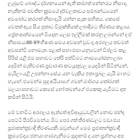
ලැබුවේ බෞද්ධ දර්ශනයෙන් ඇති කරගත් පන්නරය නිසා ද,
නැතිනම් පවතින ක්‍රමයේ දුර්වලතාවය සම්බන්ධයෙන්
අවබෝධ කරගත් නිසා දැයි යන්න සැක සහිතය. කෙසේ
වෙතත් ඇය සිය පුතාට විමුක්තියක් ලබාදීමට තීරණය කළාය.
ප්‍රේත ආත්මයෙන් මිදෙන ලෙස ඉල්ලීමක් කරනු ලබන්නේ ද ඒ
නිසාමය.88-89 භීෂණ සමය අවසන් වූව ද, අරගලය තවමත්
අවසන්වී නොමැත. පළාත් සභා එපා යනුවෙන් විප්ලව කළ
පිරිස් යළි එම සභාවට තේරී පත්වීමට නාමයෝජනා ලබා
දෙමින් මැතිවරණ ප්‍රචාරණ කටයුතුවල යෙදමින් සිටින්නේ,
මැරිලා යළි උපන්නා සේය යන වැකිය ඉතා ප්‍රබල යැයි මා හට
හැඟේ. එමෙන්ම සුදු අයියාගේ ගමන් මාර්ගය තෝරගත්
මලයා සභාවට කෙසේ හෝ තමන්ගේ එකෙකු යැවීමට දත
කමින් සිටියි.
මේ වනවිට අරගලය ඇත්තේ අවිආයුධවලින් නොව ඡන්ද
පෙට්ටි පිරවීමෙන්ය. මීට පෙර ගත් තීරණවලට වඩා එය
ප්‍රජාතන්ත්‍රවාදී තීරණයකි. ඔවුන්ගේ මෙම ප්‍රජාතන්ත්‍රවාදී
ක්‍රමවේදය ජනයා භාරගැනීමට සූදානම් ද යන ප්‍රශ්නය අප