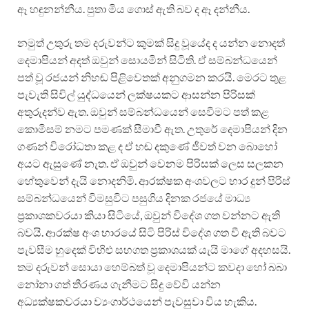
ඈ හඳුනන්නීය. පුතා මිය ගොස් ඇති බව ද ඈ දන්නීය.
නමුත් උතුරු තම දරුවන්ට කුමක් සිදු වූයේද ද යන්න නොදත්
දෙමාපියන් අදත් ඔවුන් සොයමින් සිටිති. ඒ සම්බන්ධයෙන්
පත් වූ රජයන් නිහඬ පිළිවෙතක් අනුගමන කරයි. මෙරට තුළ
පැවැති සිවිල් යුද්ධයෙන් ලක්ෂයකට ආසන්න පිරිසක්
අතුරුදන්ව ඇත. ඔවුන් සම්බන්ධයෙන් සෙවීමට පත් කළ
කොමිසම් නමට පමණක් සීමාවී ඇත. උතුරේ දෙමාපියන් දින
ගණන් විරෝධතා කළ ද ඒ හඬ දකුණේ ජීවත් වන බොහෝ
අයට ඇසුණේ නැත. ඒ ඔවුන් වෙනම පිරිසක් ලෙස සලකන
හේතුවෙන් දැයි නොදනිමි. ආරක්ෂක අංශවලට භාර දුන් පිරිස්
සම්බන්ධයෙන් විමසුවිට පසුගිය දිනක රජයේ මාධ්‍ය
ප්‍රකාශකවරයා කියා සිටියේ, ඔවුන් විදේශ ගත වන්නට ඇති
බවයි. ආරක්ෂ අංශ භාරයේ සිටි පිරිස් විදේශ ගත වී ඇති බවට
පැවසීම හුදෙක් විහිළු සහගත ප්‍රකාශයක් යැයි මාගේ අදහසයි.
තම දරුවන් සොයා හෙම්බත් වූ දෙමාපියන්ට කවදා හෝ බබා
නෝනා ගත් තීරණය ගැනීමට සිදු වේවි යන්න
අධ්‍යක්ෂකවරයා ව්‍යංගාර්ථයෙන් පැවසුවා විය හැකිය.