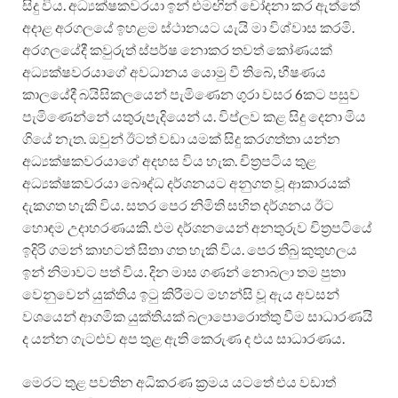
සිදු විය. අධ්‍යක්ෂකවරයා ඉන් එමඟින් චෝදනා කර ඇත්තේ
අදාළ අරගලයේ ඉහළම ස්ථානයට යැයි මා විශ්වාස කරමි.
අරගලයේදී කවුරුත් ස්පර්ෂ නොකර තවත් කෝණයක්
අධ්‍යක්ෂවරයාගේ අවධානය යොමු වී තිබේ, භීෂණය
කාලයේදී බයිසිකලයෙන් පැමිණෙන ගුරා වසර 6කට පසුව
පැමිණෙන්නේ යතුරුපැදියෙන් ය. විප්ලව කළ සිදු දෙනා මිය
ගියේ නැත. ඔවුන් ඊටත් වඩා යමක් සිදු කරගත්තා යන්න
අධ්‍යක්ෂකවරයාගේ අදහස විය හැක. චිත්‍රපටිය තුළ
අධ්‍යක්ෂකවරයා බෞද්ධ දර්ශනයට අනුගත වූ ආකාරයක්
දැකගත හැකි විය. සතර පෙර නිමිති සහිත දර්ශනය ඊට
හොඳම උදාහරණයකි. එම දර්ශනයෙන් අනතුරුව චිත්‍රපටියේ
ඉදිරි ගමන් කාහටත් සිතා ගත හැකි විය. පෙර තිබු කුතුහලය
ඉන් නිමාවට පත් විය. දින මාස ගණන් නොබලා තම පුතා
වෙනුවෙන් යුක්තිය ඉටු කිරීමට මහන්සි වූ ඇය අවසන්
වශයෙන් ආගමික යුක්තියක් බලාපොරොත්තු වීම සාධාරණයි
ද යන්න ගැටළුව අප තුළ ඇති කෙරුණ ද එය සාධාරණය.
මෙරට තුළ පවතින අධිකරණ ක්‍රමය යටතේ එය වඩාත්