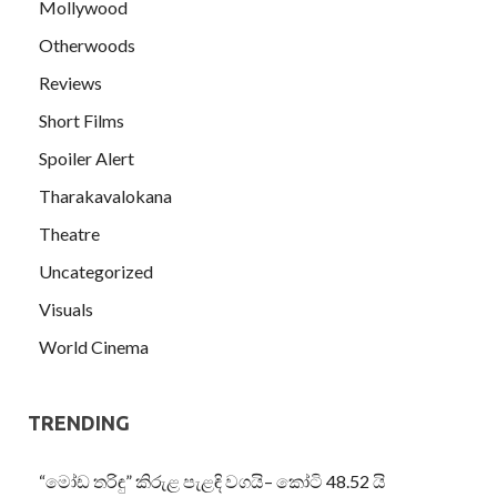
Mollywood
Otherwoods
Reviews
Short Films
Spoiler Alert
Tharakavalokana
Theatre
Uncategorized
Visuals
World Cinema
TRENDING
“මෝඩ තරිඳු” කිරුළ පැළඳි වගයි– කෝටි 48.52 යි