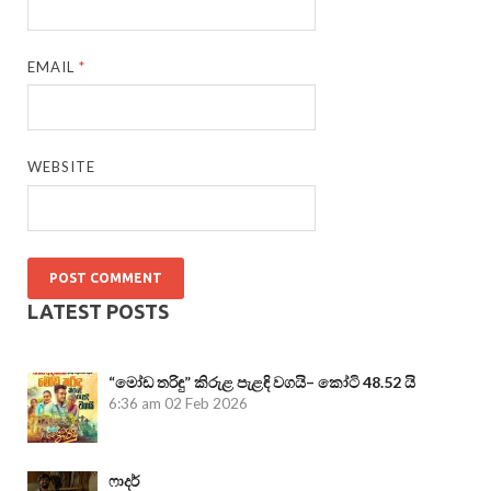
EMAIL
*
WEBSITE
LATEST POSTS
“මෝඩ තරිඳු” කිරුළ පැළඳි වගයි– කෝටි 48.52 යි
6:36 am
02 Feb 2026
ෆාදර්