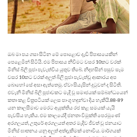
ඔබ මා පය ගසා සිටින මේ පොළොව දැඩි පිපාසයෙකින්
පෙළෙමින් සිටියි. එම පිපාසය නිවීමට වසර 10කට වරක්
මිනිස් බිලි පූජා පැවැත්විය යුතුව තිබේ. නිදහසින් පසුව සෑම
වසර 10කට වරක් අලුත් බිලි පූජා පැවැත්වූ ආකාරය අප
බොහෝ සේ අසා ඇත්තෙමු. ඒවා සියැසින් දුටුවන් ද සිටිති.
එවැනි මිනිස් බිලි පූජාවකට මැදි වූ සමාජයක් සම්බන්ධයෙන්
කතා කළ චිත්‍රපටියක් ලෙස පාංශූ හඳුන්වා දිය හැකියි.88-89
යන කාලසීමාව මෙරට අයුක්තිය රජ කළ සමයක් යැයි
පැවසිය හැකිය. එම කාලයේදී ජනතා විමුක්ති පෙරමුණේ
අරගලයත්, උතුරේ අරගලයත් අතර මැදිව ජීවත් වූ ජනයාට
මිනිස් ඝාතනය යනු අලුත් අත්දැකීමක් නොවිය. මාර්ගයක්