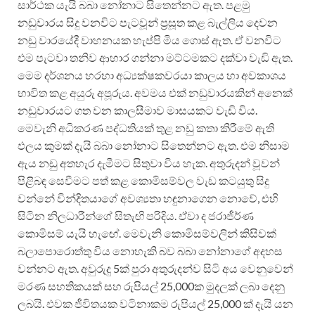
සාර්ථක යැයි බබා නෝනාට සිතෙන්නට ඇත. පළමු
නඩුවාරය සිදු වනවිට පැටවූන් ප්‍රසූත කළ බැල්ලිය දෙවන
නඩු වාරයේදී වාහනයක හැප්පි මිය ගොස් ඇත. ඒ වනවිට
එම පැටවා තනිව ආහාර ගන්නා මට්ටමකට දක්වා වැඩි ඇත.
මෙම දර්ශනය හරහා අධ්‍යක්ෂකවරයා කාලය හා අවකාශය
භාවිත කළ අයුරු අපූරුය. අවමය එක් නඩුවාරයකින් අනෙක්
නඩුවාරයට ගත වන කාලසීමාව මාසයකට වැඩි විය.
මෙවැනි අධිකරණ පද්ධතියක් තුළ නඩු කතා කිරීමේ ඇති
ඵලය කුමක් දැයි බබා නෝනාට සිතෙන්නට ඇත. එම නිසාම
ඇය නඩු අතහැර දැමීමට සිතුවා විය හැක. අතුරුදන් වූවන්
පිළිබඳ සෙවීමට පත් කළ කොමිසම්වල වැඩ කටයුතු සිදු
වන්නේ වින්දිතයාගේ අවශ්‍යතා හඳුනාගෙන නොවේ, එහි
සිටින නිලධාරීන්ගේ සිතැඟි පරිදිය. ඒවා ද ජරාජීර්ණ
කොමිසම් යැයි හැඟේ. මෙවැනි කොමිසම්වලින් කිසිවක්
බලාපොරොත්තු විය නොහැකි බව බබා නෝනාගේ අදහස
වන්නට ඇත. අවුරුදු 5ක් පුරා අතුරුදන්ව සිටි අය වෙනුවෙන්
මරණ සහතිකයක් සහ රුපියල් 25,000ක මුදලක් ලබා දෙනු
ලබයි. එවක ජීවිතයක වටිනාකම රුපියල් 25,000 ක් දැයි යන