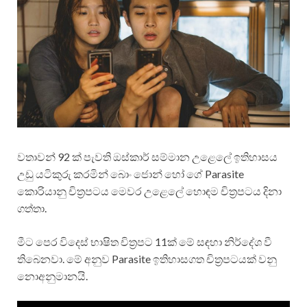
වතාවන් 92 ක් පැවති ඔස්කාර් සම්මාන උළෙලේ ඉතිහාසය
උඩු යටිකුරු කරමින් බොං ජොන් හෝ ගේ Parasite
කොරියානු චිත්‍රපටය මෙවර උළෙලේ හොඳම චිත්‍රපටය දිනා
ගත්තා.
මීට පෙර විදෙස් භාෂිත චිත්‍රපට 11ක් මේ සඳහා නිර්දේශ වී
තිබෙනවා. මේ අනුව Parasite ඉතිහාසගත චිත්‍රපටයක් වනු
නොඅනුමානයි.