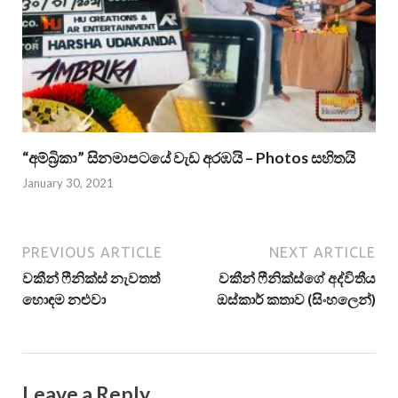
“අම්බ්‍රිකා” සිනමාපටයේ වැඩ අරඹයි – Photos සහිතයි
January 30, 2021
PREVIOUS ARTICLE
NEXT ARTICLE
වකීන් ෆීනික්ස් නැවතත්
වකීන් ෆීනික්ස්ගේ අද්විතීය
හොඳම නළුවා
ඔස්කාර් කතාව (සිංහලෙන්)
Leave a Reply