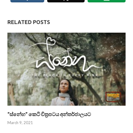
RELATED POSTS
“ස්නේහ” කෙටි චිත්‍රපටය අන්තර්ජාලයට
March 9, 2021