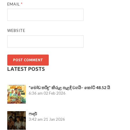
EMAIL
*
WEBSITE
LATEST POSTS
“මෝඩ තරිඳු” කිරුළ පැළඳි වගයි– කෝටි 48.52 යි
6:36 am
02 Feb 2026
ෆාදර්
3:42 am
21 Jan 2026