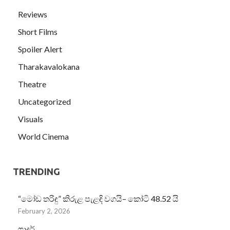
Reviews
Short Films
Spoiler Alert
Tharakavalokana
Theatre
Uncategorized
Visuals
World Cinema
TRENDING
“මෝඩ තරිඳු” කිරුළ පැළඳි වගයි– කෝටි 48.52 යි
February 2, 2026
ෆාදර්