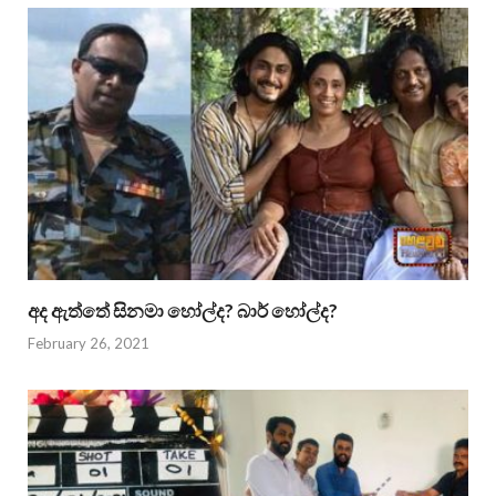
අද ඇත්තේ සිනමා හෝල්ද? බාර් හෝල්ද?
February 26, 2021