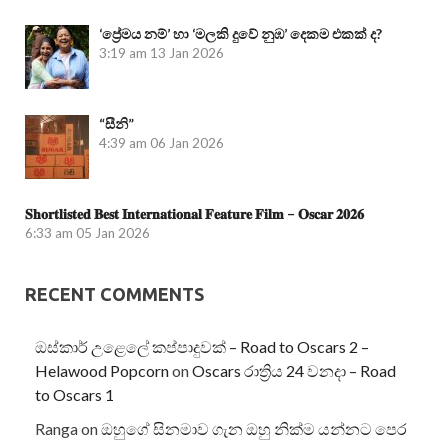
‘ප්‍රේමය නම්’ හා ‘මලකි දුවේ නුඹ’ දෙකම එකක් ද?
3:19 am
13 Jan 2026
“සීනි”
4:39 am
06 Jan 2026
𝐒𝐡𝐨𝐫𝐭𝐥𝐢𝐬𝐭𝐞𝐝 𝐁𝐞𝐬𝐭 𝐈𝐧𝐭𝐞𝐫𝐧𝐚𝐭𝐢𝐨𝐧𝐚𝐥 𝐅𝐞𝐚𝐭𝐮𝐫𝐞 𝐅𝐢𝐥𝐦 – 𝐎𝐬𝐜𝐚𝐫 𝟐𝟎𝟐𝟔
6:33 am
05 Jan 2026
RECENT COMMENTS
ඔස්කාර් උළෙලේ කප්පාදුවක් – Road to Oscars 2 –
Helawood Popcorn
on
Oscars රාත්‍රිය 24 වනදා – Road
to Oscars 1
Ranga
on
ඔහුගේ සිනමාව ගැන ඔහු නික්ම යන්නට පෙර