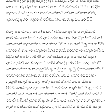
කථාකලේම මුහුදු පතුලේ ඇති වස්තුව ගැනය. එය පසු පස
යන හොරු රැල විනාශ කර හෝ, එම වස්තුව රටට භාර දීම
ගැනය. මා ඔහුගේ භාරදූර එමෙන්ම අවංක චේතනාවට,
ශුභපැතූ අතර , ඔහුගේ එඩිතර කම ගැන ආඩම්බර වීමි.
එලෙසම මා ඔහුගෙන් මාගේ අවශ්‍යම ප්‍රශ්නය ඇසීය. ඒ
ගාමිණී පොන්සේකාව දන්නවාද කියාය . බන්ධු කිවේ එවන්
කෙනෙක් ගැනතමා නොදන්නා බවය. එහෙත් ඔහු එතන සිටි
බන්දුගේ මාමා ගෙනුත්,සේනගෙනුත්, රෙන්ගා ගෙනුත් ඇසීය.
ඔවුනුත් කීවේ ගාමිණි ෆොන්සේකා යනු කෙනෙක් ගැන
දන්නැති බවය. බන්දුගේ පෙම්වතිය වූ කුමාරිගෙන්ද ගාමිණී
ෆොන්සේකා ගැන ඇසුවිට ඇය මුහුණ ඇඹුල් කරගෙන කීවේ
එවන් කෙනෙක් ගැන නොදන්නා බවය. බන්දු ඉස්සරහා
ලකුණු දාගැනිමටදෝ, බන්දු හැරෙන්නට වෙන කිසිම
පිරිමියෙක් ගැන දැන ගන්නට උවමනා නැති බවකි ඇය මට
පෙන්වූයේ. එහෙත් රෙන්ගාත් සේනත්, බන්ධුගේ මාමාත් මට
පොඩි ඉගියක් දුන්නේ ඇතැම් විට ඔය ගැන “චුට්ටේ” දන්නවා
ඇති බවක්ය. එහෙත් චුට්ටෙ ලගට යාමට නම් එතරම් පහසු