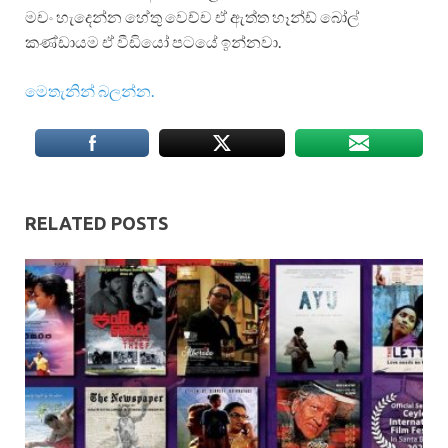
මචං හැදෙන්න හේතු වෙච්ච ඒ ඇත්ත හෑන්ඩ් බෝල්
කණ්ඩායම ඒ වීඩියෝ පටයේ ඉන්නවා.
මෙතැනින් බලන්න.
RELATED POSTS