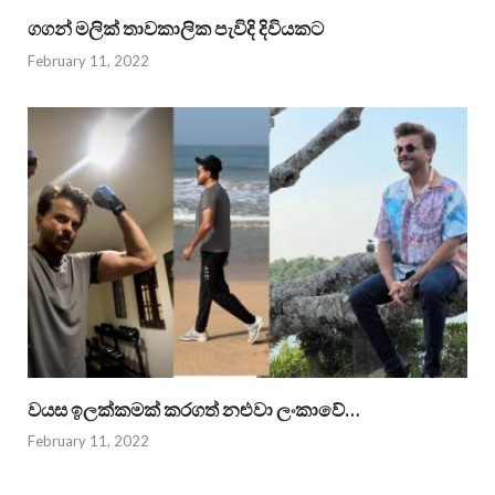
ගගන් මලික් තාවකාලික පැවිදි දිවියකට
February 11, 2022
වයස ඉලක්කමක් කරගත් නළුවා ලංකාවේ…
February 11, 2022