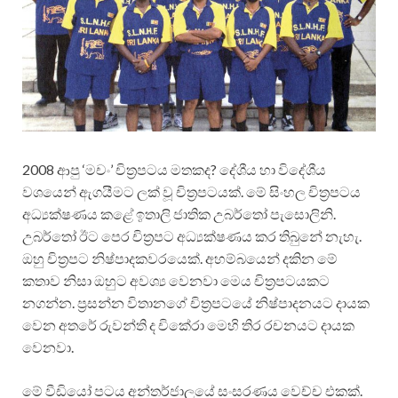
2008 ආපු ‘මචං’ චිත්‍රපටය මතකද? දේශීය හා විදේශීය
වශයෙන් ඇගයීමට ලක් වූ චිත්‍රපටයක්. මේ සිංහල චිත්‍රපටය
අධ්‍යක්ෂණය කළේ ඉතාලි ජාතික උබර්තෝ පැසොලිනි.
උබර්තෝ ඊට පෙර චිත්‍රපට අධ්‍යක්ෂණය කර තිබුනේ නැහැ.
ඔහු චිත්‍රපට නිෂ්පාදකවරයෙක්. අහම්බයෙන් දකින මේ
කතාව නිසා ඔහුට අවශ්‍ය වෙනවා මෙය චිත්‍රපටයකට
නගන්න. ප්‍රසන්න විතානගේ චිත්‍රපටයේ නිෂ්පාදනයට දායක
වෙන අතරේ රුවන්ති ද චිකේරා මෙහි තිර රචනයට දායක
වෙනවා.
මේ වීඩියෝ පටය අන්තර්ජාලයේ සංසරණය වෙච්ච එකක්.