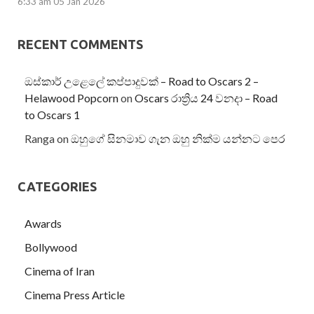
6:33 am
05 Jan 2026
RECENT COMMENTS
ඔස්කාර් උළෙලේ කප්පාදුවක් – Road to Oscars 2 –
Helawood Popcorn
on
Oscars රාත්‍රිය 24 වනදා – Road
to Oscars 1
Ranga
on
ඔහුගේ සිනමාව ගැන ඔහු නික්ම යන්නට පෙර
CATEGORIES
Awards
Bollywood
Cinema of Iran
Cinema Press Article