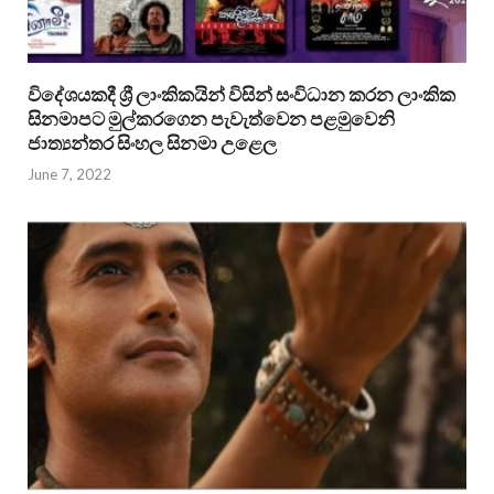
විදේශයකදී ශ්‍රී ලාංකිකයින් විසින් සංවිධාන කරන ලාංකික
සිනමාපට මුල්කරගෙන පැවැත්වෙන පළමුවෙනි
ජාත්‍යන්තර සිංහල සිනමා උළෙල
June 7, 2022