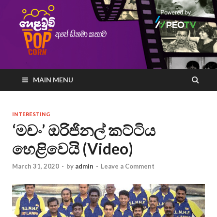
MAIN MENU
INTERESTING
‘මචං’ ඔරිජිනල් කට්ටිය
හෙළිවෙයි (Video)
March 31, 2020
-
by
admin
-
Leave a Comment