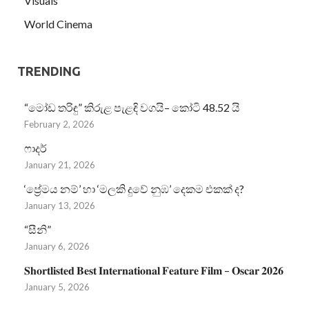
Visuals
World Cinema
TRENDING
“මෝඩ තරිඳු” කිරුළ පැළඳි වගයි– කෝටි 48.52 යි
February 2, 2026
ෆාදර්
January 21, 2026
‘ප්‍රේමය නම්’ හා ‘මලකි දුවේ නුඹ’ දෙකම එකක් ද?
January 13, 2026
“සීනි”
January 6, 2026
𝐒𝐡𝐨𝐫𝐭𝐥𝐢𝐬𝐭𝐞𝐝 𝐁𝐞𝐬𝐭 𝐈𝐧𝐭𝐞𝐫𝐧𝐚𝐭𝐢𝐨𝐧𝐚𝐥 𝐅𝐞𝐚𝐭𝐮𝐫𝐞 𝐅𝐢𝐥𝐦 – 𝐎𝐬𝐜𝐚𝐫 𝟐𝟎𝟐𝟔
January 5, 2026