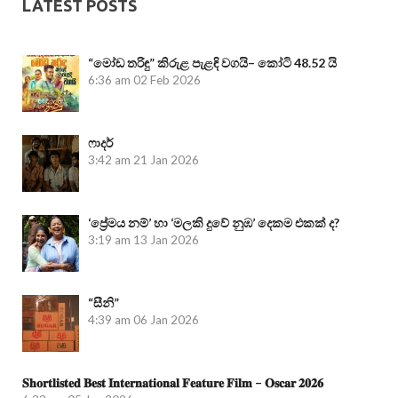
LATEST POSTS
“මෝඩ තරිඳු” කිරුළ පැළඳි වගයි– කෝටි 48.52 යි
6:36 am
02 Feb 2026
ෆාදර්
3:42 am
21 Jan 2026
‘ප්‍රේමය නම්’ හා ‘මලකි දුවේ නුඹ’ දෙකම එකක් ද?
3:19 am
13 Jan 2026
“සීනි”
4:39 am
06 Jan 2026
𝐒𝐡𝐨𝐫𝐭𝐥𝐢𝐬𝐭𝐞𝐝 𝐁𝐞𝐬𝐭 𝐈𝐧𝐭𝐞𝐫𝐧𝐚𝐭𝐢𝐨𝐧𝐚𝐥 𝐅𝐞𝐚𝐭𝐮𝐫𝐞 𝐅𝐢𝐥𝐦 – 𝐎𝐬𝐜𝐚𝐫 𝟐𝟎𝟐𝟔