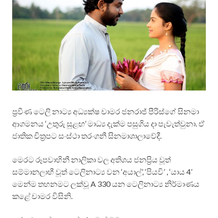
ප්‍රවීණ ටෙලි නාට්‍ය අධ්‍යක්ෂ චාමර ජනරාජ් පීරිස්ගේ සිනමා
ආගමනය ‘උතුරු සුළඟ’ මාධ්‍ය දැක්ම පසුගිය දා පැවැත්වුනා. ඒ
ජාතික චිත්‍රපට සංස්ථා තරංගනී සිනමාශාලාවේදී.
මෙරට රූපවාහිනී නාලිකා වල අතිශය ජනප්‍රිය වූත්
සම්මානලාභී වූත් ටෙලිනාට්‍ය වන ‘අයාල්’, ‘පියවි’ , ‘යාය 4’
මෙන්ම තහනමට ලක්වූ A 330 යන ටෙලිනාට්‍ය නිර්මාණය
කළේ චාමර විසිනි.