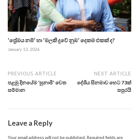
‘ප්‍රේමය නම්’ හා ‘මලකි දුවේ නුඹ’ දෙකම එකක් ද?
January 13, 2026
PREVIOUS ARTICLE
NEXT ARTICLE
පළමු දිනයේම ‘සුනාමි’ වෙත
දේශිය සිනමාව හෙට 73ක්
සම්මාන
සපුරයි
Leave a Reply
Your email address will not be published.
Required fields are