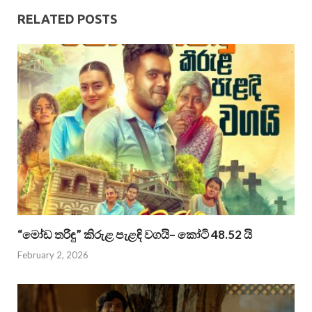
RELATED POSTS
“මෝඩ තරිඳු” කිරුළ පැළඳි වගයි– කෝටි 48.52 යි
February 2, 2026