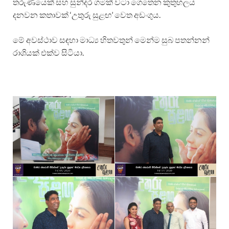
තරුණයෙක් සහ සුන්දර ගමක් වටා ගෙතෙන කුතුහලය
දනවන කතාවක් ‘උතුරු සුළඟ’ වෙත අඩංගුය.
මේ අවස්ථාව සඳහා මාධ්‍ය හිතවතුන් මෙන්ම සුබ පතන්නන්
රාශියක් එක්ව සිටියා.