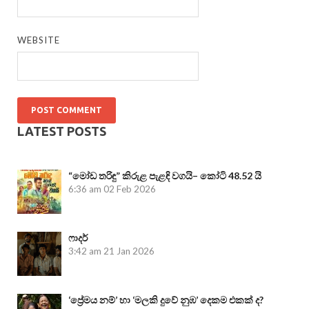
WEBSITE
LATEST POSTS
“මෝඩ තරිඳු” කිරුළ පැළඳි වගයි– කෝටි 48.52 යි
6:36 am
02 Feb 2026
ෆාදර්
3:42 am
21 Jan 2026
‘ප්‍රේමය නම්’ හා ‘මලකි දුවේ නුඹ’ දෙකම එකක් ද?