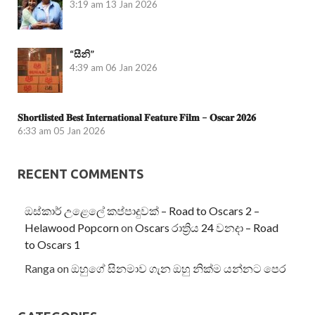
3:19 am
13 Jan 2026
“සීනි”
4:39 am
06 Jan 2026
𝐒𝐡𝐨𝐫𝐭𝐥𝐢𝐬𝐭𝐞𝐝 𝐁𝐞𝐬𝐭 𝐈𝐧𝐭𝐞𝐫𝐧𝐚𝐭𝐢𝐨𝐧𝐚𝐥 𝐅𝐞𝐚𝐭𝐮𝐫𝐞 𝐅𝐢𝐥𝐦 – 𝐎𝐬𝐜𝐚𝐫 𝟐𝟎𝟐𝟔
6:33 am
05 Jan 2026
RECENT COMMENTS
ඔස්කාර් උළෙලේ කප්පාදුවක් – Road to Oscars 2 –
Helawood Popcorn
on
Oscars රාත්‍රිය 24 වනදා – Road
to Oscars 1
Ranga
on
ඔහුගේ සිනමාව ගැන ඔහු නික්ම යන්නට පෙර