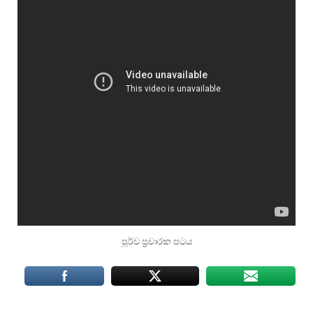
පූර්ව ප්‍රචාරක පටය