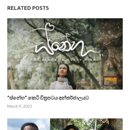
RELATED POSTS
“ස්නේහ” කෙටි චිත්‍රපටය අන්තර්ජාලයට
March 9, 2021