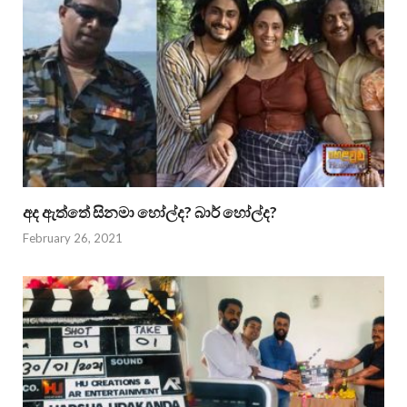
අද ඇත්තේ සිනමා හෝල්ද? බාර් හෝල්ද?
February 26, 2021