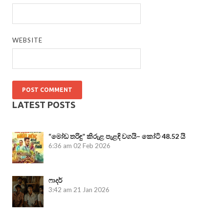
WEBSITE
LATEST POSTS
“මෝඩ තරිඳු” කිරුළ පැළඳි වගයි– කෝටි 48.52 යි
6:36 am
02 Feb 2026
ෆාදර්
3:42 am
21 Jan 2026