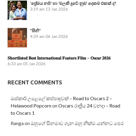
‘ප්‍රේමය නම්’ හා ‘මලකි දුවේ නුඹ’ දෙකම එකක් ද?
3:19 am
13 Jan 2026
“සීනි”
4:39 am
06 Jan 2026
𝐒𝐡𝐨𝐫𝐭𝐥𝐢𝐬𝐭𝐞𝐝 𝐁𝐞𝐬𝐭 𝐈𝐧𝐭𝐞𝐫𝐧𝐚𝐭𝐢𝐨𝐧𝐚𝐥 𝐅𝐞𝐚𝐭𝐮𝐫𝐞 𝐅𝐢𝐥𝐦 – 𝐎𝐬𝐜𝐚𝐫 𝟐𝟎𝟐𝟔
6:33 am
05 Jan 2026
RECENT COMMENTS
ඔස්කාර් උළෙලේ කප්පාදුවක් – Road to Oscars 2 –
Helawood Popcorn
on
Oscars රාත්‍රිය 24 වනදා – Road
to Oscars 1
Ranga
on
ඔහුගේ සිනමාව ගැන ඔහු නික්ම යන්නට පෙර