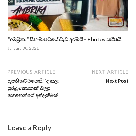
“අම්බ්‍රිකා” සිනමාපටයේ වැඩ අරඹයි – Photos සහිතයි
January 30, 2021
PREVIOUS ARTICLE
NEXT ARTICLE
භූපති කට්ටයෙකි! ‘දැකලා
Next Post
පුරුදු කෙනෙක්’ බලපු
කෙනෙක්ගේ අත්දැකීමක්
Leave a Reply