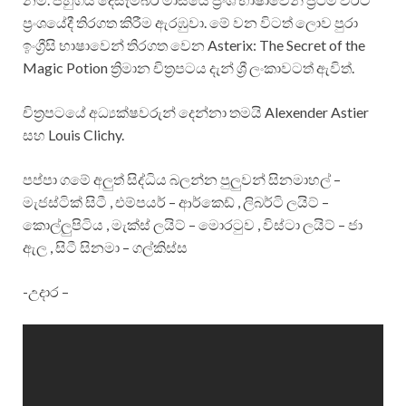
ප්‍රංශයේදී තිරගත කිරීම ඇරඹුවා. මේ වන විටත් ලොව පුරා
ඉංග්‍රීසි භාෂාවෙන් තිරගත වෙන Asterix: The Secret of the
Magic Potion ත්‍රිමාන චිත්‍රපටය දැන් ශ්‍රී ලංකාවටත් ඇවිත්.
චිත්‍රපටයේ අධ්‍යක්ෂවරුන් දෙන්නා තමයි Alexender Astier
සහ Louis Clichy.
පප්පා ගමේ අලුත් සිද්ධිය බලන්න පුලුවන් සිනමාහල් –
මැජස්ටික් සිටී , එම්පයර් – ආර්කෙඩ් , ලිබර්ටි ලයිට් –
කොල්ලුපිටිය , මැක්ස් ලයිට් – මොරටුව , විස්ටා ලයිට් – ජා
ඇල , සිටී සිනමා – ගල්කිස්ස
-උදාර –