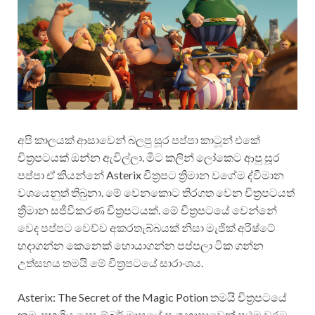
අපි කාලයක් ආසාවෙන් බලපු සූර පප්පා කාටූන් එකේ
චිත්‍රපටයක් ඔන්න ඇවිල්ලා. මීට කලින් ලෝකෙට ආපු සූර
පප්පා ඒ කියන්නේ Asterix චිත්‍රපට ත්‍රිමාන වගේම ද්විමාන
වශයෙනුත් තිබුනා. මේ වෙනකොට තිරගත වෙන චිත්‍රපටයත්
ත්‍රිමාන සජීවිකරණ චිත්‍රපටයක්. මේ චිත්‍රපටයේ වෙන්නේ
වෙද පප්පට වෙච්ච අකරතැබ්බයක් නිසා මැජික් අරිෂ්ටේ
හදාගන්න කෙනෙක් හොයාගන්න පප්පලා ටික ගන්න
උත්සහය තමයි මේ චිත්‍රපටයේ සාරාංශය.
Asterix: The Secret of the Magic Potion තමයි චිත්‍රපටයේ
නම. පහුගිය දෙසැම්බර් මාසයේ ප්‍රංශ භාෂාවෙන් ප්‍රථම වරට