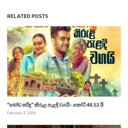
RELATED POSTS
“මෝඩ තරිඳු” කිරුළ පැළඳි වගයි– කෝටි 48.52 යි
February 2, 2026