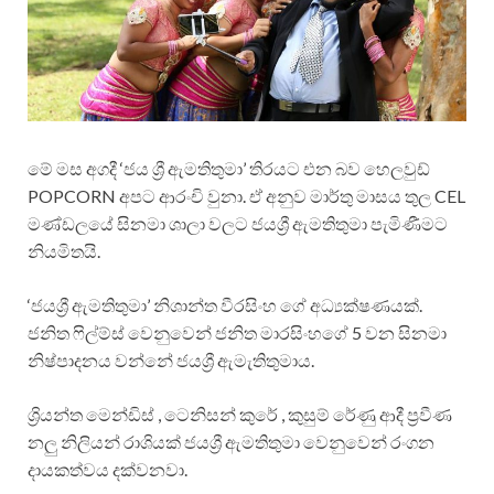
මේ මස අගදී ‘ජය ශ්‍රී ඇමතිතුමා’ තිරයට එන බව හෙලවුඩ්
POPCORN අපට ආරංචි වුනා. ඒ අනුව මාර්තු මාසය තුල CEL
මණ්ඩලයේ සිනමා ශාලා වලට ජයශ්‍රී ඇමතිතුමා පැමිණීමට
නියමිතයි.
‘ජයශ්‍රී ඇමතිතුමා’ නිශාන්ත වීරසිංහ ගේ අධ්‍යක්ෂණයක්.
ජනිත ෆිල්ම්ස් වෙනුවෙන් ජනිත මාරසිංහගේ 5 වන සිනමා
නිෂ්පාදනය වන්නේ ජයශ්‍රී ඇමැතිතුමාය.
ශ්‍රියන්ත මෙන්ඩිස් , ටෙනිසන් කුරේ , කුසුම් රේණු ආදී ප්‍රවීණ
නලු නිලියන් රාශියක් ජයශ්‍රී ඇමතිතුමා වෙනුවෙන් රංගන
දායකත්වය දක්වනවා.