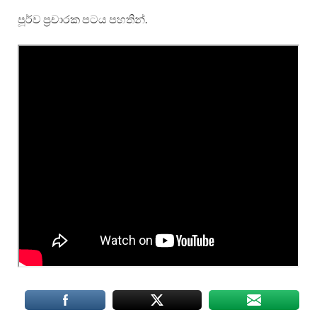
පූර්ව ප්‍රචාරක පටය පහතින්.