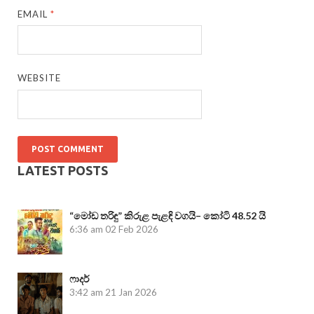
EMAIL
*
WEBSITE
LATEST POSTS
“මෝඩ තරිඳු” කිරුළ පැළඳි වගයි– කෝටි 48.52 යි
6:36 am
02 Feb 2026
ෆාදර්
3:42 am
21 Jan 2026