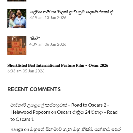
‘ප්‍රේමය නම්’ හා ‘මලකි දුවේ නුඹ’ දෙකම එකක් ද?
3:19 am
13 Jan 2026
“සීනි”
4:39 am
06 Jan 2026
𝐒𝐡𝐨𝐫𝐭𝐥𝐢𝐬𝐭𝐞𝐝 𝐁𝐞𝐬𝐭 𝐈𝐧𝐭𝐞𝐫𝐧𝐚𝐭𝐢𝐨𝐧𝐚𝐥 𝐅𝐞𝐚𝐭𝐮𝐫𝐞 𝐅𝐢𝐥𝐦 – 𝐎𝐬𝐜𝐚𝐫 𝟐𝟎𝟐𝟔
6:33 am
05 Jan 2026
RECENT COMMENTS
ඔස්කාර් උළෙලේ කප්පාදුවක් – Road to Oscars 2 –
Helawood Popcorn
on
Oscars රාත්‍රිය 24 වනදා – Road
to Oscars 1
Ranga
on
ඔහුගේ සිනමාව ගැන ඔහු නික්ම යන්නට පෙර