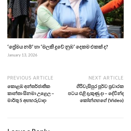
‘ප්‍රේමය නම්’ හා ‘මලකි දුවේ නුඹ’ දෙකම එකක් ද?
January 13, 2026
PREVIOUS ARTICLE
NEXT ARTICLE
කොළඹ අන්තර්ජාතික
ගිරිවැසිපුර පූර්ව ප්‍රචාරක
කාන්තා සිනමා උළෙල –
පටය එළි දැකුණු දා – දේවින්ද
මාර්තු 5 අඟහරුවාදා
කෝන්ගහගේ (Video)