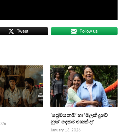
Tweet
Follow us
‘ප්‍රේමය නම්’ හා ‘මලකි දුවේ
නුඹ’ දෙකම එකක් ද?
2026
January 13, 2026