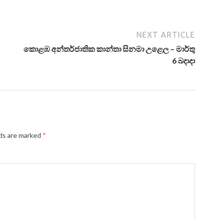
NEXT ARTICLE
කොළඹ අන්තර්ජාතික කාන්තා සිනමා උළෙල – මාර්තු
6 බදාදා
lds are marked
*