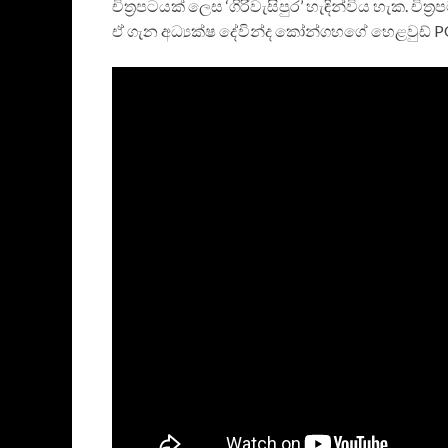
චිත්‍රපටයක් ලෙස ‘ගිරිවැසිපුර’ හැඳින්විය හැක. චිත
ඒ ගැන අධ්‍යක්ෂ දේවින්ද කෝන්ගහගේ හෙළවුඩ් PO