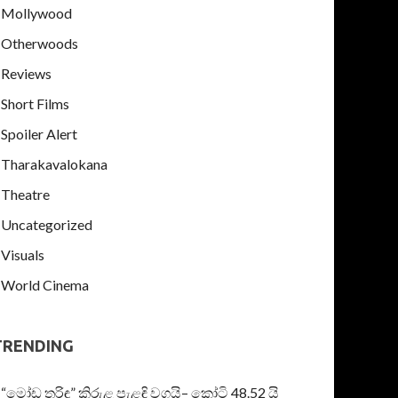
Mollywood
Otherwoods
Reviews
Short Films
Spoiler Alert
Tharakavalokana
Theatre
Uncategorized
Visuals
World Cinema
TRENDING
“මෝඩ තරිඳු” කිරුළ පැළඳි වගයි– කෝටි 48.52 යි