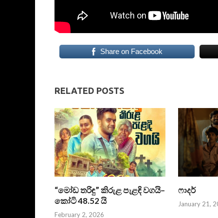
Share on Facebook
RELATED POSTS
“මෝඩ තරිඳු” කිරුළ පැළඳි වගයි–
ෆාදර්
කෝටි 48.52 යි
January 21, 
February 2, 2026