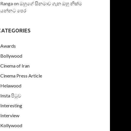
Ranga
on
ඔහුගේ සිනමාව ගැන ඔහු නික්ම
යන්නට පෙර
CATEGORIES
Awards
Bollywood
Cinema of Iran
Cinema Press Article
Helawood
Insta පිටුව
Interesting
Interview
Kollywood