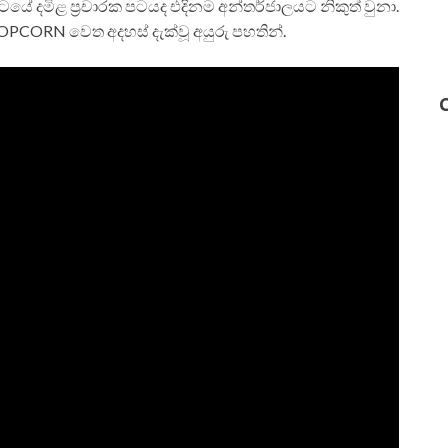
්‍රපටයේ දමිළ ප්‍රචාරක පටයද එදිනම අන්තර්ජාලයට නිකුත් වුනා.
PCORN වෙත අදහස් දැක්වූ අයුරු පහතින්.