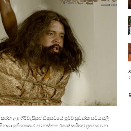
𝐒
6
ලද ‘ගිරිවැසිපුර’ චිත්‍රපටයේ පූර්ව ප්‍රචාරක පටය එලි
ේය සිනමා ඉතිහාසයේ වෙනස්කම් රැසක් සහිතව ප්‍රවේශ වන