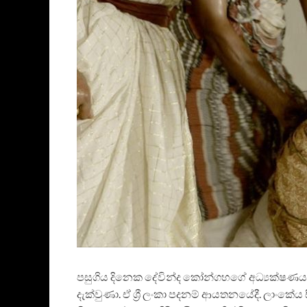
පසුගිය දිනෙක දේවින්ද කෝන්ගහගේ අධ්‍යක්ෂණය කරන 
දැක්වුණා. ඒ ශ්‍රී ලංකා පදනම් ආයතනයේදී. ලාංක