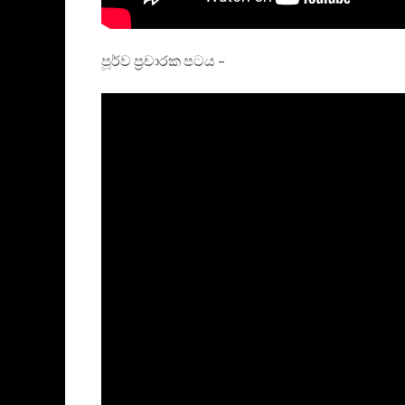
පූර්ව ප්‍රචාරක පටය –