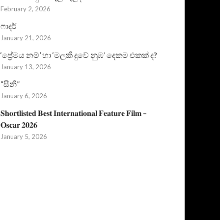
February 2, 2026
ෆාදර්
January 21, 2026
‘ප්‍රේමය නම්’ හා ‘මලකි දුවේ නුඹ’ දෙකම එකක් ද?
January 13, 2026
“සීනි”
January 6, 2026
𝐒𝐡𝐨𝐫𝐭𝐥𝐢𝐬𝐭𝐞𝐝 𝐁𝐞𝐬𝐭 𝐈𝐧𝐭𝐞𝐫𝐧𝐚𝐭𝐢𝐨𝐧𝐚𝐥 𝐅𝐞𝐚𝐭𝐮𝐫𝐞 𝐅𝐢𝐥𝐦 –
𝐎𝐬𝐜𝐚𝐫 𝟐𝟎𝟐𝟔
January 5, 2026