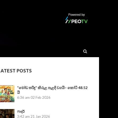
LATEST POSTS
“මෝඩ තරිඳු” කිරුළ පැළඳි වගයි– කෝටි 48.52
යි
6:36 am
02 Feb 2026
ෆාදර්
3:42 am
21 Jan 2026