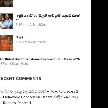
‘ප්‍රේමය නම්’ හා ‘මලකි දුවේ නුඹ’ දෙකම එකක්
ද?
3:19 am
13 Jan 2026
“සීනි”
4:39 am
06 Jan 2026
𝐡𝐨𝐫𝐭𝐥𝐢𝐬𝐭𝐞𝐝 𝐁𝐞𝐬𝐭 𝐈𝐧𝐭𝐞𝐫𝐧𝐚𝐭𝐢𝐨𝐧𝐚𝐥 𝐅𝐞𝐚𝐭𝐮𝐫𝐞 𝐅𝐢𝐥𝐦 – 𝐎𝐬𝐜𝐚𝐫 𝟐𝟎𝟐𝟔
:33 am
05 Jan 2026
RECENT COMMENTS
ඔස්කාර් උළෙලේ කප්පාදුවක් – Road to Oscars 2
– Helawood Popcorn
on
Oscars රාත්‍රිය 24 වනදා
– Road to Oscars 1