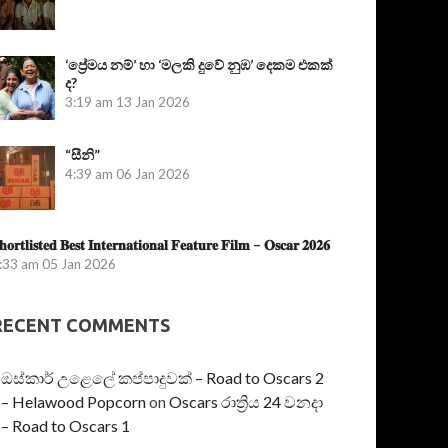
‘ප්‍රේමය නම්’ හා ‘මලකි දුවේ නුඹ’ දෙකම එකක්
ද?
3:19 am
13 Jan 2026
“සීනි”
4:39 am
06 Jan 2026
𝐡𝐨𝐫𝐭𝐥𝐢𝐬𝐭𝐞𝐝 𝐁𝐞𝐬𝐭 𝐈𝐧𝐭𝐞𝐫𝐧𝐚𝐭𝐢𝐨𝐧𝐚𝐥 𝐅𝐞𝐚𝐭𝐮𝐫𝐞 𝐅𝐢𝐥𝐦 – 𝐎𝐬𝐜𝐚𝐫 𝟐𝟎𝟐𝟔
:33 am
05 Jan 2026
RECENT COMMENTS
ඔස්කාර් උළෙලේ කප්පාදුවක් – Road to Oscars 2
– Helawood Popcorn
on
Oscars රාත්‍රිය 24 වනදා
– Road to Oscars 1