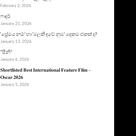
February 2, 2026
ෆාදර්
January 21, 2026
‘ප්‍රේමය නම්’ හා ‘මලකි දුවේ නුඹ’ දෙකම එකක් ද?
January 13, 2026
“සීනි”
January 6, 2026
𝐒𝐡𝐨𝐫𝐭𝐥𝐢𝐬𝐭𝐞𝐝 𝐁𝐞𝐬𝐭 𝐈𝐧𝐭𝐞𝐫𝐧𝐚𝐭𝐢𝐨𝐧𝐚𝐥 𝐅𝐞𝐚𝐭𝐮𝐫𝐞 𝐅𝐢𝐥𝐦 –
𝐎𝐬𝐜𝐚𝐫 𝟐𝟎𝟐𝟔
January 5, 2026