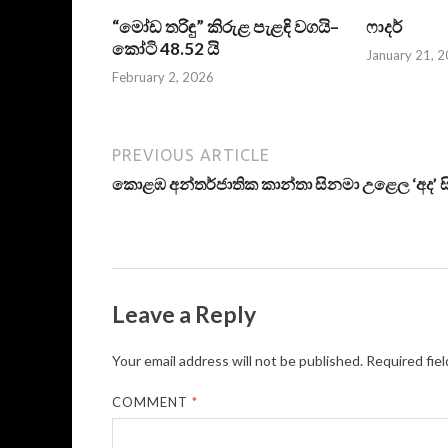
“මෝඩ තරිඳු” කිරුළ පැළඳි වගයි–
ෆාදර්
කෝටි 48.52 යි
January 21, 
February 2, 2026
PREVIOUS ARTICLE
කොළඹ අන්තර්ජාතික කාන්තා සිනමා උළෙල ‘අද’ ස
Leave a Reply
Your email address will not be published.
Required fie
COMMENT
*