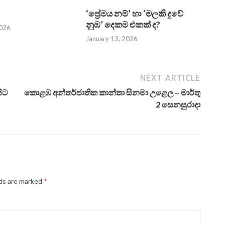
‘ප්‍රේමය නම්’ හා ‘මලකි දුවේ
නුඹ’ දෙකම එකක් ද?
2026
January 13, 2026
NEXT ARTICLE
ිට
කොළඹ අන්තර්ජාතික කාන්තා සිනමා උළෙල – මාර්තු
2 සෙනසුරාදා
lds are marked
*