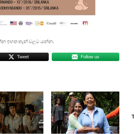
 බලන්න ඉහත තැන් වලට යන්න.
Tweet
Follow us