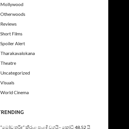
Mollywood
Otherwoods
Reviews
Short Films
Spoiler Alert
Tharakavalokana
Theatre
Uncategorized
Visuals
World Cinema
TRENDING
“මෝඩ තරිඳු” කිරුළ පැළඳි වගයි– කෝටි 48.52 යි