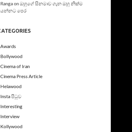
Ranga
on
ඔහුගේ සිනමාව ගැන ඔහු නික්ම
යන්නට පෙර
CATEGORIES
Awards
Bollywood
Cinema of Iran
Cinema Press Article
Helawood
Insta පිටුව
Interesting
Interview
Kollywood