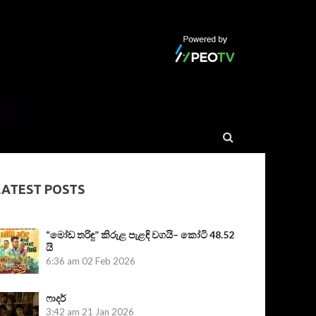
LATEST POSTS
“මෝඩ තරිඳු” කිරුළ පැළඳි වගයි– කෝටි 48.52
යි
6:36 am
02 Feb 2026
ෆාදර්
3:42 am
21 Jan 2026