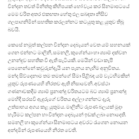
වින්දන තවත් මිනිත්තු කිහිපයක් හෝ වැය කර සිනමාපටයේ
මෙම චරිත අතර එකඟතා හේතු ඵල සබඳතා නිසිව
ගලපාගනිමින් සහතික කරලන්නට කටයුතු කළ යුතුව තිබූ
බවයි.
කෙසේ නමුත් කල්පන වින්දන දෙබෑයන් වෙත යම් සහනයක්
ගෙන එන්නට මාලිනී, සමනලී, කුශේන්යා හා ශ්‍යාම් දක්වන
උනන්දුව සහතික වී ඇති සැටියකි. මෙයින් වඩා කැපී
පෙනෙන්නේ කවුරුන්දැයි යන පැනය නැඟීම අනුචිතය.
මන්ද සිව්දෙනාම තම තමන්ගේ සීමා පිළිබඳ යම් වැටහීමකින්
යුතුව රූපණයෙහි නිරතව ඇති නිසාවෙනි. අවස්ථා
ගණනාවකදීම ශ්‍යාම් ප්‍රනාන්දු චරිතයටම බට ශ්‍යාම් ප්‍රනාන්දු
මෙහිදී සරසවි ඇදුරුගේ චරිතය අල්ලා ගන්නට දැරූ
උත්සාහය අගය කළ යුතුමය. මාලිනීට රූපණ බලයක් මුදා
හැරීමට කල්පන හා වින්දන දෙබෑයන් ඉඩක් ලබා නොදෙති.
සමනලී හා කුශේන්යා සිනමාපටය අවරට රැගෙන නොයන
අන්දමින් රූපණයෙහි නිරත වෙති.