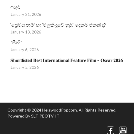
ෆාදර්
January 21, 2026
‘ප්‍රේමය නම්’ හා ‘මලකි දුවේ නුඹ’ දෙකම එකක් ද?
January 13, 2026
“සීනි”
January 6, 2026
𝐒𝐡𝐨𝐫𝐭𝐥𝐢𝐬𝐭𝐞𝐝 𝐁𝐞𝐬𝐭 𝐈𝐧𝐭𝐞𝐫𝐧𝐚𝐭𝐢𝐨𝐧𝐚𝐥 𝐅𝐞𝐚𝐭𝐮𝐫𝐞 𝐅𝐢𝐥𝐦 – 𝐎𝐬𝐜𝐚𝐫 𝟐𝟎𝟐𝟔
January 5, 2026
Copyright © 2024 HelawoodPopcorn. All Rights Reserved.
Powered By SLT-PEOTV-IT