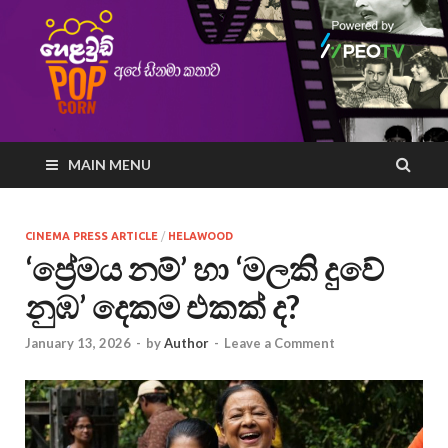
MAIN MENU
CINEMA PRESS ARTICLE
/
HELAWOOD
‘ප්‍රේමය නම්’ හා ‘මලකි දුවේ
නුඹ’ දෙකම එකක් ද?
January 13, 2026
-
by
Author
-
Leave a Comment