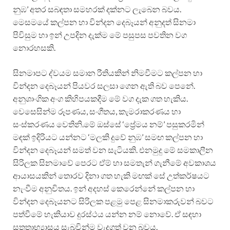
නුඹ’ අතර සබඳතා සමහරක් දක්නට ලැබෙන බවය.
මෙසමයේ කල්පන හා වින්දන දෙබෑයන් අනුදත් සිනමා
පිවිසුම හා ඉන් උපදින දැක්ම මේ පසුපස පවතින වග
නොරහසකි.
සිනමාපට ද්වයම සමාන රීතියකින් නිමවීමට කල්පන හා
වින්දන දෙබෑයන් පියවර සලසා ගෙන ඇති බව පෙනේ.
අනුශාංගික අංග කිහිපයකදීම මේ වග දැක ගත හැකිය.
වෙසෙසින්ම රූපණය, සංගීතය, කැමරාකරණය හා
සංස්කරණය වෙතිනි.මේ ඔස්සේ ‘ප්‍රේමය නම්’ පසුකරමින්
මඳක් ඉදිරියට යන්නට ‘මලකි දුවේ නුඹ’ සමඟ කල්පන හා
වින්දන දෙබෑයන් සමත් වන සැටියකි. එනමුදු මේ සමකාලීන
සිරිලක සිනමාවේ පෙරට ඒම් හා සමතැන් ගැනීමේ අවකාශය
ආයාසයකින් තොරව දිනා ගත හැකි මඟක් සේ උත්කර්ෂයට
නැංවීම අනුචිතය. ඉන් අදහස් කෙරෙන්නේ කල්පන හා
වින්දන දෙබෑයනට සිරිලක පළමු පෙළ සිනමාකරුවන් බවට
පත්වීමේ හැකියාව දුරස්ථය යන්න නම් නොවේ. ඒ සඳහා
සතතාභ්‍යාසය සැබවින්ම වැදගත් වන බවය.