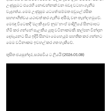
උණුසුමට එරෙහි නොවන්නක් වන බවද වටහා ගැනීම
වැදගත්ය. මෙම උණුසුම යටතේ සම්මත පවුලේ රසික
සහභාගීත්වය යථාවත් කර ගැනීම අසීරු වන තැන්ද හමුවේ.
මෙබඳු විටෙකදී ‘මලකි දුවේ නුඹ’ හා ඒ මාදිලියේ සිනමාපට
හිමි කර ගන්නේ සැලකිය යුතු වටිනාකමකි. කල්පන වින්දන
දෙබෑයනට සිය ඉදිරි සිනමා මෙහෙයුම් සහතික කර ගන්නට
මෙම වටිනාකම ඉවහල් කර ගත හැකිවේ.
තුසිත ජයසුන්දර, සරසවිය ට ලියයි (2026.01.08)