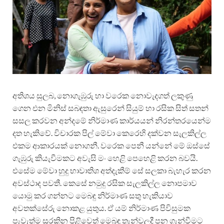
අතිශය සුලබ, නොගැඹුරු හා වරෙක නොවැදගත් ලකුණු
ගෙන එන මිනිස් සබඳතා ඇසුරෙන් සියුම් හා රසික සිත් සතන්
සසල කරවන අන්දමේ නිර්මාණ කාර්යයන් නිරන්තරයෙන්ම
දත හැකිවේ. විචාරක පිල් මේවා කෙරෙහි දක්වන සැලකිල්ල
එකම ආකාරයක් නොගනී. වරෙක පෙනී යන්නේ මේ ඔස්සේ
ගැඹුරු කියැවීමකට අවැසි මං හෙළි පෙහෙළි කරන බවයි.
එසේම මේවා හුදු භාවාතිශ අත්දැකීම් සේ සලකා බැහැර කරන
අවස්ථාද පවතී. කෙසේ නමුදු රසික සැලකිල්ල නොපමාව
යොමු කර ගන්නට මෙබඳු නිර්මාණ සතු හැකියාව
අවතක්සේරු නොකළ යුතුය. ඒ යම් නිර්මාණ පිවිසුමක
පැවැත්ම සුරකින පිළිවෙත් මෙබඳු තැන්වලදී පන ගැන්වීමට