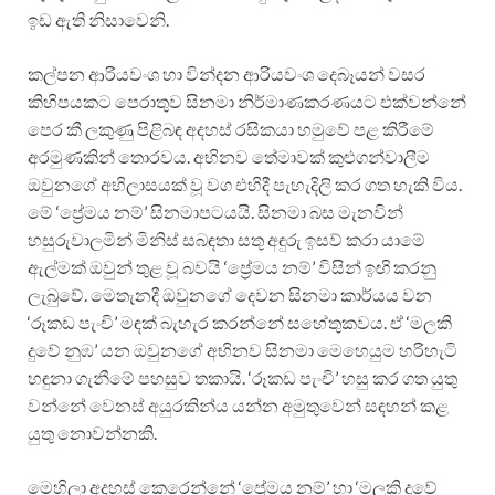
ඉඩ ඇති නිසාවෙනි.
කල්පන ආරියවංශ හා වින්දන ආරියවංශ දෙබෑයන් වසර
කිහිපයකට පෙරාතුව සිනමා නිර්මාණකරණයට එක්වන්නේ
පෙර කී ලකුණු පිළිබඳ අදහස් රසිකයා හමුවේ පළ කිරීමේ
අරමුණකින් තොරවය. අභිනව තේමාවක් කුළුගන්වාලීම
ඔවුනගේ අභිලාසයක් වූ වග එහිදී පැහැදිලි කර ගත හැකි විය.
මේ ‘ප්‍රේමය නම්’ සිනමාපටයයි. සිනමා බස මැනවින්
හසුරුවාලමින් මිනිස් සබඳතා සතු අඳුරු ඉසව් කරා යාමේ
ඇල්මක් ඔවුන් තුළ වූ බවයි ‘ප්‍රේමය නම්’ විසින් ඉඟි කරනු
ලැබුවේ. මෙතැනදී ඔවුනගේ දෙවන සිනමා කාර්යය වන
‘රූකඩ පැංචි’ මඳක් බැහැර කරන්නේ සහේතුකවය. ඒ ‘මලකි
දුවේ නුඹ’ යන ඔවුනගේ අභිනව සිනමා මෙහෙයුම හරිහැටි
හඳුනා ගැනීමේ පහසුව තකායි. ‘රූකඩ පැංචි’ හසු කර ගත යුතු
වන්නේ වෙනස් අයුරකින්ය යන්න අමුතුවෙන් සඳහන් කළ
යුතු නොවන්නකි.
මෙහිලා අදහස් කෙරෙන්නේ ‘ප්‍රේමය නම්’ හා ‘මලකි දුවේ