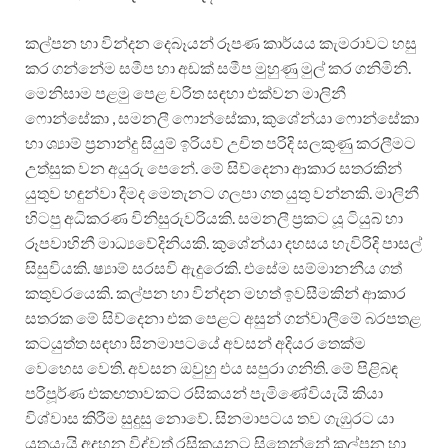
කල්පන හා වින්දන දෙබෑයන් රූපණ කාර්යය කැමරාවට හසු
කර ගන්නේම සමීප හා අඩක් සමීප මුහුණු මුල් කර ගනිමිනි.
මෙනිසාම පළමු පෙළ චරිත සඳහා එක්වන මාලිනී
ෆොන්සේකා , සමනලී ෆොන්සේකා, කුශේන්යා ෆොන්සේකා
හා ශ්‍යාම් ප්‍රනාන්දු සියුම් ඉරියව් උචිත පරිදි සලකුණු කරලීමට
උත්සුක වන අයුරු පෙනේ. මේ සිව්දෙනා ආකාර සතරකින්
යුතුව හඳුන්වා දීමද මෙතැනට ගලපා ගත යුතු වන්නකි. මාලිනී
හිටපු අධිකරණ විනිසුරුවරියකි. සමනලී ප්‍රකට යූ ටියුබ් හා
රූපවාහිනී මාධ්‍යවේදිනියකි. කුශේන්යා දහසය හැවිරිදි පාසල්
සිසුවියකි. ෂ්‍යාම් සරසවි ඇදුරෙකි. එසේම සම්මානනීය ගත්
කතුවරයෙකි. කල්පන හා වින්දන මහත් ඉවසීමකින් ආකාර
සතරක මේ සිව්දෙනා එක පෙළට අසුන් ගන්වාලීමේ බරපතළ
කටයුත්ත සඳහා සිනමාපටයේ අවසන් අදියර තෙක්ම
වෙහෙස වෙති. අවසන ඔවුහු එය සපුරා ගනිති. මේ පිළිබඳ
පරිපූර්ණ එකඟතාවකට රසිකයන් පැමිණේවියැයි කියා
විශ්වාස කිරීම සුදුසු නොවේ. සිනමාපටය තව ගැඹුරට යා
යුතුයැයි අදහන විද්වත් රසිකයනට සිතෙන්නේ කල්පන හා