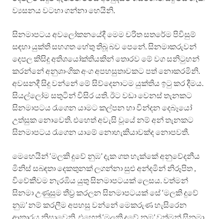
ව්‍යසනය වටහා ගන්නා හෙයිනි.
සිනමාපටය අවලෝකනයේදී මෙම චරිත සතරේම පිවිසුම්
සඳහා යුක්ති සහගත හේතු තිබූ බව පෙනේ. සිනමාකරුවන්
දෙපල කිසිදු අතිශයෝක්තියකින් තොරව මේ වග සනිටුහන්
කරන්නේ අනුශාංගික අංග අපහසුතාවකට පත් නොකරමිනි.
අවසනදී සිදු වන්නේ මේ සිව්දෙනාටම යුක්තිය ඉටු කර දීමය.
සියල්ලෝම සතුටින් විසිර යති. ඊට වඩා වෙනස් තැනකට
සිනමාපටය රැගෙන යාමට කල්පන හා වින්දන දෙබෑයෝ
උත්සුක නොවෙති. එහෙත් අවැසි වූයේ නම් අන් තැනකට
සිනමාපටය රැගෙන යාමේ නොහැකියාවක්ද නොපවතී.
මෙහෙයින් ‘මලකි දුවේ නුඹ’ දැක ගත හැක්කේ අනුවේදනීය
මිනිස් සබඳතා දෙකතුනක් ලගන්නා සුළු අන්දමින් නිරූපිත ,
විවේකීවම නැරඹිය යුතු සිනමාපටයක් ලෙසය. වත්මන්
සිනමා උණුසුම තීව්‍ර කරලන සිනමාපටයක් සේ ‘මලකි දුවේ
නුඹ’ නම් කරලීම අපහසු වන්නේ මෙකරුණ හැසිරෙන
ආකාරය නිසාවෙනි. එහෙත් ‘මලකි දුවේ නුඹ’ වත්මන් සිනමා