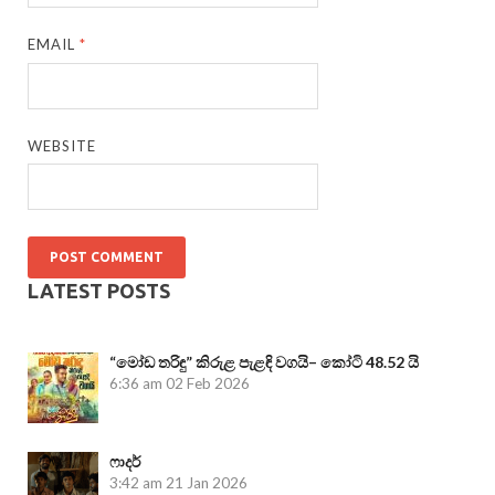
EMAIL
*
WEBSITE
LATEST POSTS
“මෝඩ තරිඳු” කිරුළ පැළඳි වගයි– කෝටි 48.52 යි
6:36 am
02 Feb 2026
ෆාදර්
3:42 am
21 Jan 2026