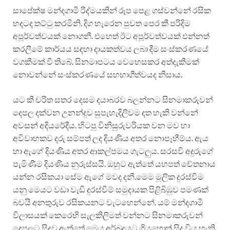
සාපේක්ෂ මන්දගාමී රිද්මයකින් රූප පෙළ ගස්වන්නේ රසික
හදටද තට්ටු කරමිනි. දිග හැරෙන පුවත පෙර කී පරිදිම
අපූර්වත්වයක් නොගනී. එහෙත් ඊට අපූර්වත්වයක් එන්නත්
කරලීමේ කාර්යය සඳහා දායකත්වය ලබා දීම සංස්කරණයේ
වගකීමක් වී තිබේ. සිනමාපටය වෙහෙසකර අත්දැකීමක්
නොවන්නේ සංස්කරණයේ සහභාගීත්වයද නිසාය.
යට කී චරිත සතර දෙසම දයාබරව බලන්නට සිනමාකරුවන්
දෙපල දක්වන උනන්දුව සුපැහැදිලිවම දත හැකි වන්නේ
අවසන් අදියරේදීය. හිටපු විනිසුරුවරියක වන මව හා
අවිවාහකව දරු සම්පත් ලද දියණිය අතර නොපෑහීම්ය. ඇය
හා ඇගේ දියණිය අතර ආකල්පමය ගැටලුය. සරසවි අදුරුගේ
පැමිණීම දියණිය නුරුස්සයි. ඔහුට ඇත්තේ යහපත් චේතනාය
යන්න රසිකයා සේම ඇගේ මවද දනී.මෙම මූලික දුරස්වීම
යනු මෙයට වඩා වැඩි දුරස්වීම් සමුදායක පිළිබිඹුව පමණක්
බවයි අනතුරුව රසිකයනට වැටහෙන්නේ. යම් මන්දගාමී
විලාසයක් කෙරෙහි සැලකිලිමත් වන්නට සිනමාකරුවන්
දෙපලට සිදුව ඇත්තේ මෙය අර්බුදයට ගියහොත් සිදු විය හැකි