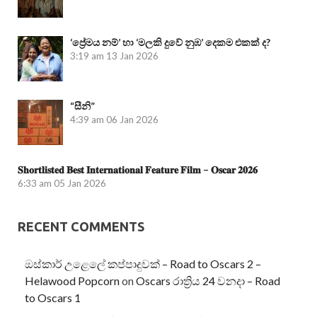
‘ප්‍රේමය නම්’ හා ‘මලකි දුවේ නුඹ’ දෙකම එකක් ද?
3:19 am
13 Jan 2026
“සීනි”
4:39 am
06 Jan 2026
𝐒𝐡𝐨𝐫𝐭𝐥𝐢𝐬𝐭𝐞𝐝 𝐁𝐞𝐬𝐭 𝐈𝐧𝐭𝐞𝐫𝐧𝐚𝐭𝐢𝐨𝐧𝐚𝐥 𝐅𝐞𝐚𝐭𝐮𝐫𝐞 𝐅𝐢𝐥𝐦 – 𝐎𝐬𝐜𝐚𝐫 𝟐𝟎𝟐𝟔
6:33 am
05 Jan 2026
RECENT COMMENTS
ඔස්කාර් උළෙලේ කප්පාදුවක් – Road to Oscars 2 –
Helawood Popcorn
on
Oscars රාත්‍රිය 24 වනදා – Road
to Oscars 1