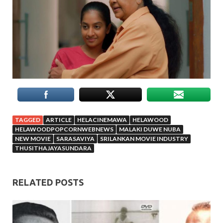
TAGGED
ARTICLE
HELACINEMAWA
HELAWOOD
HELAWOODPOPCORNWEBNEWS
MALAKI DUWE NUBA
NEW MOVIE
SARASAVIYA
SRILANKAN MOVIE INDUSTRY
THUSITHAJAYASUNDARA
RELATED POSTS