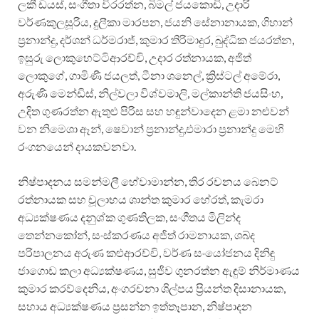
ලකී ඩයස්, සංගීතා විරරත්න, බිමල් ජයකොඩි, උදාරි
වර්ණකුලසූරිය, දුලීකා මාරපන, ජයනි සේනානායක, ගිහාන්
ප්‍රනාන්දු, දර්ශන් ධර්මරාජ්, කුමාර තිරිමාදුර, බුද්ධික ජයරත්න,
ඉසුරු ලොකුහෙට්ටිආරච්චි, උදාර රත්නායක, අජිත්
ලොකුගේ, ගාමිණී ජයලත්, ටීනා ශනෙල්, ක්‍රිස්ටල් අමේරා,
අරුණි මෙන්ඩිස්, නිල්වලා විශ්වමාලි, මල්කාන්ති ජයසිංහ,
උදිත ගුණරත්න ඇතුළු පිරිස සහ හඳුන්වාදෙන ළමා නළුවන්
වන නිමෙශා ඈන්, ෂෙවාන් ප්‍රනාන්දු,එමාරා ප්‍රනාන්දු මෙහි
රංගනයෙන් දායකවනවා.
නිෂ්පාදනය සමන්මලී හේවාමාන්න, තිර රචනය බෙනට්
රත්නායක සහ චූලාභය ශාන්ත කුමාර හේරත්, කැමරා
අධ්‍යක්ෂණය දනුශ්ක ගුණතිලක, සංගීතය මිලින්ද
තෙන්නකෝන්, සංස්කරණය අජිත් රාමනායක, ශබ්ද
පරිපාලනය අරුණ කළුආරච්චි, වර්ණ සංයෝජනය දිනිඳු
ජාගොඩ කලා අධ්‍යක්ෂණය, සුජීව ගුනරත්න ඇඳුම් නිර්මාණය
කුමාර කරව්දෙනිය, අංගරචනා ශිල්පය ප්‍රියන්ත දිසානායක,
සහාය අධ්‍යක්ෂණය ප්‍රසන්න ඉත්තෑපාන, නිෂ්පාදන