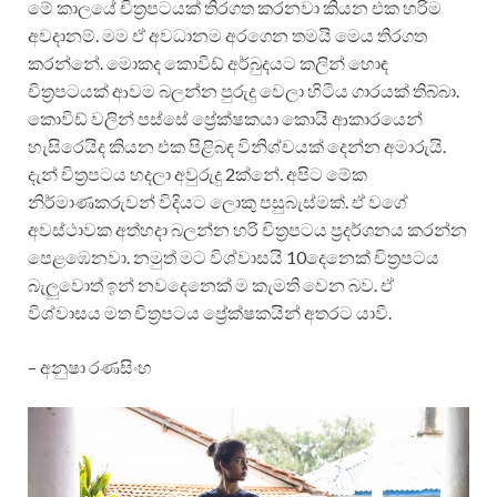
මේ කාලයේ චිත්‍රපටයක් තිරගත කරනවා කියන එක හරිම
අවදානම්. මම ඒ අවධානම අරගෙන තමයි මෙය තිරගත
කරන්නේ. මොකද කොවිඩ් අර්බුදයට කලින් හොඳ
චිත්‍රපටයක් ආවම බලන්න පුරුදු වෙලා හිටිය ගාරයක් තිබ්බා.
කොවිඩ් වලින් පස්සේ ප්‍රේක්ෂකයා කොයි ආකාරයෙන්
හැසිරෙයිද කියන එක පිළිබඳ විනිශ්චයක් දෙන්න අමාරුයි.
දැන් චිත්‍රපටය හදලා අවුරුදු 2ක්නේ. අපිට මේක
නිර්මාණකරුවන් විදියට ලොකු පසුබැස්මක්. ඒ වගේ
අවස්ථාවක අත්හදා බලන්න හරි චිත්‍රපටය ප්‍රදර්ශනය කරන්න
පෙළඹෙනවා. නමුත් මට විශ්වාසයි 10දෙනෙක් චිත්‍රපටය
බැලුවොත් ඉන් නවදෙනෙක් ම කැමති වෙන බව. ඒ
විශ්වාසය මත චිත්‍රපටය ප්‍රේක්ෂකයින් අතරට යාවි.
– අනුෂා රණසිංහ