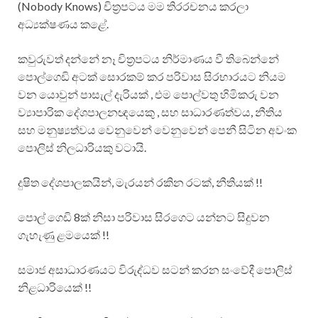
(Nobody Knows) චිත්‍රපටය මම තිරරචනය කරලා
අධ්‍යක්ෂණය කළේ.
කවුරුවත් දන්නේ නෑ චිත්‍රපටය නිර්මාණය වී තිබෙන්නේ
පොල්ගෙඩි අටක් සොරකම් කර පරිවාස සිරභාරයට නියම
වන යොවුන් පාසැල් දැරියක් , එම පොල්වතු හිමිකරු වන
ව්‍යාපාරික දේශපාලනඥයෙකු , සහ සාධාරණත්වය, නීතිය
සහ මනුෂ්‍යත්වය වෙනුවෙන් වෙනුවෙන් පෙනී සිටින අවංක
පොලිස් නිලධාරියකු වටායි.
දුෂිත දේශපාලකයින්, මැරයන් රකින රටක්, නීතියක් !!
පොල් ගෙඩි 8ක් නිසා පරිවාස සිරගෙට යන්නට සිදුවන
ගැහැණු ළමයෙක් !!
සමාජ අසාධාරණයට විරුද්ධව සටන් කරන සංවේදී පොලිස්
නිළධාරියෙක් !!