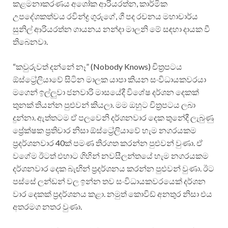
කළමනාකරණය අශෝක ආරියරත්න, කාර්මික
උපදේශකත්වය රවින්ද්‍ර ගුරුගේ, ගී පද රචනය මහාචාර්ය
සුනිල් ආරියරත්න ගායනය නන්දා මාලනි මේ සඳහා දායක වී
තිබෙනවා.
“කවුරුවත් දන්නේ නෑ” (Nobody Knows) චිත්‍රපටය
ඕස්ට්‍රේලියාවේ සිටින මාලක යාපා කියන සංවිධායකවරයා
මගෙන් ඉල්ලුවා ජනවාරි මාසයේදී විශේෂ දර්ශන දෙකක්
තුනක් තියන්න පුළුවන් කියලා. මම ඔහුට චිත්‍රපටය ලබා
දුන්නා. ඇත්තටම ඒ පලවෙනි දර්ශනවාර දෙක තුනේදී ලැබුණු
ප්‍රේක්ෂක ප්‍රතිචාර නිසා ඕස්ට්‍රේලියාවේ හැම නගරයකම
ප්‍රදර්ශනවාර 40ක් පමණ තිරගත කරන්න පුළුවන් වුණා. ඒ
වගේම ඊටත් එහාට ගිහින් නවසීලන්තයේ හැම නගරයකම
දර්ශනවාර දෙක බැඟින් ප්‍රදර්ශනය කරන්න පුළුවන් වුණා. ඊට
පස්සේ ලන්ඩන් වල ඉන්න තව සංවිධායකවරයෙක් දර්ශන
වාර දෙකක් ප්‍රදර්ශනය කළා. නමුත් කොවිඩ් අනතුර නිසා එය
අතරමග නතර වුණා.