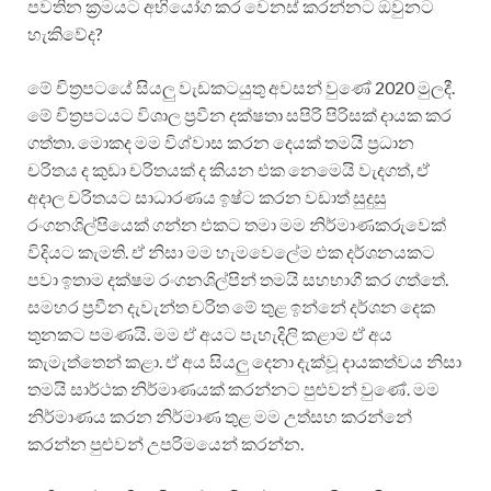
පවතින ක්‍රමයට අභියෝග කර වෙනස් කරන්නට ඔවුනට
හැකිවේද?
මේ චිත්‍රපටයේ සියලු වැඩකටයුතු අවසන් වුණේ 2020 මුලදී.
මේ චිත්‍රපටයට විශාල ප්‍රවීන දක්ෂතා සපිරි පිරිසක් දායක කර
ගත්තා. මොකද මම විශ්වාස කරන දෙයක් තමයි ප්‍රධාන
චරිතය ද කුඩා චරිතයක් ද කියන එක නෙමෙයි වැදගත්, ඒ
අදාල චරිතයට සාධාරණය ඉෂ්ට කරන වඩාත් සුදුසු
රංගනශිල්පියෙක් ගන්න එකට තමා මම නිර්මාණකරුවෙක්
විදියට කැමති. ඒ නිසා මම හැමවෙලේම එක දර්ශනයකට
පවා ඉතාම දක්ෂම රංගනශිල්පින් තමයි සහභාගී කර ගත්තේ.
සමහර ප්‍රවීන දැවැන්ත චරිත මේ තුළ ඉන්නේ දර්ශන දෙක
තුනකට පමණයි. මම ඒ අයට පැහැදිලි කළාම ඒ අය
කැමැත්තෙන් කළා. ඒ අය සියලු දෙනා දැක්වූ දායකත්වය නිසා
තමයි සාර්ථක නිර්මාණයක් කරන්නට පුළුවන් වුණේ. මම
නිර්මාණය කරන නිර්මාණ තුළ මම උත්සහ කරන්නේ
කරන්න පුළුවන් උපරිමයෙන් කරන්න.