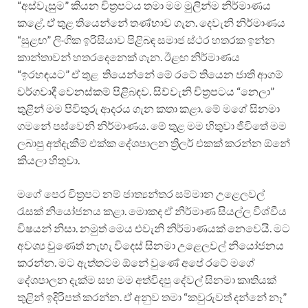
“අස්වැසුම” කියන චිත්‍රපටය තමා මම මුලින්ම නිර්මාණය
කළේ. ඒ තුළ තියෙන්නේ තණ්හාව ගැන. දෙවැනි නිර්මාණය
“සුළඟ” ලිංගික ඉරිසියාව පිළිබඳ සමාජ ස්ථර හතරක ඉන්න
කාන්තාවන් හතරදෙනෙක් ගැන. ඊළඟ නිර්මාණය
“ඉරහඳයට” ඒ තුළ තියෙන්නේ මේ රටේ තියෙන ජාති ආගම්
වර්ගවාදී වෙනස්කම් පිළිබඳව. සිව්වැනි චිත්‍රපටය “නෙලා”
තුළින් මම පිවිතුරු ආදරය ගැන කතා කළා. මේ මගේ සිනමා
ගමනේ පස්වෙනි නිර්මාණය. මේ තුළ මම හිතුවා ජිවිතේ මම
ලබාපු අත්දැකීම් එක්ක දේශපාලන ත්‍රිලර් එකක් කරන්න ඕනේ
කියලා හිතුවා.
මගේ පෙර චිත්‍රපට නම් ජාත්‍යන්තර සම්මාන උළෙලවල්
රැසක් නියෝජනය කළා. මොකද ඒ නිර්මාණ සියල්ල විශ්වීය
විෂයන් නිසා. නමුත් මෙය එවැනි නිර්මාණයක් නෙවෙයි. මට
අවශ්‍ය වුණෙත් නැහැ විදෙස් සිනමා උළෙලවල් නියෝජනය
කරන්න. මට ඇත්තටම ඕනේ වුණේ අපේ රටේ මගේ
දේශපාලන දැක්ම සහ මම අත්විදපු දේවල් සිනමා කෘතියක්
තුළින් ඉදිරිපත් කරන්න. ඒ අනුව තමා “කවුරුවත් දන්නේ නෑ”