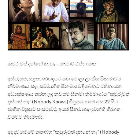
කවුරුවත් දන්නේ නැහැ – බෙනට් රත්නායක
අස්වැසුම, සුළඟ, ඉරහඳයට සහ නෙලා ලාංකීය සිනමාවට
නිර්මාණය කළ සම්මානිත සිනමාවේදී බෙනට් රත්නායක
අධ්‍යක්ෂණය කරන ලද නවතම සිනමා නිර්මාණය “කවුරුවත්
දන්නේ නෑ” (Nobody Knows) චිත්‍රපටය මේ මස 22 සිට
ජාතික චිත්‍රපට සංස්ථාවට අයත් සිනමාශාලාවන්හි තිරගත
වීමමට නියමිතයි.
අද දවසේ මේ කතාබහ “කවුරුවත් දන්නේ නෑ” (Nobody