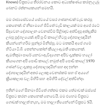
Knows) චිත්‍රපටය තිරරචනය කොට අධ්‍යක්ෂණය කරනු ලැබූ
බෙනට් රත්නායකයන් සමඟයි.
මම රාජ්‍යසේවයේ සේවයේ වසර ගණනාවක් වැඩ කරපු
කෙනෙක්. ඒ නිසා මගේ ජිවිතේ වැඩි කාලයක් මම අපේ රටේ
සිදුවෙන දේශපාලන වෙනස්වීම් පිළිබඳව අත්විදපු අත්දැකීම්
ලබපු පුද්ගලයෙක්. අපි පුංචි කාලේ හිටපු දේශපාලඥයින්
කියන්නේ හරිම සුන්දර මිනිස්සු. මට මතකයි අපේ ගමේ
හිටියා ටී.බී තෙන්නකෝන් කියලා ඇමති කෙනෙක්.
ඇමතිතුමා පාරේ යනවා ඇවිදගෙන අපිව දැක්කම හලෝ
කියාගෙන අපි පොඩි කාලේ. නමුත් අපි පොඩි කාලේ 1970
ගණන් වල දැකපු දේශපාලඥයින් සහ අද ඉන්න
දේශපාලඥයින් අතර ලොකු වෙනස්කම් සහ ඒ අයගේ
ක්‍රියාකලාප වල මිහිරි සහ අමිහිරි දේවල් අත්වින්දා.
ඉතින් මගේ සිනමා ජිවිතේ ගත්තම එකම තේමාවක් ඔස්සේ
චිත්‍රපට කරන කෙනෙක් නෙවෙයි. මම එහෙම චිත්‍රපට
ගොඩක් හදලත් නැහැ. මම හදලා තියෙන්නේ චිත්‍රපට 5යි.