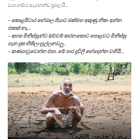
ව්‍යාංගාර්ථ සෑහෙන්ඩ ප්‍රබලයි..
– කොළපිටාර හේබාල ගියාට බක්මහ අකුණු නිකං ඉන්න
එකක් නෑ…
– අහස මිනිස්සුන්ට ඔච්චම් කරනකොට පොළවට මිනිස්සු
ගැන දුක හිතිලා හූල්ලනවලු..
– කණගාටුවෙන්න එපා .මේ පාර දූවිලි හේදෙන්න වහියි…