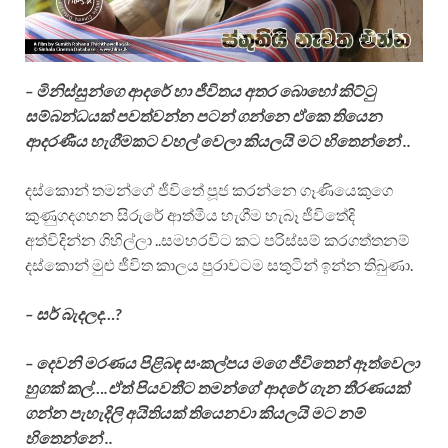
– මිනිස්සුන්ගෙ ආදරේ හා ජීවිතය අතර බොහෝ කිට්ටු
සම්බන්ධයක් පවත්වන්න පටන් ගන්නෙ ඒකෙ තියෙන
ආදරණීය හැගීමකට වහල් වෙලා කියලයි මට හිතෙන්නේ ..
දස්කොන් තමන්ගේ ජීවිතේ පූජ කරන්නෙ ගෑණියෙකුගෙ
කුණුගදගහන සිරුරේ ආත්මීය හැගීම හැබෑ ජීවිතේදි
අත්විදින්න ගිහිල්ලා ..සමහරවිට කට පරිස්සම් කරගත්තනම්
දස්කොන් මුළු ජීවිත කාලය පුරාවටම සතුටින් ඉන්න තිබුණා.
– සර් බැදලද…?
– දෙවනි මරණය පිළිබඳ සංකල්පය මගෙ ජීවිතෙන් ඈත්වෙලා
හුගක් කල්….ඒත් පියවතීට තමන්ගේ ආදරේ ගැන තීරණයක්
ගන්න පැහැදිලි අයිතියක් තියෙනවා කියලයි මට නම්
හිතෙන්නේ ..