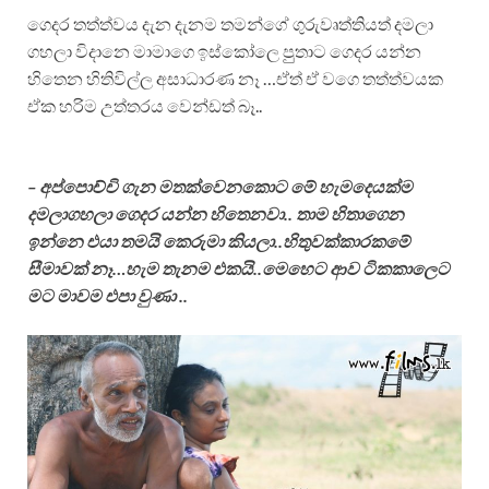
ගෙදර තත්ත්වය දැන දැනම තමන්ගේ ගුරුවෘත්තියත් දමලා
ගහලා විදානෙ මාමාගෙ ඉස්කෝලෙ පුුතාට ගෙදර යන්න
හිතෙන හිතිවිල්ල අසාධාරණ නෑ …ඒත් ඒ වගෙ තත්ත්වයක
ඒක හරිම උත්තරය වෙන්ඩත් බෑ..
– අප්පොච්චි ගැන මතක්වෙනකොට මේ හැමදෙයක්ම
දමලාගහලා ගෙදර යන්න හිතෙනවා.. තාම හිතාගෙන
ඉන්නෙ එයා තමයි කෙරුමා කියලා..හිතුවක්කාරකමේ
සීමාවක් නෑ…හැම තැනම එකයි..මෙහෙට ආව ටිකකාලෙට
මට මාවම එපා වුණා ..