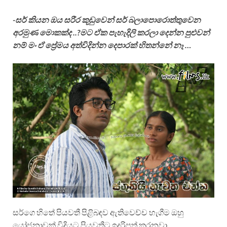
-සර් කියන ඔය සරීර කූඩුවෙන් සර් බලාපොරොත්තුවෙන
අරමුණ මොකක්ද ..?මට ඒක පැහැදිලි කරලා දෙන්න පුළුවන්
නම් මං ඒ ප්‍රේමය අත්විදින්න දෙපාරක් හිතන්නේ නෑ …
සර්ගෙ හිතේ පියවතී පිළිබඳව ඇතිවෙච්ච හැගීම ඔහු
යෝජනාවක් විදියට පියවතීට ඉදරිපත් කරනවා..