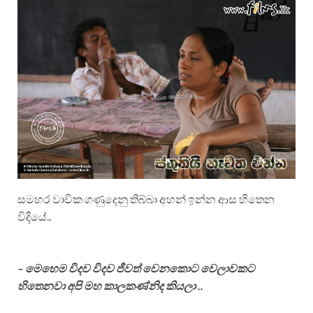
සමහර වාචික ගණුදෙනු තිබ්බා අහන් ඉන්න ආස හිතෙන
විදියේ..
– මෙහෙම විදව විදව ජීවත් වෙනකොට වෙලාවකට
හිතෙනවා අපි මහ කාලකණ්නිද කියලා ..