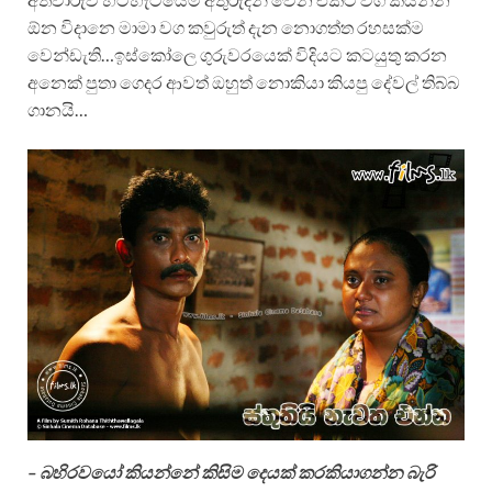
ඕන විදානෙ මාමා වග කවුරුත් දැන නොගත්ත රහසක්ම
වෙන්ඩැති…ඉස්කෝලෙ ගුරුවරයෙක් විදියට කටයුතු කරන
අනෙක් පුතා ගෙදර ආවත් ඔහුත් නොකියා කියපු දේවල් තිබ්බ
ගානයි…
– බහිරවයෝ කියන්නේ කිසිම දෙයක් කරකියාගන්න බැරි