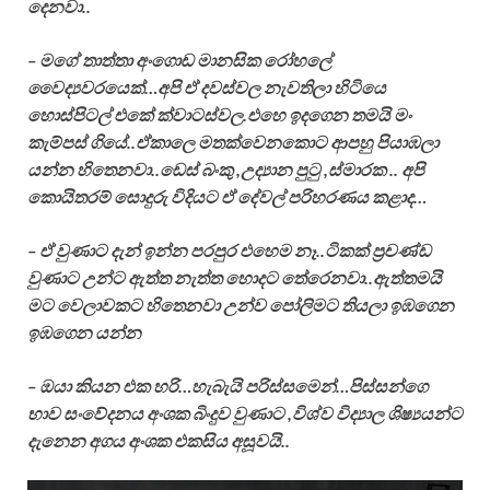
දෙනවා..
– මගේ තාත්තා අංගොඩ මානසික රෝහලේ
වෛද්‍යවරයෙක්…අපි ඒ දවස්වල නැවතිලා හිටියෙ
හොස්පිටල් එකේ ක්වාටස්වල.එහෙ ඉදගෙන තමයි මං
කැම්පස් ගියේ..ඒකාලෙ මතක්වෙනකොට ආපහු පියාඹලා
යන්න හිතෙනවා..ඩෙස් බංකු ,උද්‍යාන පුටු ,ස්මාරක .. අපි
කොයිතරම් සොදුරු විදියට ඒ දේවල් පරිහරණය කළාද…
– ඒ වුණාට දැන් ඉන්න පරපුර එහෙම නෑ..ටිකක් ප්‍රචණ්ඩ
වුණාට උන්ට ඇත්ත නැත්ත හොදට තේරෙනවා..ඇත්තමයි
මට වෙලාවකට හිතෙනවා උන්ව පෝලිමට තියලා ඉඹගෙන
ඉඹගෙන යන්න
– ඔයා කියන එක හරි…හැබැයි පරිස්සමෙන්…පිස්සන්ගෙ
භාව සංවේදනය අංශක බිංදුව වුණාට ,විශ්ව විද්‍යාල ශිෂ්‍යයන්ට
දැනෙන අගය අංශක එකසිය අසූවයි..