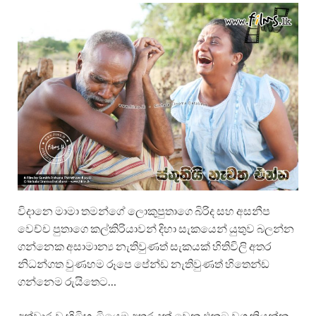
විදානෙ මාමා තමන්ගේ ලොකුපුතාගෙ බිරිද සහ අසනීප
වෙච්ච පුතාගෙ කල්කිරියාවන් දිහා සැකයෙන් යුතුව බලන්න
ගන්නෙක අසාමාන්‍ය නැතිවුණත් සැකයක් හිතිවිලි අතර
නිධන්ගත වුණහම රූපෙ පේන්ඩ නැතිවුණත් හිතෙන්ඩ
ගන්නෙම රුයිතෙට…
අත්වාරුව හිටිහැටියෙම අතුරුදන් වෙන එකට වග කියන්න