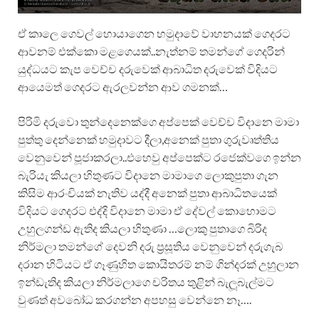
ඒ කාලෙ ගෙවල් හොයාගෙන හමුදාවේ වාහනයක් ගෙදරට
ආවනම් එක්කො මළගෙයක්..නැත්නම් තමන්ගේ ගෙදරින්
යුද්ධයට කැප වෙච්ච දරුවෙක් ආබාධිත දරුවෙක් ⁣විදියට
ආයෙමත් ගෙදරට ⁣ඇරලවන්න ආව ගමනක්…
පිරිමි දරුවො තුන්දෙනෙක්ගෙ අප්පෙක් වෙච්ච විදානෙ මාමා
පුත්තු දෙන්නෙක් හමුදාවට දීලා,අනෙක් පුතා ගුරුවෘත්තිය
වෙනුවෙන් පූජාකරලා..එහෙවු අප්පෙක්ට රජෙක්වගෙ ඉන්න
බැරියැ කියලා හිතුණට විදානෙ මාමාගෙ ලොකුපුතා ගැන
කිසිම ආරංචියක් නැතිව යද්දී ⁣අනෙක් පුතා ආබාධිතයෙක්
විදියට ගෙදරට එද්දි විදානෙ මාමා ⁣ඒ දේවල් කොහොමට
උහුලගන්ඩ ඇතිද කියලා හිතුණා …ලොකු පුතාගෙ බිරිද
නිර්මලා තමන්ගේ දෙවනි දරු ප්‍රසූතිය වෙනුවෙන් දරුගැබ
දරාන හිටියට ඒ ගෑණුහිත කොයිතරම් නම් ගින්දරක් උහුලාන
ඉන්ඩැතිද කියලා නිර්මලාගෙ චරිතය තුළින් බැලූබැල්මට
වුණත් අවබෝධ කරගන්න අපහසු වෙන්නෙ නෑ….