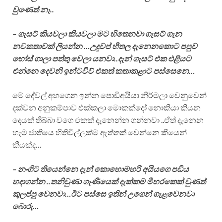
වුණෙත් නෑ..
– ගැසට් කියවලා කියවලා මට හිතෙනවා ගැසට් ගැන
නවකතාවක් ලියන්න …උදුවප් හීතල දැනෙනකොට පපුව
හෝස් ගාලා පත්තු වෙලා යනවා..දැන් ගැසට් එක එළියට
එන්නෙ දෙවනි ඉන්ටවිව් එකත් කතාකළාට පස්සෙනෙ…
මේ දේවල් අහගෙන ඉන්න පොඩිඅයියා නිර්මලා වෙනුවෙන්
දක්වන අනුකම්පාව එක්කලා මොකක්දෝ නොකියා කියන
දෙයක් තිබ්බා වගෙ එකක් දැනෙන්න ගන්නවා ..ඒත් දැනෙන
හැම ජාතියෙ හිතිවිල්ලක්ම ඇත්තක් වෙන්නෙ කීයෙන්
කීයක්ද…
– නංගිට තියෙන්නෙ දැන් කොහොමහරි අයියගෙ පඩිය
හදාගන්න ..තනිවුණා ගෑණියෙක් දැක්කම මීහරකෙක් වුණත්
කුලප්පු වෙනවා…ඊට පස්සෙ ඉතින් උගෙන් ගැළවෙනවා
බොරු…