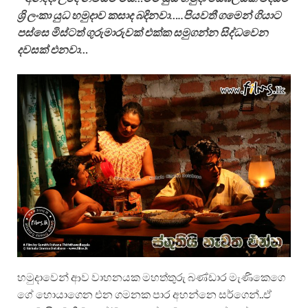
ශ්‍රි ලංකා යුධ හමුදාව කසාද බදිනවා…..පියවතී ගමෙන් ගියාට
පස්සෙ මිස්ටත් ගුරුමාරුවක් එක්ක සමුගන්න සිද්ධවෙන
දවසක් එනවා…
හමුදාවෙන් ආව වාහනයක මහත්තුරු බණ්ඩාර මැණිකෙගෙ
ගේ හොයාගෙන එන ගමනක පාර අහන්නෙ සර්ගෙන්..ඒ