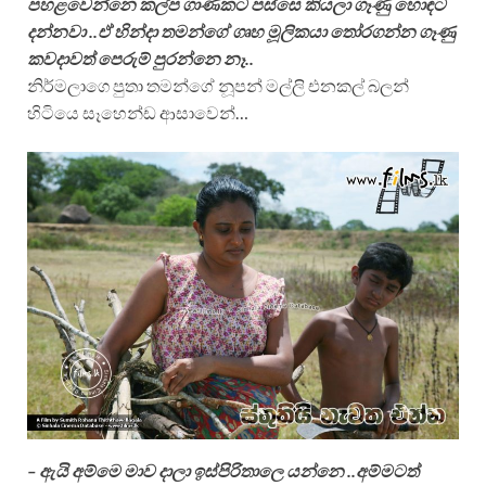
පහළවෙන්නෙ කල්ප ගාණකට පස්සෙ කියලා ගෑණු හොඳට
දන්නවා ..ඒ හින්දා තමන්ගේ ගෘහ මූලිකයා තෝරගන්න ගෑණු
කවදාවත් පෙරුම් පුරන්නෙ නෑ..
නිර්මලාගෙ පුතා තමන්ගේ නූපන් මල්ලි එනකල් බලන්
හිටියෙ සෑහෙන්ඩ ආසාවෙන්…
– ඇයි අම්මෙ මාව දාලා ඉස්පිරිතාලෙ යන්නෙ ..අම්මටත්