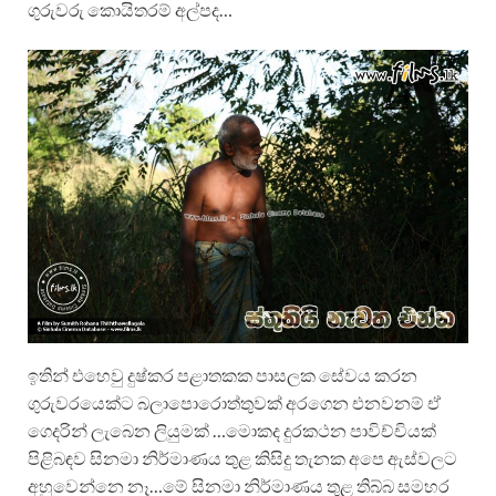
ගුරුවරු කොයිතරම් අල්පද…
ඉතින් එහෙවු දුෂ්කර පළාතකක පාසලක සේවය කරන
ගුරුවරයෙක්ට බලාපොරොත්තුවක් අරගෙන එනවනම් ඒ
ගෙදරින් ලැබෙන ලියුමක් …මොකද දුරකථන පාවිච්චියක්
පිළිබඳව සිනමා නිර්මාණය තුළ කිසිදු තැනක අපෙ ඇස්වලට
අහුවෙන්නෙ නෑ…මේ සිනමා නිර්මාණය තුළ තිබ්බ සමහර