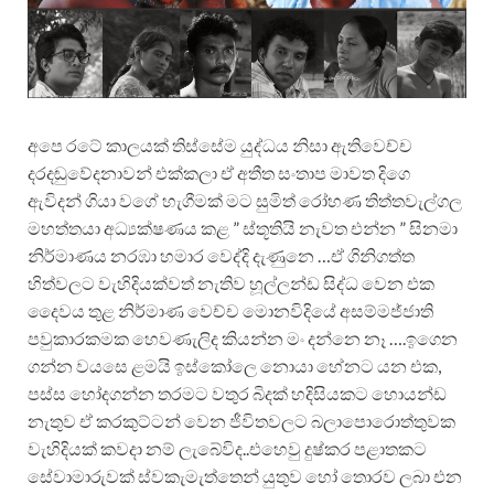
අපෙ රටේ කාලයක් තිස්සේම යුද්ධය නිසා ඇතිවෙච්ච
දරදඬුවේදනාවන් එක්කලා ඒ අතීත සංතාප මාවත දිගෙ
ඇවිදන් ගියා වගේ හැගීමක් මට සුමිත් රෝහණ තිත්තවැල්ගල
මහත්තයා අධ්‍යක්ෂණය කළ ” ස්තූතියි නැවත එන්න ” සිනමා
නිර්මාණය නරඹා හමාර වෙද්දි දැණුනෙ …ඒ ගිනිගත්ත
හිත්වලට වැහිදියක්වත් නැතිව හූල්ලන්ඩ සිද්ධ වෙන එක
දෛවය තුළ නිර්මාණ වෙච්ච මොනවිදියේ අසම්මජ්ජාති
පවුකාරකමක හෙවණැලිද කියන්න මං දන්නෙ නෑ ….ඉගෙන
ගන්න වයසෙ ළමයි ඉස්කෝලෙ නොයා හේනට යන එක,
පස්ස හෝදගන්න තරමට වතුර බිදක් හදිසියකට හොයන්ඩ
නැතුව ඒ කරකුට්ටන් වෙන ජීවිතවලට බලාපොරොත්තුවක
වැහිදියක් කවදා නම් ලැබේවිද..එහෙවු දුෂ්කර පළාතකට
සේවාමාරුවක් ස්වකැමැත්තෙන් යුතුව හෝ තොරව ලබා එන