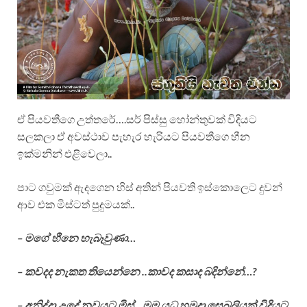
ඒ පියවතීගෙ උත්තරේ….සර් පිස්සු හෝන්තුවක් විදියට
සලකලා ඒ අවස්ථාව පැහැර හැරියට පියවතීගෙ හීන
ඉක්මනින් එළිවෙලා..
පාට ගවුමක් ඇදගෙන හිස් අතින් පියවති ඉස්කොලෙට දුවන්
ආව එක මිස්ටත් පුදුමයක්..
– මගේ හීනෙ හැබෑවුණා…
– කවදද නැකත තියෙන්නෙ ..කාවද කසාද බදින්නේ…?
– අනිද්දා උදේ නවයට මිස්…මම යුධ හමුදා සෙබලියක් විදියට