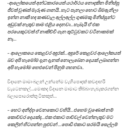
-ආලෝකයෙත් අන්ධකාරයෙත් යථාර්ථය නොදකින මිනිස්සු
ජීවත් වුණත් මැරුණ ගානයි..හැට පැනලා හොට බිමඇනිලා
ඉන්න නාකි හඳ කණවැල අල්ලඅල්ල ගුණමකු මිනිස්සුන්ට
අඩුවක් නැතුව තාම එළිය දෙනවා…හැබැයි ඒ එක
පරයෙකුටවත් ඒ නාකිච්චි ගැන තුට්ටුවකට වටිනාකමක්
නෑ…
– ආලොකයෙ කෙළවර අඳුරක්…අඳුරේ කෙළවර ආලෝකයත්
බව අපි හැමෝම දැන දැනත් නොලැබෙන දෙයක් ලබාගන්න
අපි හැමෝම හෙළුවෙන් පිනුම් ගහනවා..
විදානෙ මාමා බලන් උන්නේම වැහිපොදක් කවදාහරි
වැටෙනකල්…මොකද විදානෙ මාමාට තිබ්බා හැබෑකරගන්න
බලාපොරොත්තු ටිකකුත්…
– හෙට අනිද්දා වෙනකොට වහියි…එහෙම වුණොත් නම්
කොච්චර දෙයක්ද…එක එකාට පාච්චල් වෙන්නැතුව මට
කෙලින් හිටගන්න පුළුවන් …පොඩි එකාට සරමයි සෙල්ලම්