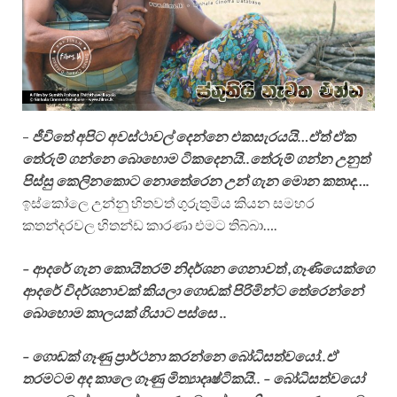
–
ජීවිතේ අපිට අවස්ථාවල් දෙන්නෙ එකසැරයයි…ඒත් ඒක
තේරුම් ගන්නෙ බොහොම ටිකදෙනයි..තේරුම් ගන්න උනුත්
පිස්සු කෙලිනකොට නොතේරෙන උන් ගැන මොන කතාද….
ඉස්කෝලෙ උන්නු හිතවත් ගුරුතුමිය කියන සමහර
කතන්දරවල හිතන්ඩ කාරණා එමට තිබ්බා….
– ආදරේ ගැන කොයිතරම් නිදර්ශන ගෙනාවත් ,ගෑණියෙක්ගෙ
ආදරේ විදර්ශනාවක් කියලා ගොඩක් පිරිමින්ට තේරෙන්නේ
බොහොම කාලයක් ගියාට පස්සෙ ..
– ගොඩක් ගෑණු ප්‍රාර්ථනා කරන්නෙ බෝධිසත්වයෝ..ඒ
තරමටම අද කාලෙ ගෑණු මිත්‍යාදෘෂ්ටිකයි..
– බෝධිසත්වයෝ