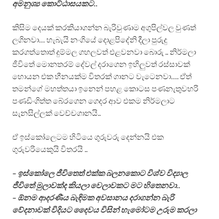
අමනුශ්‍ය කොට්ඨාසයක⁣ට..
කිසිම දෙයක් කරකියාගන්න බැරිවුණාම අගුපිල්වල වුණත්
ලගිනවා… හැබැයි නංගියේ දොළපිදේනි දීලා පුරුදු
කරගත්තොත් දුම්මල ගහලවත් එළවනවා බොරු .. නිර්මලා
ජීවිතේ මොනතරම් දේවල් දරාගෙන ඉහිලුවත් රස්සාවක්
හොයන එක හීනයක්ම විතරක් ගානට වැටෙනවා…. ඒත්
තමන්ගේ මහත්තයා ඉනෙන් පහළ කොටස පණනැතුවහරි
පණඩිංගිත්ත බේරගෙන ගෙදර ආව එකම නිර්මලාට
සැනසිල්ලක් වෙච්චගානයි..
ඒ ඉස්කෝලෙටම හිටියෙ ගුරුවරු දෙන්නයි එක
ගුරුවරියෙකුයි විතරයි ..
– ඉස්කෝලෙ ජීවිතෙත් එක්ක බලනකොට විශ්ව විද්‍යාල
ජීවිතේ මුලාවක්ද කියලා වෙලාවකට මට හිතෙනවා..
– ඕනම ආදරණීය බැඳිමක අවසානය දරාගන්න බැරි
වේදනාවක් විදියට දෛවය විසින් හැමෝටම උරුම කරලා