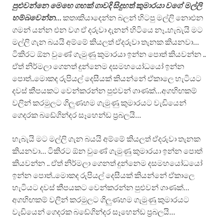
පුළුවන්නෙ මෙහෙ ගහක් ගාවදි සිදුහත් කුමාරයා වගේ මල්ලි
හම්බවෙන්න…
කතාකියාදෙන්න බලන් හිටපු මල්ලි නොඑන
ගමන් යන්න එන වග ඒ දරුවා දැනන් හිටියෙ නෑ..හැබැයි මට
මල්ලි ගැන බයයි අම්මේ කියලත් ඒදරුවා තැනක කියනවා…
ටිකිරට ඕන වුණේ ගැමුණු කුමාරයා ඉන්න පොත් කියවන්න ..
ඒත් නිර්මලා ගෙනත් දුන්නෙම දසමහයෝධයෝ ඉන්න
පොත්..මොකද රුපියල් දෙසීයක් කියන්නේ ඒකාලෙ හැටියට
දවස් කීපයකට වෙන්කරන්න පුළුවන් ගාණක්…අගහිඟකම්
වලින් කරමුලට ගිලුණහම ගැමුණු කුමාරයට වැඩියෙන්
ගෙදරක බඩේගින්දර සෑහෙන්ඩ ප්‍රබලයි…
හැබැයි මට මල්ලි ගැන බයයි අම්මේ කියලත් ඒදරුවා තැනක
කියනවා… ටිකිරට ඕන වුණේ ගැමුණු කුමාරයා ඉන්න පොත්
කියවන්න .. ඒත් නිර්මලා ගෙනත් දුන්නෙම දසමහයෝධයෝ
ඉන්න පොත්..මොකද රුපියල් දෙසීයක් කියන්නේ ඒකාලෙ
හැටියට දවස් කීපයකට වෙන්කරන්න පුළුවන් ගාණක්…
අගහිඟකම් වලින් කරමුලට ගිලුණහම ගැමුණු කුමාරයට
වැඩියෙන් ගෙදරක බඩේගින්දර සෑහෙන්ඩ ප්‍රබලයි…