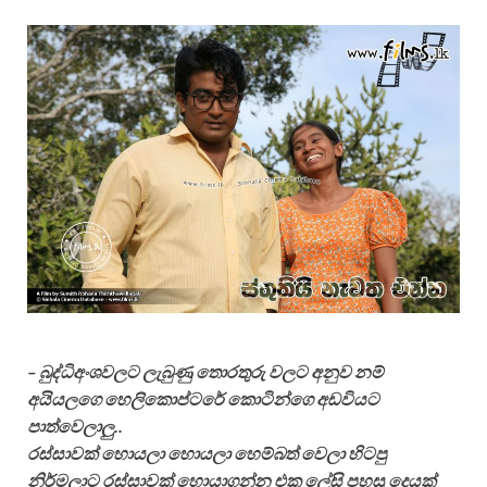
– බුද්ධිඅංශවලට ලැබුණු තොරතුරු වලට අනුව නම්
අයියලගෙ හෙලිකොප්ටරේ කොටින්ගෙ අඩවියට
පාත්වෙලාලු..
රස්සාවක් හොයලා හොයලා හෙම්බත් වෙලා හිටපු
නිර්මලාට රස්සාවක් හොයාගන්න එක ලේසි පහසු දෙයක්