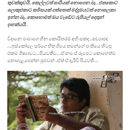
තුවක්කුවයි..කෙල්ලටත් සාරියක් නොගෙන බෑ…එතකොට
ලොකුඑකාට කමිසයක් ගත්තොත් මද්දුමයටත් නොසලකා
ඉන්න බෑ..කොහොමත් ඔය වැඩේට රුපියල් දෙතුන්
දාහක්යයි..
විදානෙ මාමාගෙ හීන කොයිතරම් අහිංසකද…අව්‍යාජද
….ඉස්කෝලෙ සර්ගෙ හිත ගියෙ තමන්ගේ පංතියෙ හිටපු
එකම ශිෂ්‍යාවට…පියවතීට….ඒ නම ඒ රූපෙට කොහෙත්ම
නොගැළපෙන්න පුළුවන් ..ඒත් ඒ දැරිවි පියවතී….