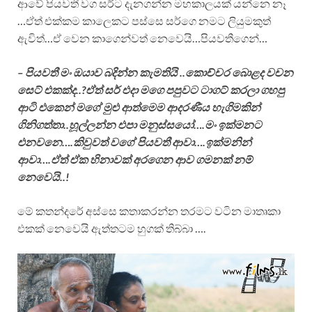
ආවේ පියවතී වග සර්ට දැනගන්න මහකාලයක් යන්නෙ නෑ⁣
…ඒත් එක්කම කාලෙකට පස්සෙ සර්ගෙ නමට ලියුමකුත්
ඇවිත්…ඒ වෙන කාගෙන්වත් නෙවෙයි…පියවතීගෙන්…
– පියවතී මං ඔයාව බදින්න කැමතියි ..කොච්චර බොළද වචන
සෙට් එකක්ද..?ඒත් සර් එදා මගෙ පපුවට ටාගට් කරලා ගහපු
ආටි එකෙන් මගේ මුළු ආත්මෙම ආදරණීය හැගිමකින්
ගිනිගත්තා..හූල්ලන්න එපා මනුස්සයෝ….මං ඉක්මනට
එනවනෙ….කිවුවත් වගේ පියවතී ආවා….ඉක්මනින්
ආවා….ඒත් ඒක හිනාවක් අරගෙන ආව ගමනක් නම්
නෙවෙයි..!
මේ කතන්දරේ අස්සෙ කතාකරන්න තරමට වටින මාතෘකා
එකක් නෙවෙයි ඇත්තටම හුගක් තිබ්බා ….