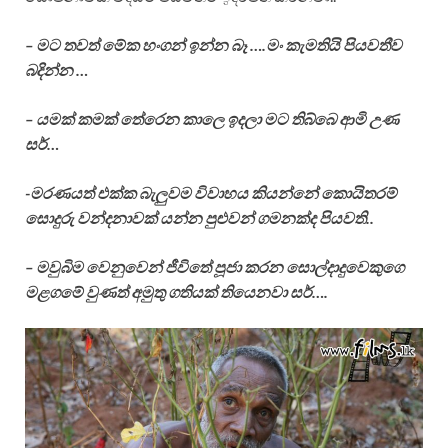
– මට තවත් මේක හංගන් ඉන්න බෑ ….මං කැමතියි පියවතීව
බදින්න …
– යමක් කමක් තේරෙන කාලෙ ඉදලා මට තිබ්බෙ ආමි උණ
සර්…
-මරණයත් එක්ක බැලුවම විවාහය කියන්නේ කොයිතරම්
සොදුරු වන්දනාවක් යන්න පුළුවන් ගමනක්ද පියවති..
– මවුබිම වෙනුවෙන් ජීවිතේ පූජා කරන සොල්දාදුවෙකුගෙ
මළගමේ වුණත් අමුතු ගතියක් තියෙනවා සර්….