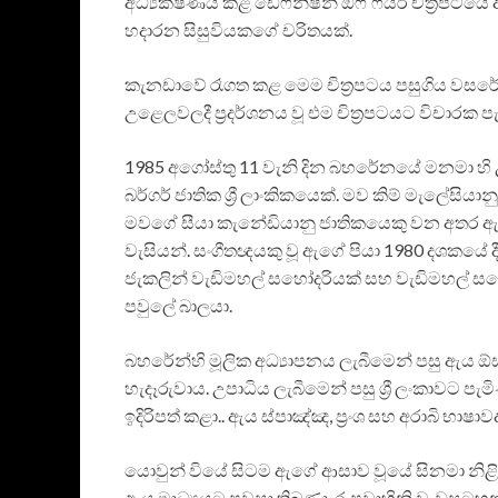
අධ්‍යක්ෂණය කළ ඩෙෆිනිෂන් ඔෆ් ෆියර් චිත්‍රපට
හදාරන සිසුවියකගේ චරිතයක්.
කැනඩාවේ රෑගත කළ මෙම චිත්‍රපටය පසුගිය වසරේ ඉ
උළෙලවලදී ප්‍රදර්ශනය වූ එම චිත්‍රපටයට විචාරක ප
1985 අගෝස්තු 11 වැනි දින බහරේනයේ මනමා හි 
බර්ගර් ජාතික ශ්‍රී ලාංකිකයෙක්. මව කිම් මැලේස
මවගේ සීයා කැනේඩියානු ජාතිකයෙකු වන අතර ඇගේ
වැසියන්. සංගීතඥයකු වූ ඇගේ පියා 1980 දශකයේ ද
ජැකලින් වැඩිමහල් සහෝදරියක් සහ වැඩිමහල් සහ
පවුලේ බාලයා.
බහරේන්හි මූලික අධ්‍යාපනය ලැබීමෙන් පසු ඇය ඕස්
හැදෑරුවාය. උපාධිය ලැබීමෙන් පසු ශ්‍රී ලංකාවට 
ඉදිරිපත් කළා.. ඇය ස්පාඤ්ඤ, ප්‍රංශ සහ අරාබි භාෂා
යොවුන් වියේ සිටම ඇගේ ආසාව වූයේ සිනමා නිළිය
ඇය මාධ්‍යයට පවසා තිබුණා. රූපවාහිනි වැඩසටහ