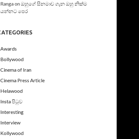
Ranga
on
ඔහුගේ සිනමාව ගැන ඔහු නික්ම
යන්නට පෙර
CATEGORIES
Awards
Bollywood
Cinema of Iran
Cinema Press Article
Helawood
Insta පිටුව
Interesting
Interview
Kollywood