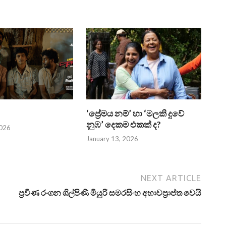
‘ප්‍රේමය නම්’ හා ‘මලකි දුවේ
නුඹ’ දෙකම එකක් ද?
2026
January 13, 2026
NEXT ARTICLE
ප්‍රවීණ රංගන ශිල්පිණි මියුරි සමරසිංහ අභාවප්‍රාප්ත වෙයි