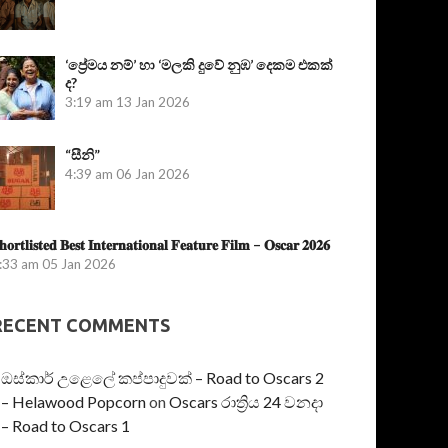
‘ප්‍රේමය නම්’ හා ‘මලකි දුවේ නුඹ’ දෙකම එකක්
ද?
3:19 am
13 Jan 2026
“සීනි”
4:39 am
06 Jan 2026
𝐡𝐨𝐫𝐭𝐥𝐢𝐬𝐭𝐞𝐝 𝐁𝐞𝐬𝐭 𝐈𝐧𝐭𝐞𝐫𝐧𝐚𝐭𝐢𝐨𝐧𝐚𝐥 𝐅𝐞𝐚𝐭𝐮𝐫𝐞 𝐅𝐢𝐥𝐦 – 𝐎𝐬𝐜𝐚𝐫 𝟐𝟎𝟐𝟔
:33 am
05 Jan 2026
RECENT COMMENTS
ඔස්කාර් උළෙලේ කප්පාදුවක් – Road to Oscars 2
– Helawood Popcorn
on
Oscars රාත්‍රිය 24 වනදා
– Road to Oscars 1