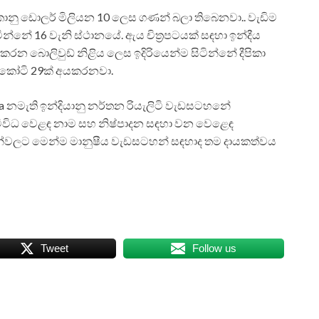
නු ඩොලර් මිලියන 10 ලෙස ගණන් බලා තිබෙනවා.. වැඩිම
්නේ 16 වැනි ස්ථානයේ. ඇය චිත්‍රපටයක් සඳහා ඉන්දීය
කරන බොලිවුඩ් නිළිය ලෙස ඉදිරියෙන්ම සිටින්නේ දීපිකා
ල් කෝටි 29ක් අයකරනවා.
Jaa නමැති ඉන්දියානු නර්තන රියැලිටි වැඩසටහනේ
විවිධ වෙළඳ නාම සහ නිෂ්පාදන සඳහා වන වෙළෙඳ
හන්වලට මෙන්ම මානුෂීය වැඩසටහන් සඳහාද තම දායකත්වය
Tweet
Follow us