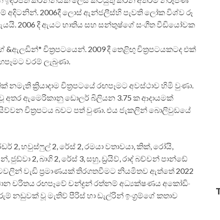
අදිටනින්. 2006දී ලොස් ඇන්ජලීස්හි පැවති ලෝක විශ්ව රූ
ඇයයි. 2006 දී ඇයට භාතිය සහ සන්තුෂ්ගේ සංගීත වීඩියෝවක
ඇලඩින්* චිත්‍රපටයෙන්. 2009 දී තෙළිඟු චිත්‍රපටයකටද එක්
රඟපෑමට වරම් ලැබුණා.
 නමැති ක්‍රියාදාම චිත්‍රපටයේ රඟපෑමට අවස්ථාව හිමි වුණා.
රිය වූ අතර ඇමෙරිකානු ඩොලර් බිලියන 3.75 ක ආදායමක්
ව්වන චිත්‍රපටය බවට පත් වුණා. එය ජැකලින් බොලිවුඩයේ
් 2, හවුස්ෆුල් 2, රේස් 2, රමයා වතාවයා, කික්, රෝයි,
මන්, ජුඩ්වා 2, බාගි 2, රේස් 3, සහු, ඩ්‍රයිව්, රාද් බච්චන් පාන්ඩේ
‍රපටවලින් වැඩි ප්‍රමාණයක් තිරගතවීමට නියමිතව ඇත්තේ 2022
‍රධාන චරිතය රඟපෑවේ චන්ද්‍රන් රත්නම් අධ්‍යක්ෂණය අකෝඩිං
ැරුම් නඩුවක් වූ මැතිව් පීරිස් හා ඩැල්රින් ඉංග්‍රම්ගේ කතාව