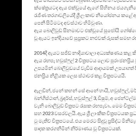
ක්ෂේත්‍රයටද ඇය එක්වූයේ ඇගේ සිහිනය ජයගැනීමේ 
රැජිණ තරගාවලියේදී ශ්‍රී ලංකාව නියෝජනය කළේ 
පෙනී සිටීමටද අවස්ථාව හිමිවුණා.
ඇය බොලිවුඩ් සිනමාවට එක්වූයේ සුජෝයි ගෝෂ්ගේ &
වූ ඇයට ඉන්දියාවේ සුප්‍රකට නළුවක් රුසක් සමඟ 
2014දී ඇයට සජිඩ් නාදියාවාලා අධ්‍යක්ෂණය කළ කික්
ඇය රඟපෑ හවුස්ෆුල් 2 චිත්‍රපටය ලොව පුරා ජනප්‍
උපයමින් බොලිවුඩයේ වැඩිම ආදායමක් උපයාගත් සි
ජනප්‍රිය නිළියක ලෙස ස්ථාවර කළ චිත්‍රපටයයි.
ඇලඩින්, ජනේ කහන් සේ ආනේ හායි, හවුස්ෆුල්, මර්ඩර
බන්ගිස්ථාන්, බ්‍රදර්ස්, හවුස්ෆුල් 3, ඩිෂුම්, අ ජෙන්ට්ල්
වැනි බොලිවුඩ් චිත්‍රපට රැසක රඟපෑවා.. මෙම චිත්
සහ 2023 වසරවලයි. ඇය ශ්‍රී ලාංකික චිත්‍රපටයක ප්
ටු මැතිව් චිත්‍රපටයේ. එය මෙරට සිදුවූ ප්‍රසිද්ධ මිනිම
පාදක කරගනිමින් නිර්මාණය වූ චිත්‍රපටයක්.