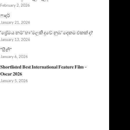
February 2, 2026
ෆාදර්
January 21, 2026
‘ප්‍රේමය නම්’ හා ‘මලකි දුවේ නුඹ’ දෙකම එකක් ද?
January 13, 2026
“සීනි”
January 6, 2026
𝐒𝐡𝐨𝐫𝐭𝐥𝐢𝐬𝐭𝐞𝐝 𝐁𝐞𝐬𝐭 𝐈𝐧𝐭𝐞𝐫𝐧𝐚𝐭𝐢𝐨𝐧𝐚𝐥 𝐅𝐞𝐚𝐭𝐮𝐫𝐞 𝐅𝐢𝐥𝐦 –
𝐎𝐬𝐜𝐚𝐫 𝟐𝟎𝟐𝟔
January 5, 2026