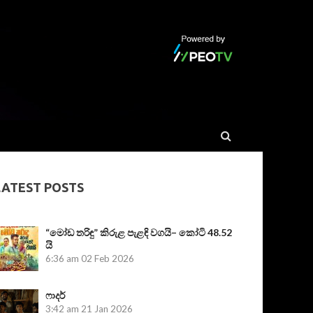
LATEST POSTS
“මෝඩ තරිඳු” කිරුළ පැළඳි වගයි– කෝටි 48.52
යි
6:36 am
02 Feb 2026
ෆාදර්
3:42 am
21 Jan 2026