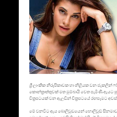
ශ්‍රී ලාංකික නිරූපිකාවක හා නිළියක වන ජැකලින්
කොන්ත්‍රාත්තුවක් මත මුම්බායි වෙත පැමිණි ඇයට 
චිත්‍රපටයක් වන ඇලඩින් චිත්‍රපටයේ රඟපෑමට අවස්
මේ වනවිට ඇය බොලිවුඩයෙන් හොලිවුඩ් සිනමාවටද එ