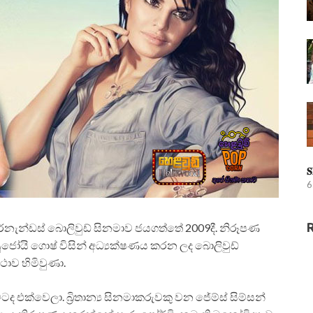
𝐒
6
 ෆර්නැන්ඩස් බොලිවුඩ් සිනමාව ජයගත්තේ 2009දී. නිරූපණ
සුජෝයි ගොෂ් විසින් අධ්‍යක්ෂණය කරන ලද බොලිවුඩ්
ථාව හිමිවුණා.
ක්වෙලා. බ්‍රිතාන්‍ය සිනමාකරුවකු වන ජේම්ස් සිම්සන්