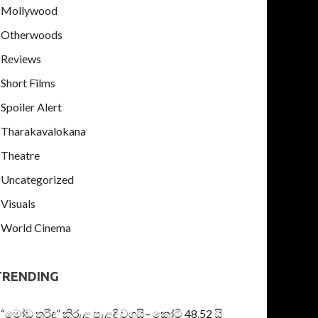
Mollywood
Otherwoods
Reviews
Short Films
Spoiler Alert
Tharakavalokana
Theatre
Uncategorized
Visuals
World Cinema
TRENDING
“මෝඩ තරිඳු” කිරුළ පැළඳි වගයි– කෝටි 48.52 යි