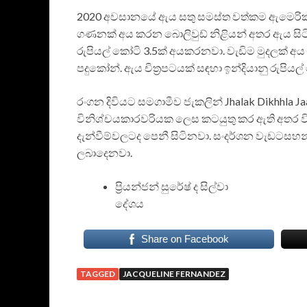
2020 අවසානයේ ඇය සතු සමස්ත වත්කම ඇමෙරිකා
ගණනක් අය කරන බොලිවුඩ් නිළියන් අතර ඇය සිටින
රුපියල් කෝටි 3.5ක් අයකරනවා. වැඩිම මුදලක් අය 
පදුකෝන්. ඇය චිත්‍රපටයක් සඳහා ඉන්දියානු රුපිය
රංගන දිවියට සමගාමීව ජැකලින් Jhalak Dikhhla 
විනිශ්චයකාරවරියක ලෙස කටයුතු කර ඇති අතර 
දැන්වීම්වලටද පෙනී සිටිනවා. සංදර්ශන වැඩටස
ලබාදෙනවා.
ප්‍රියන්ජන් සුරේෂ් ද සිල්වා
දේශය
Share on Facebook
TAGGED
JACQUELINE FERNANDEZ