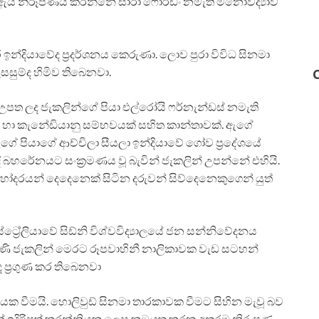
යේ ඇය නිරූපණය කරන්නේ සාරා ෆෝර්ඩිං නමැති මනෝවිද්‍යාව
න්දියාවේද ප්‍රදර්ශනය කෙරුණා. ලොව පුරා විවිධ සිනමා
ැසසුම්ද හිමිව තිබෙනවා.
උපත ලද ජැකලින්ගේ පියා එල්රෝයි ෆර්නැන්ඩස් නමැති
ියානු හා කැනේඩියානු සම්භවයක් සහිත කාන්තාවක්. ඇගේ
 පියාගේ ආච්චිලා සීයලා ඉන්දියාවේ ගෝව ප්‍රදේශයේ
ී බහරේනයට සංක්‍රමණය වූ බැවින් ජැකලින් උපන්නේ එහියි.
ෝදරයන් දෙදෙනෙක් සිටින දරුවන් සිව්දෙනෙකුගෙන් යුත්
ට්‍රේලියාවේ සිඩ්නි විශ්වවිද්‍යාලයේ ජන සන්නිවේදනය
පැමිණි ජැකලින් මෙරට රූපවාහිනී නාලිකාවක වැඩ සටහන්
වද ප්‍රගුණ කර තිබෙනවා
ක වීමයි. හොලිවුඩ් සිනමා තාරකාවක වීමට සිහින මැවූ බව
න් ඉදිරිපත් කරන්නියක ලෙස කටයුතු කරන අතරම නිරූපණ