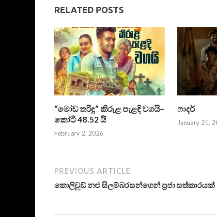
RELATED POSTS
“මෝඩ තරිඳු” කිරුළ පැළඳි වගයි–
ෆාදර්
කෝටි 48.52 යි
January 21, 
February 2, 2026
PREVIOUS ARTICLE
කොලිවුඩ් නළු සිලම්බරසන්ගෙන් ප්‍රජා සත්කාරයක්