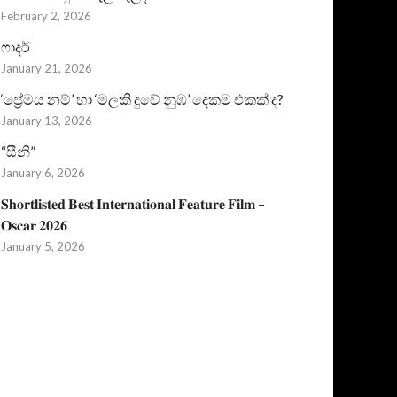
February 2, 2026
ෆාදර්
January 21, 2026
‘ප්‍රේමය නම්’ හා ‘මලකි දුවේ නුඹ’ දෙකම එකක් ද?
January 13, 2026
“සීනි”
January 6, 2026
𝐒𝐡𝐨𝐫𝐭𝐥𝐢𝐬𝐭𝐞𝐝 𝐁𝐞𝐬𝐭 𝐈𝐧𝐭𝐞𝐫𝐧𝐚𝐭𝐢𝐨𝐧𝐚𝐥 𝐅𝐞𝐚𝐭𝐮𝐫𝐞 𝐅𝐢𝐥𝐦 –
𝐎𝐬𝐜𝐚𝐫 𝟐𝟎𝟐𝟔
January 5, 2026