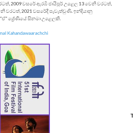
ත්, 2009 වසරේ ඇරඹි ජායිපූර් උළෙල 13 වෙනි වරටත්,
 වරටත්, 2021 වසරේදී පැවැත්වුණි. ඉන්දියානු
ඒ” ශ්‍රේණියේ සිනමා උළෙලකි.
mal Kahandawaarachchi