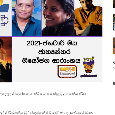
𝐒
6
ෙල නියෝජනය කිරීමට සමත්වූ ශ්‍රී ලාංකේය දීර්ඝ
ුඳුල් නිර්මාණය වූ “හිතුමතේ ජිවිතේ” බංගලාදේශයේ ඩකා