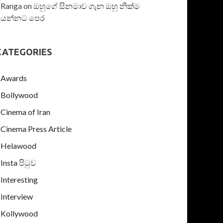
Ranga
on
ඔහුගේ සිනමාව ගැන ඔහු නික්ම
යන්නට පෙර
CATEGORIES
Awards
Bollywood
Cinema of Iran
Cinema Press Article
Helawood
Insta පිටුව
Interesting
Interview
Kollywood