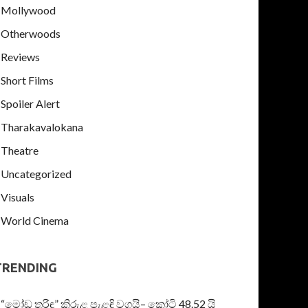
Mollywood
Otherwoods
Reviews
Short Films
Spoiler Alert
Tharakavalokana
Theatre
Uncategorized
Visuals
World Cinema
TRENDING
“මෝඩ තරිඳු” කිරුළ පැළඳි වගයි– කෝටි 48.52 යි