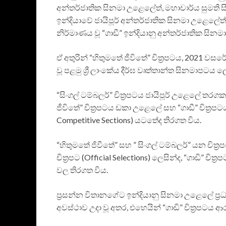
අන්තර්ජාතික සිනමා උළෙලේත්, මහාචාර්ය සුමති 
ඉන්දියාවේ ජායිපූර් අන්තර්ජාතික සිනමා උළෙලේත්
නිර්මාණය වූ “ගාඩී” ඉන්දියානු අන්තර්ජාතික සිනමා
ඒ අතුරින් “හිතුමතේ ජීවිතේ” චිත්‍රපටය, 2021
වූ පළමු ශ්‍රී ලාංකේය දීර්ඝ වෘත්තාන්ත සිනමාපටය 
“සිංගල් ටම්බලර්” චිත්‍රපටය ජායිපූර් උළෙලේ තරග
ජීවිතේ” චිත්‍රපටය ඩකා උළෙලේ සහ “ගාඩී” චිත්‍
Competitive Sections) යටතේද තිරගත විය.
“හිතුමතේ ජිවීතේ” සහ ” සිංගල් ටම්බලර්” යන චිත්
චිත්‍රපට (Official Selections) ලෙසින්ද, “ගාඩි” චි
වල තිරගත විය.
ප්‍රසන්න විතානගේට ඉන්දියානු සිනමා උළෙලේ ප්‍ර
අවස්ථාව උදා වූ අතර, එහෙයින් “ගාඩි” චිත්‍රපටය 