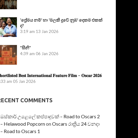
‘ප්‍රේමය නම්’ හා ‘මලකි දුවේ නුඹ’ දෙකම එකක්
ද?
3:19 am
13 Jan 2026
“සීනි”
4:39 am
06 Jan 2026
𝐡𝐨𝐫𝐭𝐥𝐢𝐬𝐭𝐞𝐝 𝐁𝐞𝐬𝐭 𝐈𝐧𝐭𝐞𝐫𝐧𝐚𝐭𝐢𝐨𝐧𝐚𝐥 𝐅𝐞𝐚𝐭𝐮𝐫𝐞 𝐅𝐢𝐥𝐦 – 𝐎𝐬𝐜𝐚𝐫 𝟐𝟎𝟐𝟔
:33 am
05 Jan 2026
RECENT COMMENTS
ඔස්කාර් උළෙලේ කප්පාදුවක් – Road to Oscars 2
– Helawood Popcorn
on
Oscars රාත්‍රිය 24 වනදා
– Road to Oscars 1