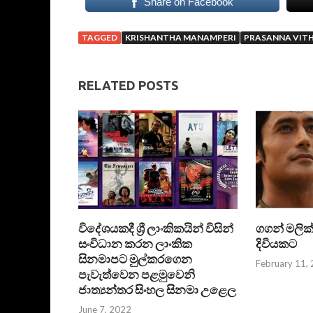
Share on Facebook
TAGGED
KRISHANTHA MANAMPERI
PRASANNA VIT
RELATED POSTS
විදේශයකදී ශ්‍රී ලාංකිකයින් විසින්
ගගන් මලික්
සංවිධාන කරන ලාංකික
දිවියකට
සිනමාපට මුල්කරගෙන
February 11,
පැවැත්වෙන පළමුවෙනි
ජාත්‍යන්තර සිංහල සිනමා උළෙල
June 7, 2022