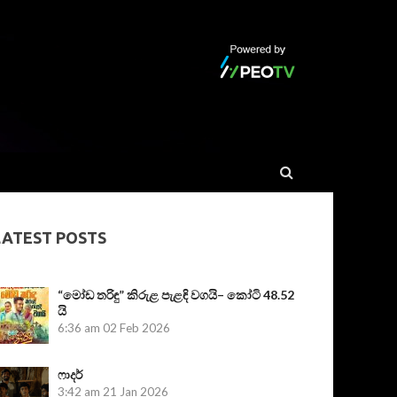
LATEST POSTS
“මෝඩ තරිඳු” කිරුළ පැළඳි වගයි– කෝටි 48.52
යි
6:36 am
02 Feb 2026
ෆාදර්
3:42 am
21 Jan 2026