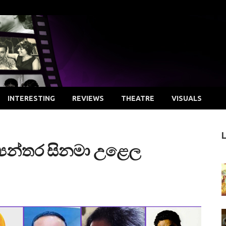
INTERESTING
REVIEWS
THEATRE
VISUALS
්‍යන්තර සිනමා උළෙල