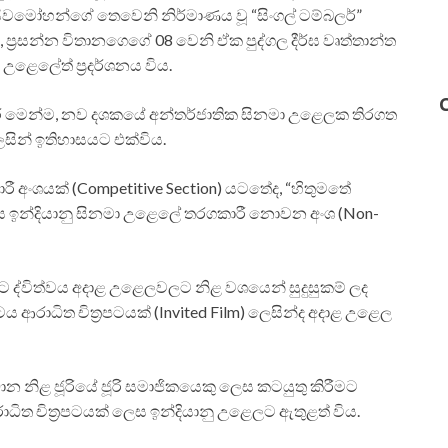
සිවමෝහන්ගේ තෙවෙනි නිර්මාණය වූ “සිංගල් ටම්බලර්”
, ප්‍රසන්න විතානගෙගේ 08 වෙනි ඒක පුද්ගල දීර්ඝ වෘත්තාන්ත
 උළෙලේත් ප්‍රදර්ශනය විය.
 වසරේ මෙන්ම, නව දශකයේ අන්තර්ජාතික සිනමා උළෙලක තිරගත
ලෙසින් ඉතිහාසයට එක්විය.
කාරී අංශයක් (Competitive Section) යටතේද, “හිතුමතේ
රපටය ඉන්දියානු සිනමා උළෙලේ තරගකාරී නොවන අංශ (Non-
‍රපට ද්විත්වය අදාළ උළෙලවලට නිළ වශයෙන් සුදුසුකම් ලද
ත්‍රපටය ආරාධිත චිත්‍රපටයක් (Invited Film) ලෙසින්ද අදාළ උළෙල
ධාන නිළ ජූරියේ ජූරි සමාජිකයෙකු ලෙස කටයුතු කිරීමට
ආරාධිත චිත්‍රපටයක් ලෙස ඉන්දියානු උළෙලට ඇතුළත් විය.