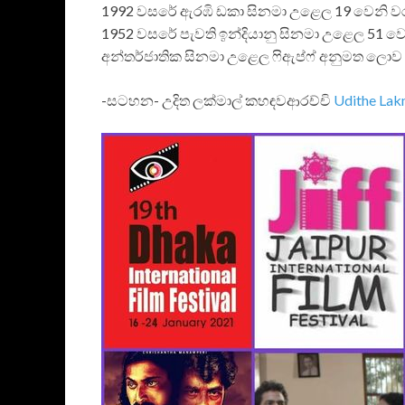
1992 වසරේ ඇරඹි ඩකා සිනමා උළෙල 19 වෙනි වරට
1952 වසරේ පැවති ඉන්දියානු සිනමා උළෙල 51 වෙනි
අන්තර්ජාතික සිනමා උළෙල ෆිඇප්ෆ් අනුමත ලොව “
-සටහන- උදිත ලක්මාල් කහඳවආරච්චි
Udithe Lak