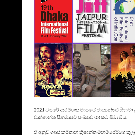
2021 වසරේ ආරම්භක මාසයේ ජාත්‍යන්තර සිනමා උළ
වෘත්තාන්ත සිනමාපට සංඛ්‍යාව 03 කට සීමා විය.
ඒ අනුව ගෲප් කපිතාන් ක්‍රිෂාන්ත මනම්පේරිගෙ කුල