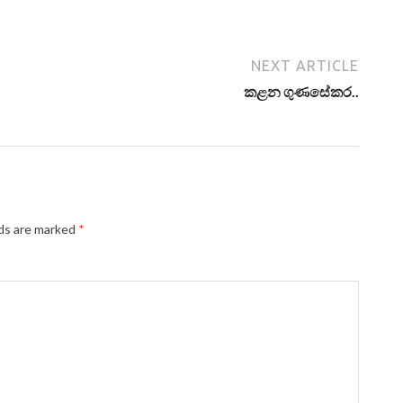
NEXT ARTICLE
කළන ගුණසේකර..
lds are marked
*