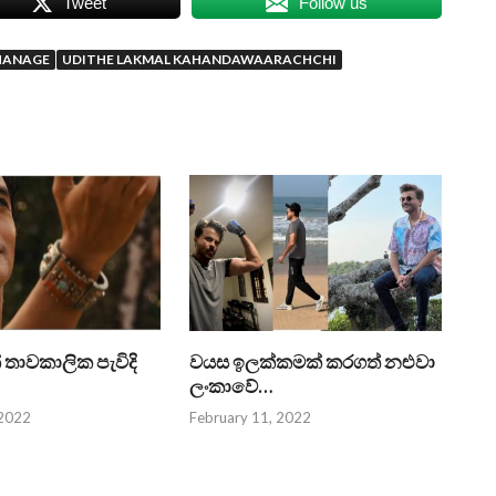
Tweet
Follow us
HANAGE
UDITHE LAKMAL KAHANDAWAARACHCHI
 තාවකාලික පැවිදි
වයස ඉලක්කමක් කරගත් නළුවා
ලංකාවේ…
 2022
February 11, 2022