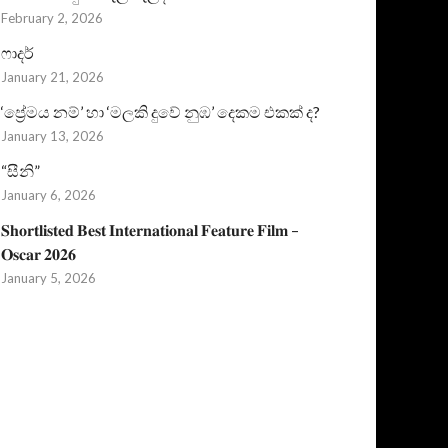
February 2, 2026
ෆාදර්
January 21, 2026
‘ප්‍රේමය නම්’ හා ‘මලකි දුවේ නුඹ’ දෙකම එකක් ද?
January 13, 2026
“සීනි”
January 6, 2026
𝐒𝐡𝐨𝐫𝐭𝐥𝐢𝐬𝐭𝐞𝐝 𝐁𝐞𝐬𝐭 𝐈𝐧𝐭𝐞𝐫𝐧𝐚𝐭𝐢𝐨𝐧𝐚𝐥 𝐅𝐞𝐚𝐭𝐮𝐫𝐞 𝐅𝐢𝐥𝐦 –
𝐎𝐬𝐜𝐚𝐫 𝟐𝟎𝟐𝟔
January 5, 2026