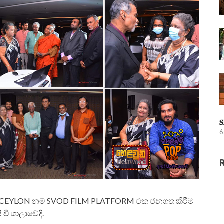
𝐒
6
EMA CEYLON නම් SVOD FILM PLATFORM එක ජනගත කිරීම
ි වී ශාලාවේදී.