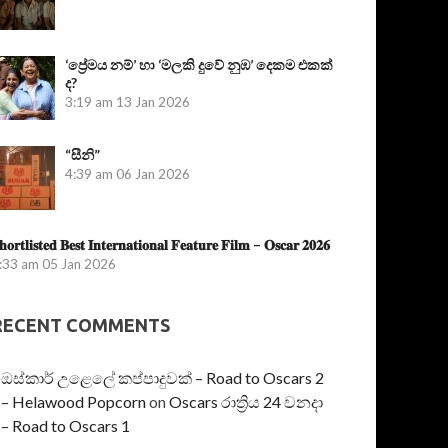
‘ප්‍රේමය නම්’ හා ‘මලකි දුවේ නුඹ’ දෙකම එකක්
ද?
3:19 am
13 Jan 2026
“සීනි”
4:39 am
06 Jan 2026
𝐡𝐨𝐫𝐭𝐥𝐢𝐬𝐭𝐞𝐝 𝐁𝐞𝐬𝐭 𝐈𝐧𝐭𝐞𝐫𝐧𝐚𝐭𝐢𝐨𝐧𝐚𝐥 𝐅𝐞𝐚𝐭𝐮𝐫𝐞 𝐅𝐢𝐥𝐦 – 𝐎𝐬𝐜𝐚𝐫 𝟐𝟎𝟐𝟔
:33 am
05 Jan 2026
RECENT COMMENTS
ඔස්කාර් උළෙලේ කප්පාදුවක් – Road to Oscars 2
– Helawood Popcorn
on
Oscars රාත්‍රිය 24 වනදා
– Road to Oscars 1