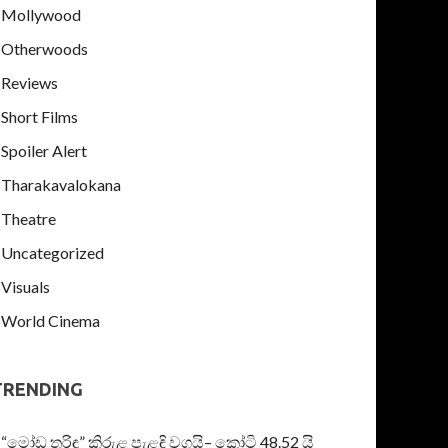
Mollywood
Otherwoods
Reviews
Short Films
Spoiler Alert
Tharakavalokana
Theatre
Uncategorized
Visuals
World Cinema
TRENDING
“මෝඩ තරිඳු” කිරුළ පැළඳි වගයි– කෝටි 48.52 යි