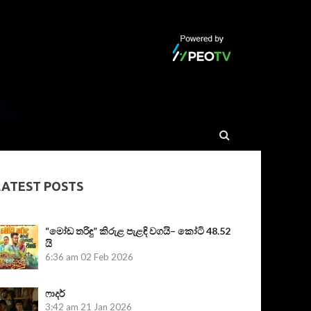
LATEST POSTS
“මෝඩ තරිඳු” කිරුළ පැළඳි වගයි– කෝටි 48.52
යි
6:36 am
02 Feb 2026
ෆාදර්
3:42 am
21 Jan 2026