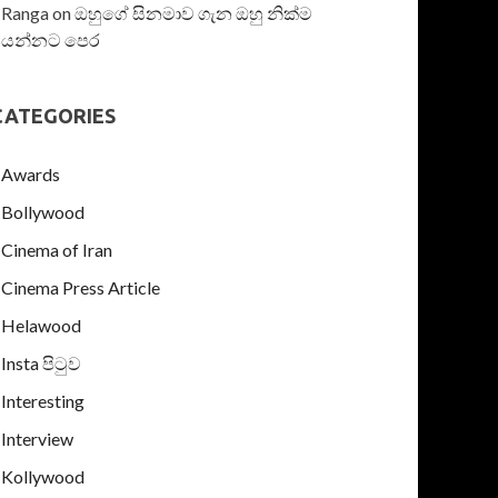
Ranga
on
ඔහුගේ සිනමාව ගැන ඔහු නික්ම
යන්නට පෙර
CATEGORIES
Awards
Bollywood
Cinema of Iran
Cinema Press Article
Helawood
Insta පිටුව
Interesting
Interview
Kollywood