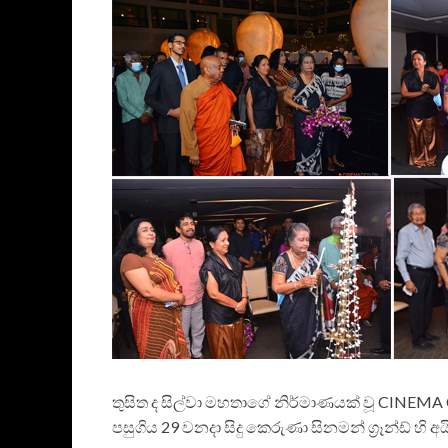
තුසිත ද සිල්වා මහතාගේ නිර්මාණයක් වූ CIN
පසුගිය 29 වනදා සිදු කෙරුණා සිනමන් ග්‍රෑන්ඩ් හි අය