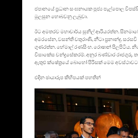
ජපානයේ ප්‍රධාන සංඝනායක පූජ්‍ය පැල්පොල විපස්සි න
මුලසුන හොබවනු ලැබුවා.
ඊට අමතරව මහාචාර්ය සුනිල් ආරියරත්න. සිනමාවේදී ජයන
අමරසේන, වසන්ති චතුරාණි, නීටා ප්‍රනාන්දු. සරසවි අ
ගුණරත්න. හේමාල් රණසිංහ. රොෂාන් පිලපිටිය. නි
විසාකේස චන්ද්‍රසේකරම්. අනුර බණ්ඩාර රාජගුරු. 
ඇතුළු ක්ෂේත්‍රයේ බොහෝ පිරිසක් මෙම අවස්ථාවට 
එදින ඡායාරූප කිහිපයක් පහතින්