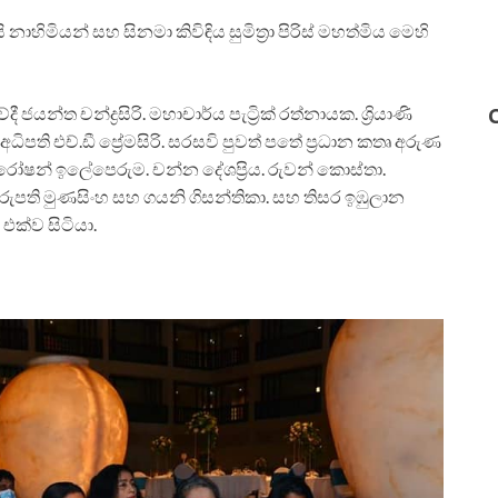
ාහිමියන් සහ සිනමා කිවිඳිය සුමිත්‍රා පිරිස් මහත්මිය මෙහි
්ත චන්ද්‍රසිරි. මහාචාර්ය පැට්‍රික් රත්නායක. ශ්‍රියාණි
ධිපති එච්.ඩී ප්‍රේමසිරි. සරසවි පුවත් පතේ ප්‍රධාන කතෘ අරුණ
රෝෂන් ඉලේපෙරුම. චන්න දේශප්‍රිය. රුවන් කොස්තා.
තරුපති මුණසිංහ සහ ගයනි ගිසන්තිකා. සහ තිසර ඉඹුලාන
එක්ව සිටියා.