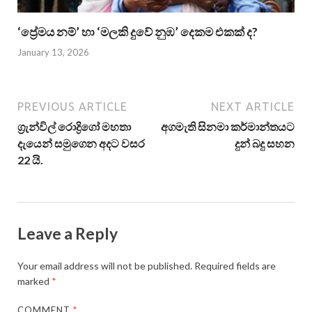
‘ප්‍රේමය නම්’ හා ‘මලකි දුවේ නුඹ’ දෙකම එකක් ද?
January 13, 2026
PREVIOUS ARTICLE
NEXT ARTICLE
ග්‍රැන්විල් ‍රොද්‍රිගෝ මහතා
අගමැති සිනමා කර්මාන්තයට
දැයෙන් සමුගෙන අදට වසර
දුන් බදු සහන
22 යි.
Leave a Reply
Your email address will not be published.
Required fields are
marked
*
COMMENT
*