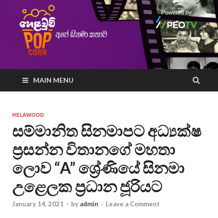
MAIN MENU
HELAWOOD
සම්මානිත සිනමාපට අධ්‍යක්ෂ
ප්‍රසන්න විතානගේ මහතා
ලොව “A” ශ්‍රේණියේ සිනමා
උළෙලක ප්‍රධාන ජූරියට
January 14, 2021
-
by
admin
-
Leave a Comment