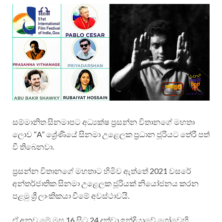
සම්මානිත සිනමාපට අධ්‍යක්ෂ ප්‍රසන්න විතානගේ මහතා
ලොව “A” ශ්‍රේණියේ සිනමා උළෙලක ප්‍රධාන ජූරියට තේරී පත්
වී තිබෙනවා.
ප්‍රසන්න විතානගේ මහතාට හිමිව ඇත්තේ 2021 වසරේ
අන්තර්ජාතික සිනමා උළෙලක ජූරියක් නියෝජනය කරන
පළමු ශ්‍රී ලාංකිකයා වීමේ අවස්ථාවයි.
ඒ අනුව මේ මස 16 සිට 24 දක්වා ඉන්දියාවේ ගෝවෙහි