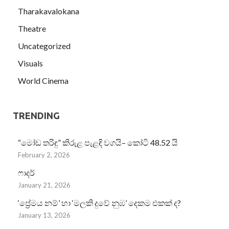
Tharakavalokana
Theatre
Uncategorized
Visuals
World Cinema
TRENDING
“මෝඩ තරිඳු” කිරුළ පැළඳි වගයි– කෝටි 48.52 යි
February 2, 2026
ෆාදර්
January 21, 2026
‘ප්‍රේමය නම්’ හා ‘මලකි දුවේ නුඹ’ දෙකම එකක් ද?
January 13, 2026