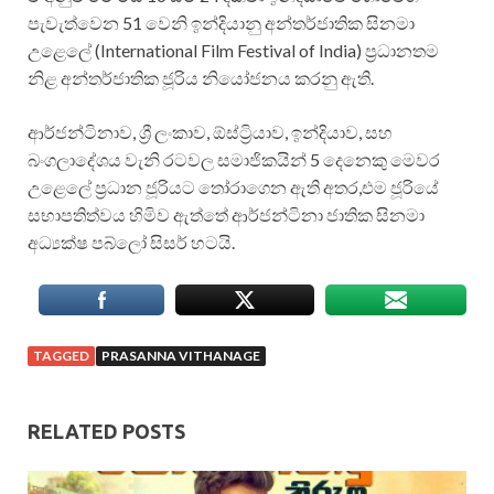
පැවැත්වෙන 51 වෙනි ඉන්දියානු අන්තර්ජාතික සිනමා
උළෙලේ (International Film Festival of India) ප්‍රධානතම
නිළ අන්තර්ජාතික ජූරිය නියෝජනය කරනු ඇති.
ආර්ජන්ටිනාව, ශ්‍රී ලංකාව, ඕස්ට්‍රියාව, ඉන්දියාව, සහ
බංගලාදේශය වැනි රටවල සමාජිකයින් 5 දෙනෙකු මෙවර
උළෙලේ ප්‍රධාන ජූරියට තෝරාගෙන ඇති අතර,එම ජූරියේ
සභාපතිත්වය හිමිව ඇත්තේ ආර්ජන්ටිනා ජාතික සිනමා
අධ්‍යක්ෂ පබ්ලෝ සිසර් හටයි.
TAGGED
PRASANNA VITHANAGE
RELATED POSTS