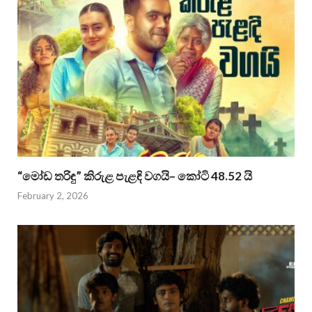
“මෝඩ තරිඳු” කිරුළ පැළඳි වගයි– කෝටි 48.52 යි
February 2, 2026