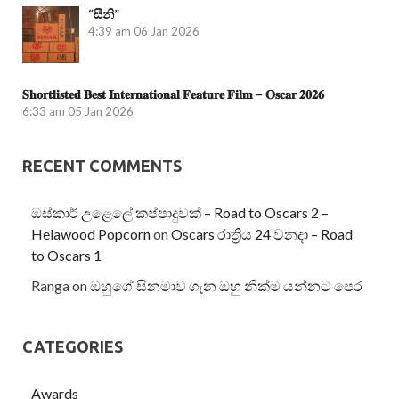
“සීනි”
4:39 am
06 Jan 2026
𝐒𝐡𝐨𝐫𝐭𝐥𝐢𝐬𝐭𝐞𝐝 𝐁𝐞𝐬𝐭 𝐈𝐧𝐭𝐞𝐫𝐧𝐚𝐭𝐢𝐨𝐧𝐚𝐥 𝐅𝐞𝐚𝐭𝐮𝐫𝐞 𝐅𝐢𝐥𝐦 – 𝐎𝐬𝐜𝐚𝐫 𝟐𝟎𝟐𝟔
6:33 am
05 Jan 2026
RECENT COMMENTS
ඔස්කාර් උළෙලේ කප්පාදුවක් – Road to Oscars 2 –
Helawood Popcorn
on
Oscars රාත්‍රිය 24 වනදා – Road
to Oscars 1
Ranga
on
ඔහුගේ සිනමාව ගැන ඔහු නික්ම යන්නට පෙර
CATEGORIES
Awards