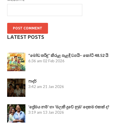
LATEST POSTS
“මෝඩ තරිඳු” කිරුළ පැළඳි වගයි– කෝටි 48.52 යි
6:36 am
02 Feb 2026
ෆාදර්
3:42 am
21 Jan 2026
‘ප්‍රේමය නම්’ හා ‘මලකි දුවේ නුඹ’ දෙකම එකක් ද?
3:19 am
13 Jan 2026