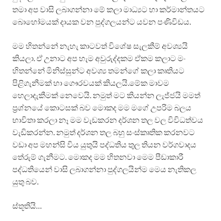
තමා අප වාසි ලබාගන්නා මේ කලා මාධ්‍යට හා කර්මාන්තයට
බොහෝමයක් දායක වන පුද්ගලයන්ට යවන පණිවිඩය.
මම හිතන්නේ නැහැ කාටවත් විශේෂ සැලකීම් අවශ්‍යයි
කියලා. ඒ උනාට අප හැම අවුරුද්දකම ඒකම කලාට මං
හිතන්නේ මිනිස්සුන්ට අවශ්‍ය තමන්ගේ කලා කෘතියට
පිළිගැනීමක් හා ගෞරවයක් කියලයි.මේක මාවම
හෙලාදැකීමක් නෙවෙයි. නමුත් මට කියන්න ලැජ්ජයි මමත්
ප්‍රශ්නයේ කොටසක් බව මොකද මම මගේ උපරිම බලය
භාවිතා කරලා නෑ මම වැඩකරන දර්ශන තල වල විවිධත්වය
වැඩිකරන්න. නමුත් දර්ශන තල බහු සංස්කෘතික කරනවට
වඩා අප මහන්සි විය යුතුයි පද්ධතිය තුල තියන වර්ගවාදය
තේරුම් ගැනීමට. මොකද මම හිතනවා මෙම පීඩාකාරී
පද්ධතියෙන් වාසි ලබාගන්නා පුද්ගලයින්ම මෙය නැතිකල
යුතු බව.
ස්තූතියි…