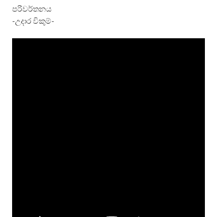
පරිවර්තනය
-උදාර විකුම්-