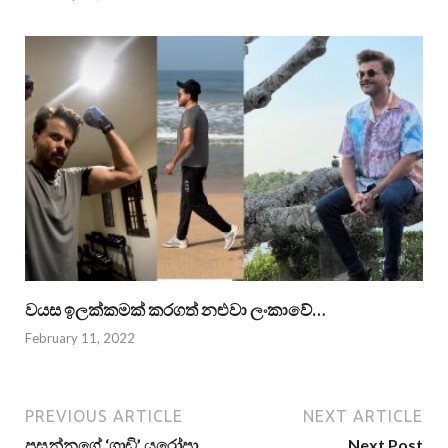
වයස ඉලක්කමක් කරගත් නළුවා ලංකාවේ…
February 11, 2022
PREVIOUS ARTICLE
NEXT ARTICLE
ප්‍රසන්නගේ ‘ගාඩි’ යුරෝපා
Next Post