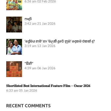
6:36 am
02 Feb 2026
ෆාදර්
3:42 am
21 Jan 2026
‘ප්‍රේමය නම්’ හා ‘මලකි දුවේ නුඹ’ දෙකම එකක් ද?
3:19 am
13 Jan 2026
“සීනි”
4:39 am
06 Jan 2026
𝐒𝐡𝐨𝐫𝐭𝐥𝐢𝐬𝐭𝐞𝐝 𝐁𝐞𝐬𝐭 𝐈𝐧𝐭𝐞𝐫𝐧𝐚𝐭𝐢𝐨𝐧𝐚𝐥 𝐅𝐞𝐚𝐭𝐮𝐫𝐞 𝐅𝐢𝐥𝐦 – 𝐎𝐬𝐜𝐚𝐫 𝟐𝟎𝟐𝟔
6:33 am
05 Jan 2026
RECENT COMMENTS