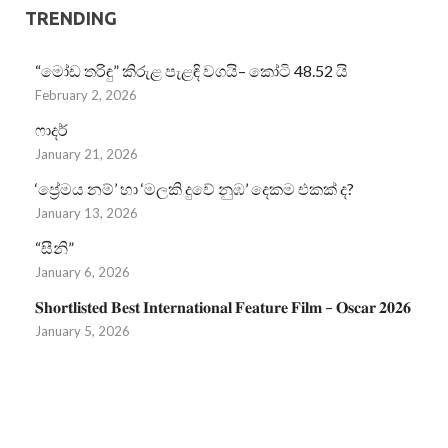
TRENDING
“මෝඩ තරිඳු” කිරුළ පැළඳි වගයි– කෝටි 48.52 යි
February 2, 2026
ෆාදර්
January 21, 2026
‘ප්‍රේමය නම්’ හා ‘මලකි දුවේ නුඹ’ දෙකම එකක් ද?
January 13, 2026
“සීනි”
January 6, 2026
𝐒𝐡𝐨𝐫𝐭𝐥𝐢𝐬𝐭𝐞𝐝 𝐁𝐞𝐬𝐭 𝐈𝐧𝐭𝐞𝐫𝐧𝐚𝐭𝐢𝐨𝐧𝐚𝐥 𝐅𝐞𝐚𝐭𝐮𝐫𝐞 𝐅𝐢𝐥𝐦 – 𝐎𝐬𝐜𝐚𝐫 𝟐𝟎𝟐𝟔
January 5, 2026