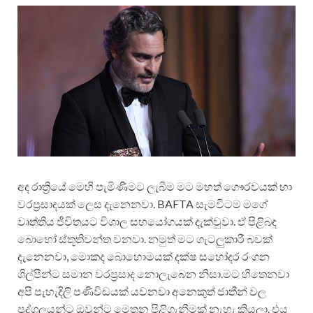
අද රාත්‍රියේ මෙහි පැමිණීමට ලැබීම මට මහත් ගෞරවයක් හා
වරප්‍රසාදයක් ලෙස දැනෙනවා. BAFTA සැමවිටම මගේ
වෘත්තිය ජීවිතයට විශාල සහයෝගයක් දැක්වුවා. ඒ පිළිබඳ
බොහෝ ස්තූතිවන්ත වනවා. නමුත් මට ගැටලුකාරී බවක්
දැනෙනවා, මොකද බොහොමයක් දක්ෂ සහෝදර රංගන
ශිල්පීන්ට සමාන වරප්‍රසාද නොලැබෙන නිසා.මට හිතෙනවා
අපි පැහැදිලි පණිවිඩයක් යවනවා අනෙකුත් ජාතීන් වල
පුද්ගලයන්ට ඔවුන්ට මෙතන පිළිගැනීමක් නැහැ කියලා. එය