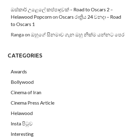
ඔස්කාර් උළෙලේ කප්පාදුවක් – Road to Oscars 2 –
Helawood Popcorn
on
Oscars රාත්‍රිය 24 වනදා – Road
to Oscars 1
Ranga
on
ඔහුගේ සිනමාව ගැන ඔහු නික්ම යන්නට පෙර
CATEGORIES
Awards
Bollywood
Cinema of Iran
Cinema Press Article
Helawood
Insta පිටුව
Interesting