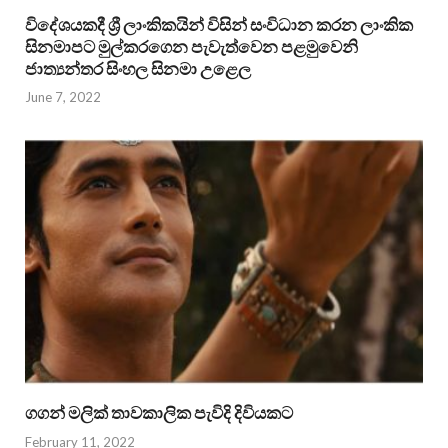
විදේශයකදී ශ්‍රී ලාංකිකයින් විසින් සංවිධාන කරන ලාංකික
සිනමාපට මුල්කරගෙන පැවැත්වෙන පළමුවෙනි
ජාත්‍යන්තර සිංහල සිනමා උළෙල
June 7, 2022
ගගන් මලික් තාවකාලික පැවිදි දිවියකට
February 11, 2022