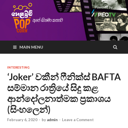
MAIN MENU
INTERESTING
‘Joker’ වකීන් ෆීනික්ස් BAFTA
සම්මාන රාත්‍රියේ සිදු කළ
ආන්දෝලනාත්මක ප්‍රකාශය
(සිංහලෙන්)
February 6, 2020
-
by
admin
-
Leave a Comment