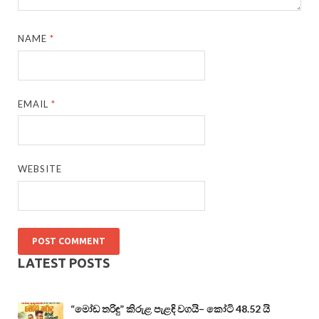
NAME
*
EMAIL
*
WEBSITE
LATEST POSTS
“මෝඩ තරිඳු” කිරුළ පැළඳි වගයි– කෝටි 48.52 යි