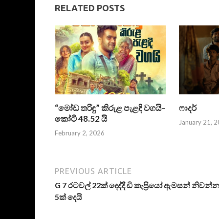
RELATED POSTS
“මෝඩ තරිඳු” කිරුළ පැළඳි වගයි–
ෆාදර්
කෝටි 48.52 යි
January 21, 
February 2, 2026
PREVIOUS ARTICLE
G 7 රටවල් 22ක් දෙද්දී ඩි කැප්‍රියෝ ඇමසන් නිවන්
5ක් දෙයි