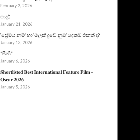
February 2, 2026
ෆාදර්
January 21, 2026
‘ප්‍රේමය නම්’ හා ‘මලකි දුවේ නුඹ’ දෙකම එකක් ද?
January 13, 2026
“සීනි”
January 6, 2026
𝐒𝐡𝐨𝐫𝐭𝐥𝐢𝐬𝐭𝐞𝐝 𝐁𝐞𝐬𝐭 𝐈𝐧𝐭𝐞𝐫𝐧𝐚𝐭𝐢𝐨𝐧𝐚𝐥 𝐅𝐞𝐚𝐭𝐮𝐫𝐞 𝐅𝐢𝐥𝐦 –
𝐎𝐬𝐜𝐚𝐫 𝟐𝟎𝟐𝟔
January 5, 2026