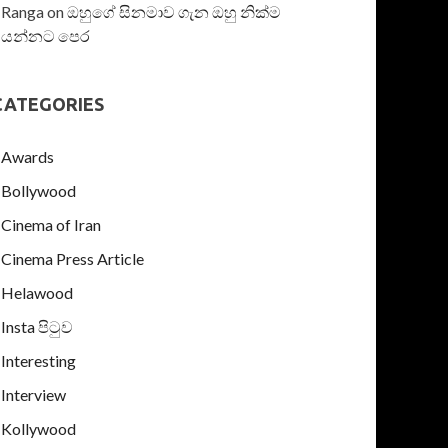
Ranga
on
ඔහුගේ සිනමාව ගැන ඔහු නික්ම
යන්නට පෙර
CATEGORIES
Awards
Bollywood
Cinema of Iran
Cinema Press Article
Helawood
Insta පිටුව
Interesting
Interview
Kollywood