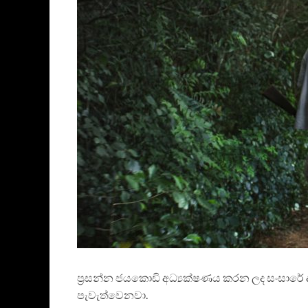
ප්‍රසන්න ජයකොඩි අධ්‍යක්ෂණය කරන ලද සංසාරේ ද
පැවැත්වෙනවා.