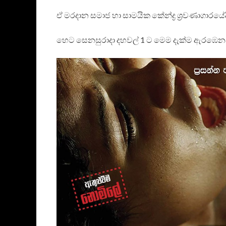
ඒ මරදාන සමාජ හා සාමයික කේන්ද්‍ර ශ්‍රවණාගාරයේද
හෙට සෙනසුරාදා දහවල් 1 ට මෙම දැක්ම ඇරඹෙන