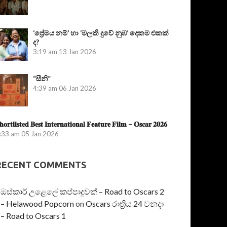
‘ප්‍රේමය නම්’ හා ‘මලකි දුවේ නුඹ’ දෙකම එකක්
ද?
3:19 am
13 Jan 2026
“සීනි”
4:39 am
06 Jan 2026
𝐡𝐨𝐫𝐭𝐥𝐢𝐬𝐭𝐞𝐝 𝐁𝐞𝐬𝐭 𝐈𝐧𝐭𝐞𝐫𝐧𝐚𝐭𝐢𝐨𝐧𝐚𝐥 𝐅𝐞𝐚𝐭𝐮𝐫𝐞 𝐅𝐢𝐥𝐦 – 𝐎𝐬𝐜𝐚𝐫 𝟐𝟎𝟐𝟔
:33 am
05 Jan 2026
RECENT COMMENTS
ඔස්කාර් උළෙලේ කප්පාදුවක් – Road to Oscars 2
– Helawood Popcorn
on
Oscars රාත්‍රිය 24 වනදා
– Road to Oscars 1