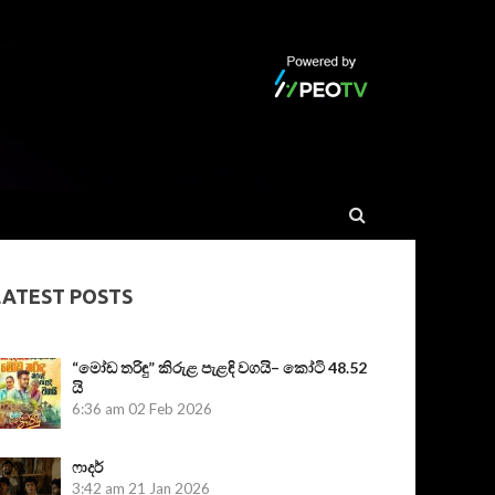
LATEST POSTS
“මෝඩ තරිඳු” කිරුළ පැළඳි වගයි– කෝටි 48.52
යි
6:36 am
02 Feb 2026
ෆාදර්
3:42 am
21 Jan 2026