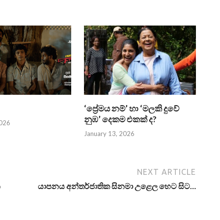
‘ප්‍රේමය නම්’ හා ‘මලකි දුවේ
නුඹ’ දෙකම එකක් ද?
2026
January 13, 2026
NEXT ARTICLE
න
යාපනය අන්තර්ජාතික සිනමා උළෙල හෙට සිට…