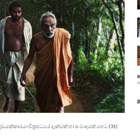
𝐒
6
ඩයක්කාරයා චිත්‍රපටයේ දැක්මක් හා සංවාදයක් හෙට (31)