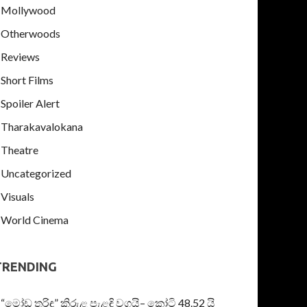
Mollywood
Otherwoods
Reviews
Short Films
Spoiler Alert
Tharakavalokana
Theatre
Uncategorized
Visuals
World Cinema
TRENDING
“මෝඩ තරිඳු” කිරුළ පැළඳි වගයි– කෝටි 48.52 යි