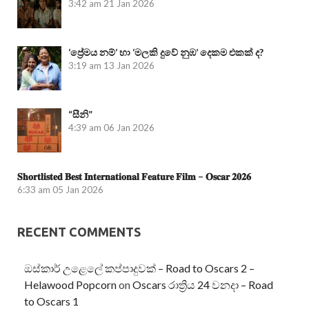
3:42 am
21 Jan 2026
‘ප්‍රේමය නම්’ හා ‘මලකි දුවේ නුඹ’ දෙකම එකක් ද?
3:19 am
13 Jan 2026
“සීනි”
4:39 am
06 Jan 2026
𝐒𝐡𝐨𝐫𝐭𝐥𝐢𝐬𝐭𝐞𝐝 𝐁𝐞𝐬𝐭 𝐈𝐧𝐭𝐞𝐫𝐧𝐚𝐭𝐢𝐨𝐧𝐚𝐥 𝐅𝐞𝐚𝐭𝐮𝐫𝐞 𝐅𝐢𝐥𝐦 – 𝐎𝐬𝐜𝐚𝐫 𝟐𝟎𝟐𝟔
6:33 am
05 Jan 2026
RECENT COMMENTS
ඔස්කාර් උළෙලේ කප්පාදුවක් – Road to Oscars 2 –
Helawood Popcorn
on
Oscars රාත්‍රිය 24 වනදා – Road
to Oscars 1