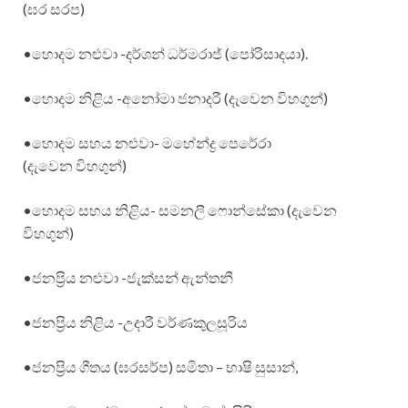
(ඝර සරප)
•හොදම නළුවා -දර්ශන් ධර්මරාජ් (පෝරිසාදයා).
•හොදම නිළිය -අනෝමා ජනාදරී (දැවෙන විහගුන්)
•හොදම සහය නළුවා- මහේන්ද්‍ර පෙරේරා
(දැවෙන විහගුන්)
•හොදම සහය නිළිය- සමනලී ෆොන්සේකා (දැවෙන
විහගුන්)
•ජනප්‍රිය නළුවා -ජැක්සන් ඇන්තනී
•ජනප්‍රිය නිළිය -උදාරී වර්ණකුලසූරිය
•ජනප්‍රිය ගීතය (ඝරසර්ප) සමිතා – භාෂි සුසාන්,