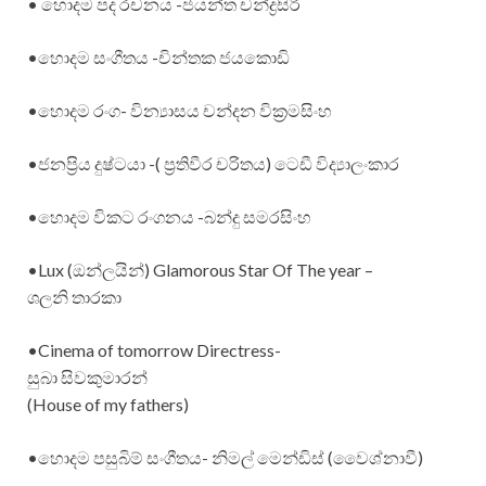
• හොදම පද රචනය -ජයන්ත චන්ද්‍රසිරි
•හොදම සංගීතය -චින්තක ජයකොඩි
•හොදම රංග- වින්‍යාසය චන්දන වික්‍රමසිංහ
•ජනප්‍රිය දුෂ්ටයා -( ප්‍රතිවීර චරිතය) ටෙඩී විද්‍යාලංකාර
•හොදම විකට රංගනය -බන්දු සමරසිංහ
•Lux (ඔන්ලයින්) Glamorous Star Of The year –
ශලනි තාරකා
•Cinema of tomorrow Directress-
සුබා සිවකුමාරන්
(House of my fathers)
•හොදම පසුබිම් සංගීතය- නිමල් මෙන්ඩිස් (වෛශ්නාවී)