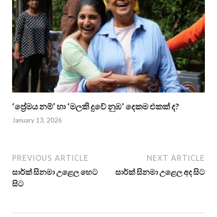
‘ප්‍රේමය නම්’ හා ‘මලකි දුවේ නුඹ’ දෙකම එකක් ද?
January 13, 2026
PREVIOUS ARTICLE
NEXT ARTICLE
සාර්ක් සිනමා උළෙල හෙට
සාර්ක් සිනමා උළෙල අද සිට
සිට