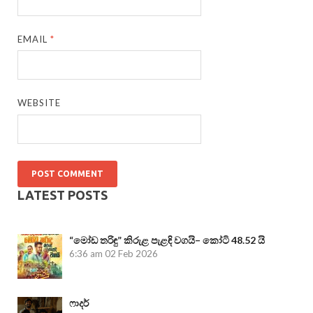
EMAIL
*
WEBSITE
LATEST POSTS
“මෝඩ තරිඳු” කිරුළ පැළඳි වගයි– කෝටි 48.52 යි
6:36 am
02 Feb 2026
ෆාදර්