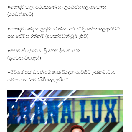
•හොදම කලා අධ්‍යක්ෂණ ය- උපතිස්ස ඉලංගකෝන්
(වෛශ්නාවී)
•හොඳම ශබ්ද සැලසුම්කරණය -අරුණ ප්‍රියන්ත කලුආරච්චි
සහ ජේම්ස් රත්නම් (අකෝර්ඩින් ටු මැතිව්)
•වේශ නිරූපනය -ප්‍රියන්ත දිසානායක
(දැවෙන විහගුන්)
•ජීවිතේ එක් වරක් පමණක් පිදෙන යාවජීව උත්තමාචාර
සම්මානය “අමරසිරී කලංසූරිය.”