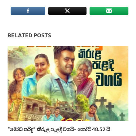
RELATED POSTS
“මෝඩ තරිඳු” කිරුළ පැළඳි වගයි– කෝටි 48.52 යි