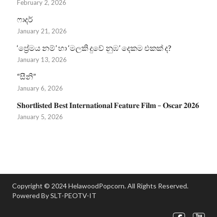
February 2, 2026
ෆාදර්
January 21, 2026
‘ප්‍රේමය නම්’ හා ‘මලකි දුවේ නුඹ’ දෙකම එකක් ද?
January 13, 2026
“සීනි”
January 6, 2026
𝐒𝐡𝐨𝐫𝐭𝐥𝐢𝐬𝐭𝐞𝐝 𝐁𝐞𝐬𝐭 𝐈𝐧𝐭𝐞𝐫𝐧𝐚𝐭𝐢𝐨𝐧𝐚𝐥 𝐅𝐞𝐚𝐭𝐮𝐫𝐞 𝐅𝐢𝐥𝐦 – 𝐎𝐬𝐜𝐚𝐫 𝟐𝟎𝟐𝟔
January 5, 2026
Copyright © 2024 HelawoodPopcorn. All Rights Reserved.
Powered By SLT-PEOTV-IT