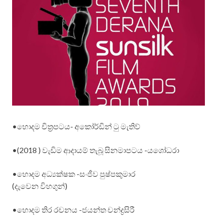
•හොදම චිත්‍රපටය- අකෝර්ඩින් ටු මැතිව්
•(2018 ) වැඩිම ආදායම් තැබූ සිනමාපටය -යශෝධරා
•හොදම අධ්‍යක්ෂක -සංජීව පුෂ්පකුමාර
(දැවෙන විහගුන්)
•හොදම තිර රචනය -ජයන්ත චන්ද්‍රසිරී