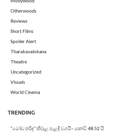
Mollywood
Otherwoods
Reviews
Short Films
Spoiler Alert
Tharakavalokana
Theatre
Uncategorized
Visuals
World Cinema
TRENDING
“මෝඩ තරිඳු” කිරුළ පැළඳි වගයි– කෝටි 48.52 යි