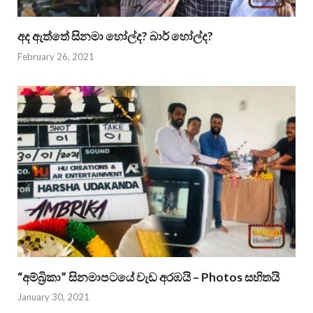
අද ඇත්තේ සිනමා හෝල්ද? බාර් හෝල්ද?
February 26, 2021
“අම්බ්‍රිකා” සිනමාපටයේ වැඩ අරඹයි – Photos සහිතයි
January 30, 2021