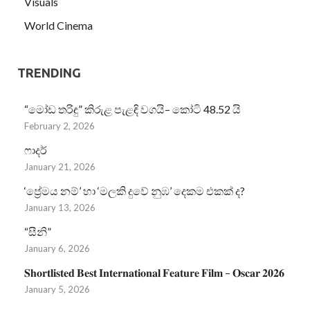
Visuals
World Cinema
TRENDING
“මෝඩ තරිඳු” කිරුළ පැළඳි වගයි– කෝටි 48.52 යි
February 2, 2026
ෆාදර්
January 21, 2026
‘ප්‍රේමය නම්’ හා ‘මලකි දුවේ නුඹ’ දෙකම එකක් ද?
January 13, 2026
“සීනි”
January 6, 2026
𝐒𝐡𝐨𝐫𝐭𝐥𝐢𝐬𝐭𝐞𝐝 𝐁𝐞𝐬𝐭 𝐈𝐧𝐭𝐞𝐫𝐧𝐚𝐭𝐢𝐨𝐧𝐚𝐥 𝐅𝐞𝐚𝐭𝐮𝐫𝐞 𝐅𝐢𝐥𝐦 – 𝐎𝐬𝐜𝐚𝐫 𝟐𝟎𝟐𝟔
January 5, 2026