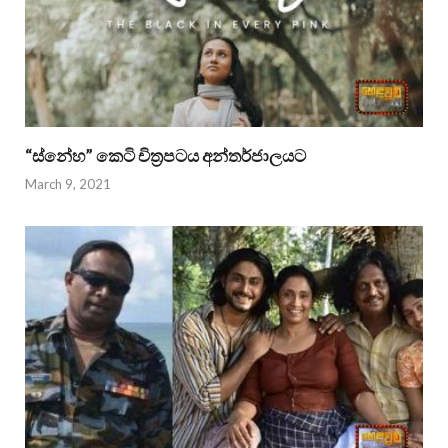
“ස්නේහ” කෙටි චිත්‍රපටය අන්තර්ජාලයට
March 9, 2021