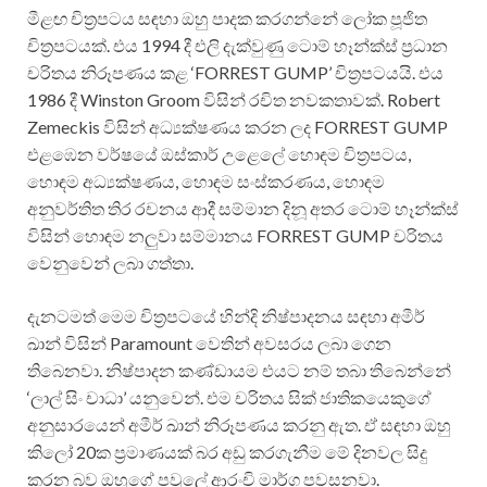
මීළඟ චිත්‍රපටය සඳහා ඔහු පාදක කරගන්නේ ලෝක පූජිත
චිත්‍රපටයක්. එය 1994 දී එලි දැක්වුණු ටොම් හෑන්ක්ස් ප්‍රධාන
චරිතය නිරූපණය කළ ‘FORREST GUMP’ චිත්‍රපටයයි. එය
1986 දී Winston Groom විසින් රචිත නවකතාවක්. Robert
Zemeckis විසින් අධ්‍යක්ෂණය කරන ලද FORREST GUMP
එළඹෙන වර්ෂයේ ඔස්කාර් උළෙලේ හොඳම චිත්‍රපටය,
හොඳම අධ්‍යක්ෂණය, හොඳම සංස්කරණය, හොඳම
අනුවර්තිත තිර රචනය ආදී සම්මාන දිනූ අතර ටොම් හෑන්ක්ස්
විසින් හොඳම නලුවා සම්මානය FORREST GUMP චරිතය
වෙනුවෙන් ලබා ගත්තා.
දැනටමත් මෙම චිත්‍රපටයේ හින්දි නිෂ්පාදනය සඳහා අමීර්
ඛාන් විසින් Paramount වෙතින් අවසරය ලබා ගෙන
තිබෙනවා. නිෂ්පාදන කණ්ඩායම එයට නම් තබා තිබෙන්නේ
‘ලාල් සිං චාධා’ යනුවෙන්. එම චරිතය සික් ජාතිකයෙකුගේ
අනුසාරයෙන් අමීර් ඛාන් නිරූපණය කරනු ඇත. ඒ සඳහා ඔහු
කිලෝ 20ක ප්‍රමාණයක් බර අඩු කරගැනීම මේ දිනවල සිදු
කරන බව ඔහුගේ පවුලේ ආරංචි මාර්ග පවසනවා.