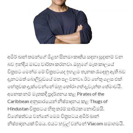
අමීර් ඛාන් තමන්ගේ මීළඟ සිනමා කෘතිය සඳහා සූදානම් වන
බව ඉන්දීය මාධ්‍ය වාර්තා කරනවා. ඔහුගේ මෑත කාලයේ
චිත්‍රපට මෙන්ම මේ චිත්‍රපටයද ඉහළම තැනක රැඳෙනු ඇති බව
දැනටමත් බොලිවුඩයේ මත පල වනවා. ඊට හේතු ලෙස එක්
හේතුවක දැක්වෙන්නේ ඔහු තෝරා ගත් දැවැන්ත තේමාවයි.
අනෙක නම් මෑතකදී ප්‍රදර්ශනය කළ Pirates of the
Caribbean අනුසාරයෙන් නිෂ්පාදනය කළ Thugs of
Hindustan චිත්‍රපටය හිතූ තරම් සාර්ථක නොවීමයි.
විශේෂත්වය වන්නේ මෙම චිත්‍රපටය අමීර් ඛාන්
නිෂ්පාදනයක් වීමය. එයට හවුල් වන්නේ Viacom සමාගමයි.