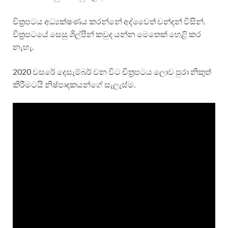
චිත්‍රපටය අධ්‍යක්ෂණය කරන්නේ අද්වෛත් චන්දන් විසින්.
චිත්‍රපටයේ සෙසු ශිල්පීන් කවුද යන්න මෙතෙක් හෙළි කර
නැහැ.
2020 වසරේ දෙසැම්බර් වන විට චිත්‍රපටය ලොව පුරා නිකුත්
කිරීමටයි නිෂ්පාදකයන්ගේ සැලැස්ම.