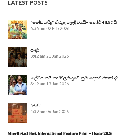
LATEST POSTS
“මෝඩ තරිඳු” කිරුළ පැළඳි වගයි– කෝටි 48.52 යි
6:36 am
02 Feb 2026
ෆාදර්
3:42 am
21 Jan 2026
‘ප්‍රේමය නම්’ හා ‘මලකි දුවේ නුඹ’ දෙකම එකක් ද?
3:19 am
13 Jan 2026
“සීනි”
4:39 am
06 Jan 2026
𝐒𝐡𝐨𝐫𝐭𝐥𝐢𝐬𝐭𝐞𝐝 𝐁𝐞𝐬𝐭 𝐈𝐧𝐭𝐞𝐫𝐧𝐚𝐭𝐢𝐨𝐧𝐚𝐥 𝐅𝐞𝐚𝐭𝐮𝐫𝐞 𝐅𝐢𝐥𝐦 – 𝐎𝐬𝐜𝐚𝐫 𝟐𝟎𝟐𝟔