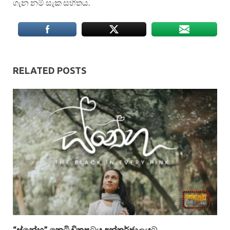
ගැන නම් සැක සහිතය.
RELATED POSTS
“ස්නේහ” කෙටි චිත්‍රපටය අන්තර්ජාලයට