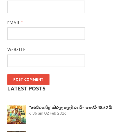
EMAIL
*
WEBSITE
LATEST POSTS
“මෝඩ තරිඳු” කිරුළ පැළඳි වගයි– කෝටි 48.52 යි
6:36 am
02 Feb 2026