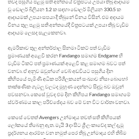
තවද පසුගිය පළමු සති අන්තයේ චිත්‍රපටය උපයා තිබූ ආදායම
වූ ඩොලර් බිලියන 1.2 ක සඳහා ඩොලර් මිලියන 330.5 ක
ආදායමක් උපයා සපයා දී තිබුනේ චීනය විසින්. එම අදායම
චීනය තුල පළමු සති අන්තයේදී චිත්‍රපටයක් උපයා තිබූ වැඩිම
ආදායම ලෙසද සැලකෙනවා.
ඇමරිකාව තුල අන්තර්ජාල සිනමා ටිකට් පත් වැඩිම
ප්‍රමාණයක් අළෙවි කරන Fandango සමාගම Endgame හි
වැඩිම ටිකට් පත් ප්‍රමාණයක් අළෙවි කළ සමාගම බවට පත්
වනවා. ඒ අනුව ඔවුන්ගේ වෙබ් අඩවියට පසුගිය දින
කිහිපයේ පැමිණි අධික පරිශීලකයන් සංඛ්‍යාව නිසා බොහෝ
තාක්ෂණික ගැටලු වලටද මුහුණ දෙන්නට සිදුවූ බව ඔවුන්
පවසනවා. කෙසේ වුවද එම දින කිහිපය Fandango සමාගමේ
ස්වර්ණමය කාල පරිච්ඡේදය බව මේ වන විට වාර්තා වනවා.
කෙසේ වෙතත් Avengers උන්මාදය තවත් සති කිහිපයක්
ලෝකයේ තිබෙනු ඇත. මැයි 3 දා සිට ශ්‍රී ලංකාවේද කල් දැමූ
ප්‍රදර්ශනය ආරම්භ වන නමුත් පෙර තිබූ උන්මාදය එහි තිබීම