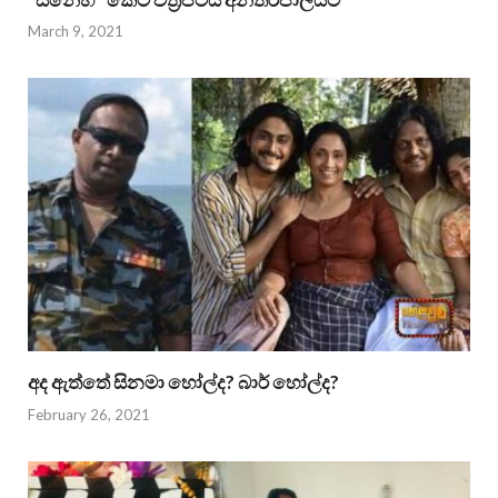
March 9, 2021
අද ඇත්තේ සිනමා හෝල්ද? බාර් හෝල්ද?
February 26, 2021