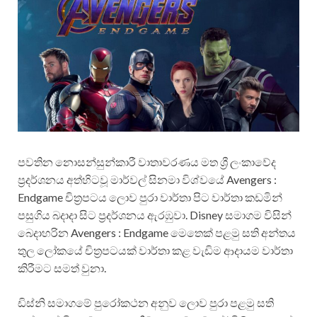
පවතින නොසන්සුන්කාරී වාතාවරණය මත ශ්‍රී ලංකාවේද
ප්‍රදර්ශනය අත්හිටවූ මාර්වල් සිනමා විශ්වයේ Avengers :
Endgame චිත්‍රපටය ලොව පුරා වාර්තා පිට වාර්තා කඩමින්
පසුගිය බදාදා සිට ප්‍රදර්ශනය ඇරඹුවා. Disney සමාගම විසින්
බෙදාහරින Avengers : Endgame මෙතෙක් පළමු සති අන්තය
තුල ලෝකයේ චිත්‍රපටයක් වාර්තා කළ වැඩිම ආදායම වාර්තා
කිරීමට සමත් වුනා.
ඩිස්නි සමාගමේ පුරෝකථන අනුව ලොව පුරා පළමු සති