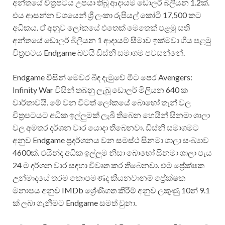
අන්තයේ චිත්‍රපටය උපයා තිබූ ආදායම ඩොලර් බිලියන 1.2ක්.
එය ආසන්න වශයෙන් ශ්‍රී ලංකා රුපියල් කෝටි 17,500 කට
අධිකය. ඒ අනුව ලෝකයේ එතෙක් මෙතෙක් පළමු සති
අන්තයේ ඩොලර් බිලියන 1 ආදායම් සීමාව ඉක්මවා ගිය පළමු
චිත්‍රපටය Endgame බවයි ඩිස්නි සමාගම පවසන්නේ.
Endgame විසින් මෙවර බිඳ දැමුවේ මීට පෙර Avengers:
Infinity War විසින් තබනු ලැබූ ඩොලර් මිලියන 640 ක
වාර්තාවයි. මේ වන විටත් ලෝකයේ බොහෝ තැන් වල
චිත්‍රපටයට අධික ඉල්ලුමක් ලැබී තිබෙන හෙයින් සිනමා ශාලා
වල අමතර දර්ශන වාර යොදා තිබෙනවා. ඩිස්නි සමාගමට
අනුව Endgame ප්‍රදර්ශනය වන සමස්ථ සිනමා ශාලා සංඛ්‍යාව
4600ක්. එයින්ද අධික ඉල්ලුම නිසා බොහෝ සිනමා ශාලා පැය
24 ම දර්ශන වාර සඳහා විවෘත කර තිබෙනවා. එම ප්‍රේක්ෂක
උන්මාදයේ තරම කොපමණද කියනවානම් ප්‍රේක්ෂක
මනාපය අනුව IMDb ශ්‍රේණිගත කිරීම් අනුව ලකුණු 10න් 9.1
ක් ලබා ගැනීමට Endgame සමත් වුනා.