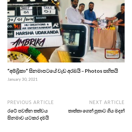
“අම්බ්‍රිකා” සිනමාපටයේ වැඩ අරඹයි – Photos සහිතයි
January 30, 2021
PREVIOUS ARTICLE
NEXT ARTICLE
රටේ පවතින තත්වය
තාත්තා ගෙන් පුතාට ගිය මදන්
සිනමාව යටකර දමයි