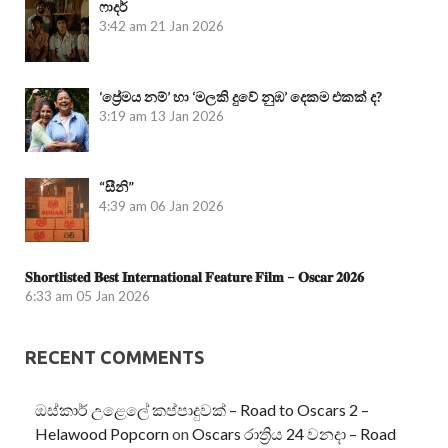
ෆාදර්
3:42 am
21 Jan 2026
‘ප්‍රේමය නම්’ හා ‘මලකි දුවේ නුඹ’ දෙකම එකක් ද?
3:19 am
13 Jan 2026
“සීනි”
4:39 am
06 Jan 2026
𝐒𝐡𝐨𝐫𝐭𝐥𝐢𝐬𝐭𝐞𝐝 𝐁𝐞𝐬𝐭 𝐈𝐧𝐭𝐞𝐫𝐧𝐚𝐭𝐢𝐨𝐧𝐚𝐥 𝐅𝐞𝐚𝐭𝐮𝐫𝐞 𝐅𝐢𝐥𝐦 – 𝐎𝐬𝐜𝐚𝐫 𝟐𝟎𝟐𝟔
6:33 am
05 Jan 2026
RECENT COMMENTS
ඔස්කාර් උළෙලේ කප්පාදුවක් – Road to Oscars 2 –
Helawood Popcorn
on
Oscars රාත්‍රිය 24 වනදා – Road