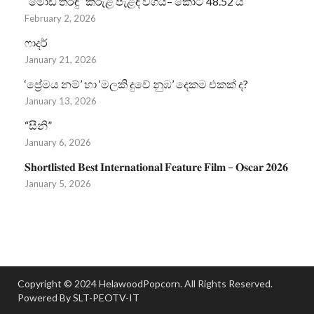
“මෝඩ තරිඳු” කිරුළ පැළඳි වගයි– කෝටි 48.52 යි
February 2, 2026
ෆාදර්
January 21, 2026
‘ප්‍රේමය නම්’ හා ‘මලකි දුවේ නුඹ’ දෙකම එකක් ද?
January 13, 2026
“සීනි”
January 6, 2026
𝐒𝐡𝐨𝐫𝐭𝐥𝐢𝐬𝐭𝐞𝐝 𝐁𝐞𝐬𝐭 𝐈𝐧𝐭𝐞𝐫𝐧𝐚𝐭𝐢𝐨𝐧𝐚𝐥 𝐅𝐞𝐚𝐭𝐮𝐫𝐞 𝐅𝐢𝐥𝐦 – 𝐎𝐬𝐜𝐚𝐫 𝟐𝟎𝟐𝟔
January 5, 2026
Copyright © 2024 HelawoodPopcorn. All Rights Reserved.
Powered By SLT-PEOTV-IT