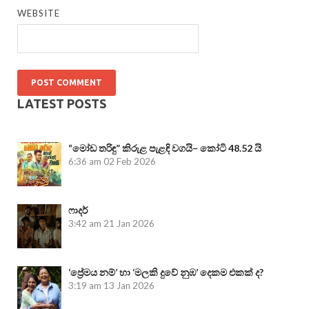
WEBSITE
LATEST POSTS
“මෝඩ තරිඳු” කිරුළ පැළඳි වගයි– කෝටි 48.52 යි
6:36 am
02 Feb 2026
ෆාදර්
3:42 am
21 Jan 2026
‘ප්‍රේමය නම්’ හා ‘මලකි දුවේ නුඹ’ දෙකම එකක් ද?
3:19 am
13 Jan 2026