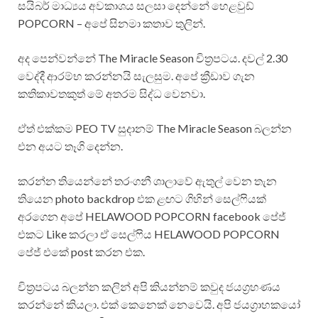
සයිබර් මාධ්‍යය අවකාශය සලසා දෙන්නේ හෙළවුඩ්
POPCORN – අපේ සිනමා කතාව තුලින්.
අද පෙන්වන්නේ The Miracle Season චිත්‍රපටය. දවල් 2.30
වෙද්දී ආරම්භ කරන්නයි සැලසුම. අපේ ක්‍රීඩාව ගැන
කතිකාවතකුත් මේ අතරම සිද්ධ වෙනවා.
ඒත් එක්කම PEO TV සුදානම් The Miracle Season බලන්න
එන අයට තෑගි දෙන්න.
කරන්න තියෙන්නේ තරංගනී ශාලාවේ ඇතුල් වෙන තැන
තියෙන photo backdrop එක ළඟට ගිහින් සෙල්ෆියක්
අරගෙන අපේ HELAWOOD POPCORN facebook පේජ්
එකට Like කරලා ඒ සෙල්ෆිය HELAWOOD POPCORN
පේජ් එකේ post කරන එක.
චිත්‍රපටය බලන්න කලින් අපි කියන්නම් කවුද ජයග්‍රහණය
කරන්නේ කියලා. එක් කෙනෙක් නෙවෙයි. අපි ජයග්‍රාහකයෝ