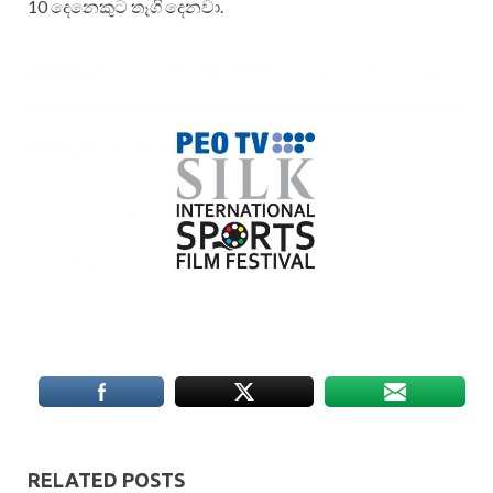
10 දෙනෙකුට තෑගි දෙනවා.
RELATED POSTS