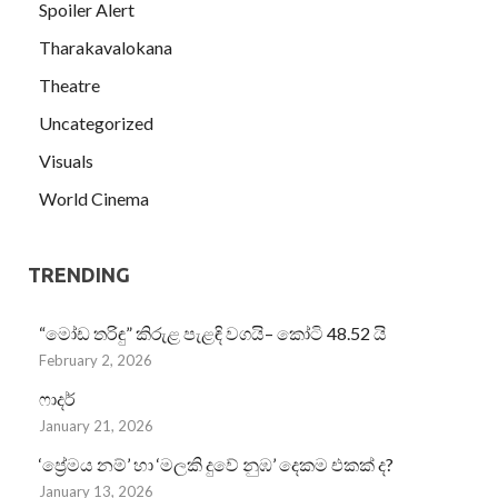
Spoiler Alert
Tharakavalokana
Theatre
Uncategorized
Visuals
World Cinema
TRENDING
“මෝඩ තරිඳු” කිරුළ පැළඳි වගයි– කෝටි 48.52 යි
February 2, 2026
ෆාදර්
January 21, 2026
‘ප්‍රේමය නම්’ හා ‘මලකි දුවේ නුඹ’ දෙකම එකක් ද?
January 13, 2026