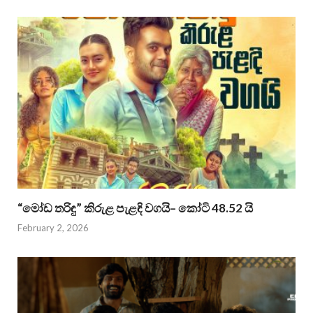
“මෝඩ තරිඳු” කිරුළ පැළඳි වගයි– කෝටි 48.52 යි
February 2, 2026