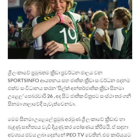
ශ්‍රී ලංකාවේ ප්‍රමුඛතම ක්‍රීඩා ප්‍රවර්ධන ජාලය වන
SPORTSINFO ආයතනය සහ ජාතික ක්‍රීඩා සංවර්ධන පදනම
එක්ව සංවිධානය කරන ‘සිල්ක් අන්තර්ජාතික ක්‍රීඩා සිනමා
උළෙල’ පෙබරවාරි 26 , අද සිට ජාතික චිත්‍රපට සංස්ථා තරංගනී
සිනමා ශාලාවේදී පැවැත්වෙනවා.
මෙම සිනමා උළෙලේ ප්‍රමුඛ අරමුණ ශ්‍රී ලංකාවේ ක්‍රීඩාව හා
බැඳුණු සාහිත්‍යය වැඩි දියුණු කර පෝෂණය කිරීමයි. ඒ සඳහා
අවශ්‍යය ජවය ලබා දෙන්නේ PEO TV වෙතින්. එම කාර්යයට