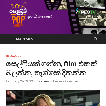
MAIN MENU
HELAWOOD
සෙල්ෆියක් ගන්න, film එකක්
බලන්න, තෑග්ගක් දිනන්න
February 26, 2019
-
by
admin
-
Leave a Comment