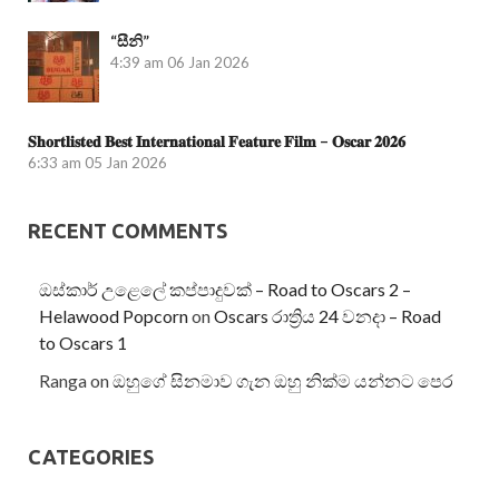
“සීනි”
4:39 am
06 Jan 2026
𝐒𝐡𝐨𝐫𝐭𝐥𝐢𝐬𝐭𝐞𝐝 𝐁𝐞𝐬𝐭 𝐈𝐧𝐭𝐞𝐫𝐧𝐚𝐭𝐢𝐨𝐧𝐚𝐥 𝐅𝐞𝐚𝐭𝐮𝐫𝐞 𝐅𝐢𝐥𝐦 – 𝐎𝐬𝐜𝐚𝐫 𝟐𝟎𝟐𝟔
6:33 am
05 Jan 2026
RECENT COMMENTS
ඔස්කාර් උළෙලේ කප්පාදුවක් – Road to Oscars 2 –
Helawood Popcorn
on
Oscars රාත්‍රිය 24 වනදා – Road
to Oscars 1
Ranga
on
ඔහුගේ සිනමාව ගැන ඔහු නික්ම යන්නට පෙර
CATEGORIES