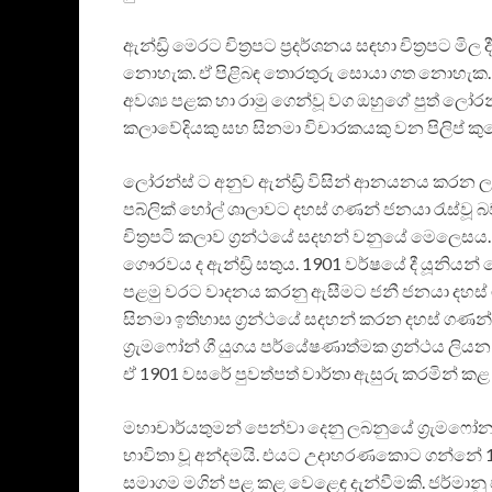
ඇන්ඩ්‍රි මෙරට චිත්‍රපට ප්‍රදර්ශනය සඳහා චිත්‍රපට 
නොහැක. ඒ පිළිබඳ තොරතුරු සොයා ගත නොහැක. ඒ
අවශ්‍ය පළක හා රාමු ගෙන්වූ වග ඔහුගේ පුත් ලෝරන
කලාවේදියකු සහ සිනමා විචාරකයකු වන පිලිප් 
ලෝරන්ස් ට අනුව ඇන්ඩ්‍රි විසින් ආනයනය කරන ල
පබ්ලික් හෝල් ශාලාවට දහස් ගණන් ජනයා රැස්වූ බ
චිත්‍රපටි කලාව ග්‍රන්ථයේ සදහන් වනුයේ මෙලෙසය.
ගෞරවය ද ඇන්ඩ්‍රි සතුය. 1901 වර්ෂයේ දී යූනියන්
පළමු වරට වාදනය කරනු ඇසීමට ජනී ජනයා දහස් ග
සිනමා ඉතිහාස ග්‍රන්ථයේ සදහන් කරන දහස් ගණන් 
ග්‍රැමෆෝන් ගී යුගය පර්යේෂණාත්මක ග්‍රන්ථය ලියන 
ඒ 1901 වසරේ පුවත්පත් වාර්තා ඇසුරු කරමින් ක
මහාචාර්යතුමන් පෙන්වා දෙනු ලබනුයේ ග්‍රැමෆෝ
භාවිතා වූ අන්දමයි. එයට උදාහරණකොට ගන්නේ 
සමාගම මගින් පළ කළ වෙළෙඳ දැන්වීමකි. ජර්මානු ජ