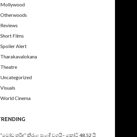
Mollywood
Otherwoods
Reviews
Short Films
Spoiler Alert
Tharakavalokana
Theatre
Uncategorized
Visuals
World Cinema
TRENDING
“මෝඩ තරිඳු” කිරුළ පැළඳි වගයි– කෝටි 48.52 යි