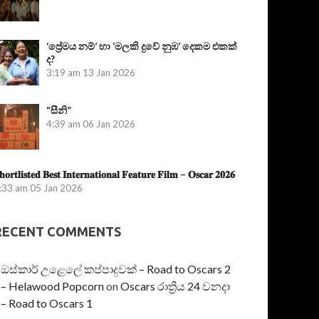
‘ප්‍රේමය නම්’ හා ‘මලකි දුවේ නුඹ’ දෙකම එකක්
ද?
3:19 am
13 Jan 2026
“සීනි”
4:39 am
06 Jan 2026
𝐡𝐨𝐫𝐭𝐥𝐢𝐬𝐭𝐞𝐝 𝐁𝐞𝐬𝐭 𝐈𝐧𝐭𝐞𝐫𝐧𝐚𝐭𝐢𝐨𝐧𝐚𝐥 𝐅𝐞𝐚𝐭𝐮𝐫𝐞 𝐅𝐢𝐥𝐦 – 𝐎𝐬𝐜𝐚𝐫 𝟐𝟎𝟐𝟔
:33 am
05 Jan 2026
RECENT COMMENTS
ඔස්කාර් උළෙලේ කප්පාදුවක් – Road to Oscars 2
– Helawood Popcorn
on
Oscars රාත්‍රිය 24 වනදා
– Road to Oscars 1