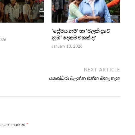
‘ප්‍රේමය නම්’ හා ‘මලකි දුවේ
නුඹ’ දෙකම එකක් ද?
2026
January 13, 2026
NEXT ARTICLE
යශෝධරා බලන්න එන්න ඕනෑ තැන
lds are marked
*