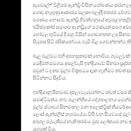
ඇඩොල්ෆ් විලියම් ඇන්ඩ්‍රි විසින් රෝපණය කරන 
ගොඩ නැඟුණු ආකාරය සලකා බලද්දී එතරම් වේගවත්
මරණය නොවේ. ඇන්ඩ්‍රි ජීවත්වනුයේ අවුරුදු හතළි
බයිස්කෝප් සමාගම ඇන්ඩ්‍රිගේ මරණයත් සමග අව
හෝටල භූමියේ දී ඔහු විසින් ගොඩනඟන ලද සිනමා ශ
පිටුපස සිටි රසිකයන්ටය. වැඩි මිළ ගෙවන්නන්ට ති
බැලූ බැල්මට එහි අපහසුතාවක් නොවීය. ගැටලුවක් ඇ
යෙදීමත් සමගය. අසල්වැසි ඉන්දියාවේ සිනමා ප්‍ර
ඔවුන් ට ද තම මුල්ම චිත්‍රපටය දැක ගැනීමට තවත්
සිටින්නට සිදුවිය.
ඉන්දියානු සිනමාව දළුලා වැඩෙන්නට තවත් වසර 
සමෘද්ධිමත්ය. නව පැලන්තියේ දේශපාලනය මෙන්ම 
මුල්ම ස්ථාවර සිනමාහල වන ඉලෙක්ට්‍රික් තියටර් ආ
ලොස් ඇන්ජලීස් නගරයේය. විසි වන සියවසේ මුල්
අරගල පැවැතියේ නැති තරම්ය. මුළු ලෝකයම නව අධි
යුගයක් විය.