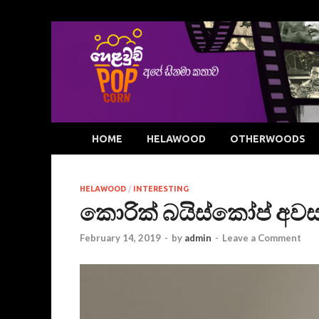
HOME
HELAWOOD
OTHERWOODS
HELAWOOD
/
INTERESTING
කොරික් බයිස්කෝප් අව
February 14, 2019
-
by
admin
-
Leave a Comment