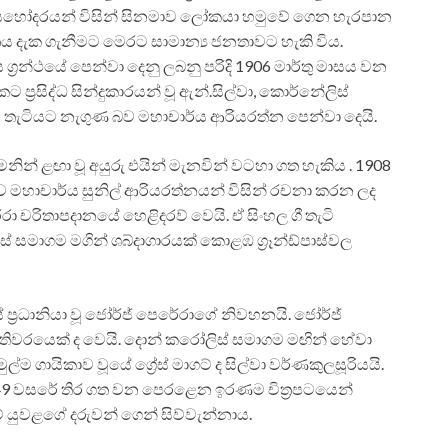
ර් සහෝදරයන් විසින් සිනමාව ලෝකයා හමුවේ ගෙන හැරපාන
ය දැක ගැනීමට මෙරට සාමාන්‍ය ජනතාවට හැකි විය.
 ග්‍රන්ථයේ පෙන්වා දෙනු ලබනු පරිදි 1906 මාර්තු මාසය වන
ට ප්‍රසිද්ධ සින්දුකාරයන් වූ ඇන්.සිල්වා, කොර්නේලිස්
ස තැටියට නැගුණ බව මහාචාර්ය ආරියරත්න පෙන්වා දෙයි.
ින් ළඟා වූ අයුරු එයින් මැනවින් වටහා ගත හැකිය . 1908
ූ බව මහාචාර්ය සුනිල් ආරියරත්නයන් විසින් රචනා කරන ලද
ා චරිතාපදානයේ හෙළිදරව් වෙයි. ඒ සිංහල ගී තැටි
සමාගම මගින් ශබ්දාගාරයක් කොළඹ ග්‍රෑන්ඩ්පාස්වල
්‍රධානියා වූ ජෝර්ජ් පෙරේරාගේ නිවහනයි. ජෝර්ජ්
ිවරයෙක් ද වෙයි. දොන් කරෝලිස් සමාගම මඟින් හේවා
ම ගායිකාව වූයේ ග්‍රේස් මාගට් ද සිල්වා වර්ණකුලසූරියයි.
ස 1949 වසරේ තිර ගත වන පෙරළෙන ඉරණම චිත්‍රපටයෙන්
‍රට් යුවළගේ දරුවන් ගෙන් සිව්වැන්නාය.