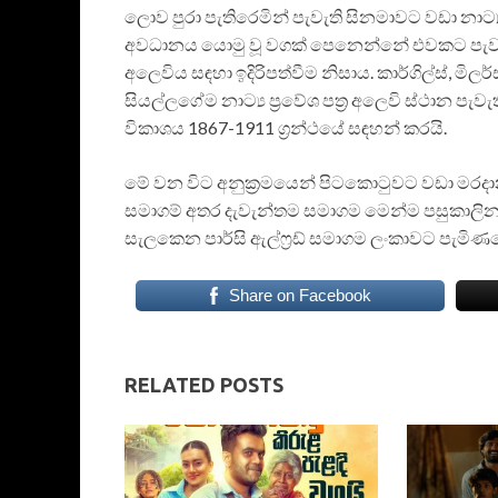
ලොව පුරා පැතිරෙමින් පැවැති සිනමාවට වඩා නාට්
අවධානය යොමු වූ වගක් පෙනෙන්නේ එවකට පැවැති ඉ
අලෙවිය සඳහා ඉදිරිපත්වීම නිසාය. කාර්ගිල්ස්, මිලර්ස
සියල්ලගේම නාට්‍ය ප්‍රවේශ පත්‍ර අලෙවි ස්ථාන පැව
විකාශය 1867-1911 ග්‍රන්ථයේ සඳහන් කරයි.
මේ වන විට අනුක්‍රමයෙන් පිටකොටුවට වඩා මරදාන 
සමාගම් අතර දැවැන්තම සමාගම මෙන්ම පසුකාලින
සැලකෙන පාර්සි ඇල්ෆ්‍රඩ් සමාගම ලංකාවට පැමිණ
Share on Facebook
RELATED POSTS