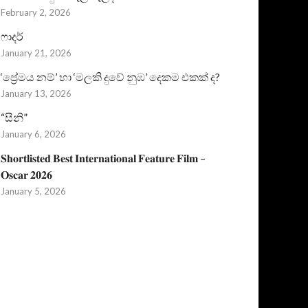
February 2, 2026
ෆාදර්
January 21, 2026
‘ප්‍රේමය නම්’ හා ‘මලකි දුවේ නුඹ’ දෙකම එකක් ද?
January 13, 2026
“සීනි”
January 6, 2026
𝐒𝐡𝐨𝐫𝐭𝐥𝐢𝐬𝐭𝐞𝐝 𝐁𝐞𝐬𝐭 𝐈𝐧𝐭𝐞𝐫𝐧𝐚𝐭𝐢𝐨𝐧𝐚𝐥 𝐅𝐞𝐚𝐭𝐮𝐫𝐞 𝐅𝐢𝐥𝐦 –
𝐎𝐬𝐜𝐚𝐫 𝟐𝟎𝟐𝟔
January 5, 2026