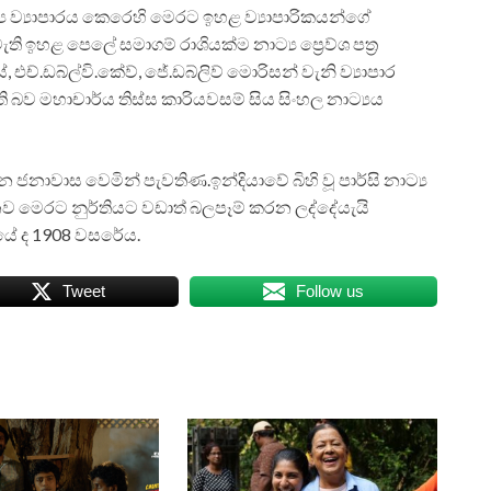
‍ය ව්‍යාපාරය කෙරෙහි මෙරට ඉහළ ව්‍යාපාරිකයන්ගේ
හළ පෙලේ සමාගම් රාශියක්ම නාට්‍ය ප්‍රෙව්ශ පත්‍ර
්, එච්.ඩබ්ල්වි.කේව්, ජේ.ඩබ්ලිව් මොරිසන් වැනි ව්‍යාපාර
ැති බව මහාචාර්ය තිස්ස කාරියවසම් සිය සිංහල නාට්‍යය
ජනාවාස වෙමින් පැවතිණ.ඉන්දියාවේ බිහි වූ පාර්සි නාට්‍ය
ව මෙරට නුර්තියට වඩාත් බලපෑම් කරන ලද්දේයැයි
යේ ද 1908 වසරේය.
Tweet
Follow us