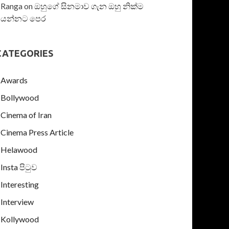
Ranga
on
ඔහුගේ සිනමාව ගැන ඔහු නික්ම
යන්නට පෙර
CATEGORIES
Awards
Bollywood
Cinema of Iran
Cinema Press Article
Helawood
Insta පිටුව
Interesting
Interview
Kollywood