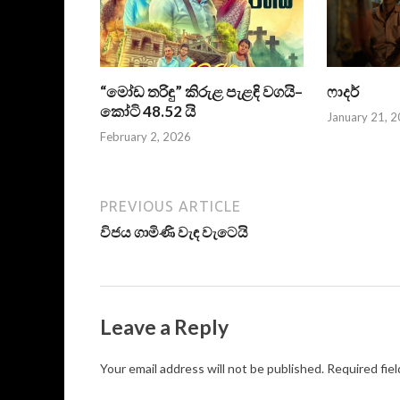
“මෝඩ තරිඳු” කිරුළ පැළඳි වගයි–
ෆාදර්
කෝටි 48.52 යි
January 21, 
February 2, 2026
PREVIOUS ARTICLE
විජය ගාමිණි වැඳ වැටෙයි
Leave a Reply
Your email address will not be published.
Required fie