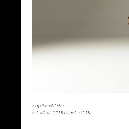
අරුණ ගුණරත්න
සරසවිය – 2019 පෙබරවාරි 19