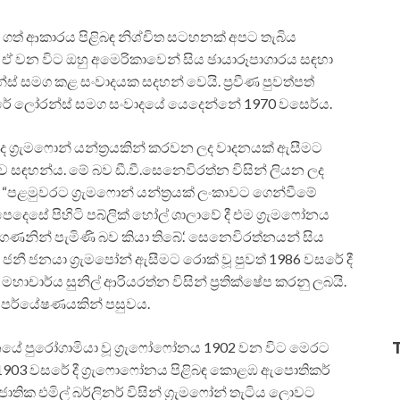
මිල දී ගත් ආකාරය පිළිබඳ නිශ්චිත සටහනක් අපට තැබිය
 වන විට ඔහු අමෙරිකාවෙන් සිය ඡායාරූපාගාරය සඳහා
්ස් සමග කළ සංවාදයක සදහන් වෙයි. ප්‍රවීණ පුවත්පත්
කුරේ ලෝරන්ස් සමග සංවාදයේ යෙදෙන්නේ 1970 වසෙර්ය.
ද ග්‍රැමෆොන් යන්ත්‍රයකින් කරවන ලද වාදනයක් ඇසීමට
ව සඳහන්ය. මේ බව ඩී.වී.සෙනෙවිරත්න විසින් ලියන ලද
 “පළමුවරට ග්‍රැමෆොන් යන්ත්‍රයක් ලංකාවට ගෙන්වීමේ
 පෙදෙසේ පිහිටි පබ්ලික් හෝල් ශාලාවේ දී එම ග්‍රැමෆෝනය
ණනින් පැමිණි බව කියා තිබේ.‘ සෙනෙවිරත්නයන් සිය
ජනී ජනයා ග්‍රැමපෝන් ඇසීමට රොක් වූ පුවත් 1986 වසරේ දී
මහාචාර්ය සුනිල් ආරියරත්න විසින් ප්‍රතික්ෂේප කරනු ලබයි.
ළ පර්යේෂණයකින් පසුවය.
නයේ පුරෝගාමියා වූ ග්‍රැෆෝෆෝනය 1902 වන විට මෙරට
1903 වසරේ දී ග්‍රැෆොෆෝනය පිළිබඳ කොළඹ ඇපොතිකර්
ාතික එමිල් බර්ලිනර් විසින් ග්‍රැමෆෝන් තැටිය ලොවට