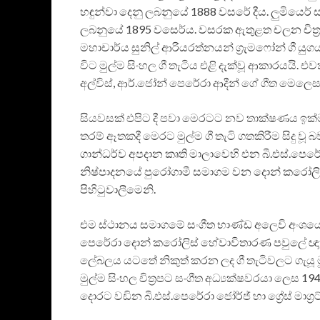
හඳුන්වා දෙනු ලබනුයේ 1888 වසරේ දීය. ලුමියෙ
ලබනුයේ 1895 වසෙර්ය. වසරක ඇතුළත චලන චිත්‍ර
මහාචාර්ය සුනිල් ආරියරත්නයන් ග්‍රැමෆෝන් ගී යුගය
විට මුල්ම සිංහල ගී තැටිය එළි දැක්වූ ආකාරයයි. එවක
අල්විස්, ආර්.ජෝන් පෙරේරා ආදීන් ගේ ගීත මෙලෙ
සියවසක් එපිට දී පවා මෙරටට නව තාක්ෂණය ඉක්මන
තරම් ඈතකදී මෙරට මුල්ම ගී තැටි ගතකිරීම සිදු ව
ගාන්ධර්ව අපදාන කෘති මාලාවෙහි එන බී.එස්.පෙරේර
නිෂ්පාදනයේ පුරෝගාමී සමාගම වන දොන් කරෝලිස් 
පිහිටුවාලීමෙනි.
එම ස්ථානය සමාගමේ සංගීත භාණ්ඩ අලෙවි අංශයේ ප
පෙරේරා දොන් කරෝලිස් හේවාවිතාරණ පවුලේ ඥාත
ලේබලය යටතේ නිකුත් කරන ලද ගී තැටිවලට ගැයූ මුල්
මුල්ම සිංහල චිත්‍රපට සංගීත අධ්‍යක්ෂවරයා ලෙ
දොරට වඩින බී.එස්.පෙරේරා ජෝර්ජ් හා ග්‍රේස් මාග්