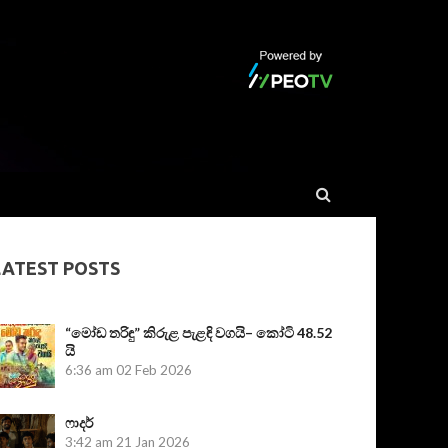
LATEST POSTS
“මෝඩ තරිඳු” කිරුළ පැළඳි වගයි– කෝටි 48.52
යි
6:36 am
02 Feb 2026
ෆාදර්
3:42 am
21 Jan 2026