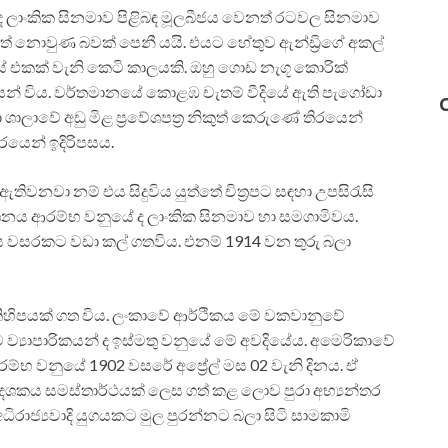
ලද ලාංකික සිනමාව පිළිබඳ මූලබීජය වෙනත් රටවල සිනමාව
 නොවුණ බවක් පෙනී යයි. එයට හේතුව ඇන්ඩ්‍රිගේ අකල්
ස් එකක් වැනි කෙටි කාලයකි. ඔහු ගොඩ නැගූ කොරික්
සන් විය. වර්තමානයේ කොළඹ චැතම් වීදියේ ඇති පැගෝඩා
ාලාවේ අඩු මිළ ප්‍රවේශපත්‍ර නිකුත් කෙරුණේ තිරයෙන්
රයෙන් ඉදිරිපසය.
තිවනවා නම් එය සිදුවිය යුත්තේ චිත්‍රපට සඳහා උපසිරැසි
දර්ශනය ආරම්භ වනුයේ ද ලාංකික සිනමාව හා සමගාමිවය.
 දස වසරකට වඩා කල් ගතවිය. එනම් 1914 වන තුරු බලා
කිහිපයක් ගත විය. ලංකාවේ ආර්ථිකය මේ වකවානුවේ
ව්‍යාපාරිකයන් ද ඉස්මතු වනුයේ මේ අවදියේය. අමෙරිකාවේ
රම්භ වනුයේ 1902 වසරේ අප්‍රේල් මස 02 වැනි දිනය. ඒ
 දශකය සමස්තාර්ථයක් ලෙස ගත් කළ ලොව පුරා අභ්‍යන්තර
රාජ්‍යවාදි යුගයකට මුල පුරන්නට බලා සිටි සාමකාමි