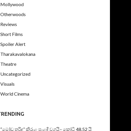
Mollywood
Otherwoods
Reviews
Short Films
Spoiler Alert
Tharakavalokana
Theatre
Uncategorized
Visuals
World Cinema
TRENDING
“මෝඩ තරිඳු” කිරුළ පැළඳි වගයි– කෝටි 48.52 යි