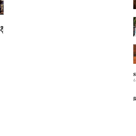
ී
𝐒
6