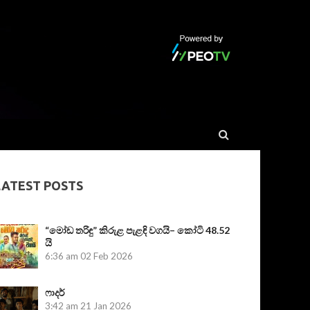
LATEST POSTS
“මෝඩ තරිඳු” කිරුළ පැළඳි වගයි– කෝටි 48.52
යි
6:36 am
02 Feb 2026
ෆාදර්
3:42 am
21 Jan 2026