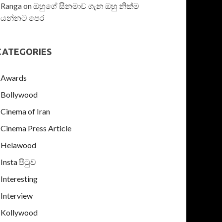
Ranga
on
ඔහුගේ සිනමාව ගැන ඔහු නික්ම
යන්නට පෙර
CATEGORIES
Awards
Bollywood
Cinema of Iran
Cinema Press Article
Helawood
Insta පිටුව
Interesting
Interview
Kollywood