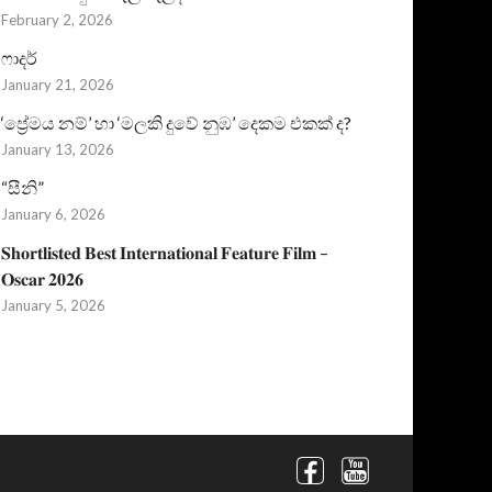
February 2, 2026
ෆාදර්
January 21, 2026
‘ප්‍රේමය නම්’ හා ‘මලකි දුවේ නුඹ’ දෙකම එකක් ද?
January 13, 2026
“සීනි”
January 6, 2026
𝐒𝐡𝐨𝐫𝐭𝐥𝐢𝐬𝐭𝐞𝐝 𝐁𝐞𝐬𝐭 𝐈𝐧𝐭𝐞𝐫𝐧𝐚𝐭𝐢𝐨𝐧𝐚𝐥 𝐅𝐞𝐚𝐭𝐮𝐫𝐞 𝐅𝐢𝐥𝐦 –
𝐎𝐬𝐜𝐚𝐫 𝟐𝟎𝟐𝟔
January 5, 2026