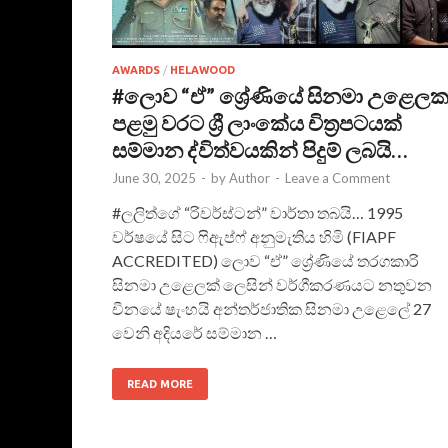
AWARDS
/
HELAWOOD
#ලොව “ඒ” ශ්‍රේණියේ සිනමා උළෙලකද
පළමු වරට ශ්‍රී ලාංකේය චිත්‍රපටයක්
සම්මාන ද්විත්වයකින් පිදුම් ලබයි…
June 30, 2025
-
by
Author
-
Leave a Comment
#ලලිත්ගේ “රිවර්ස්ටන්” වාර්තා තබයි… 1995
වර්ෂයේ සිට ෆිඇප්ෆ් අනුමැතිය හිමි (FIAPF
ACCREDITED) ලොව “ඒ” ශ්‍රේණියේ තරගකාරි
සිනමා උළෙලක් ලෙසින් වර්ගීකරණයට නතුවන
චීනයේ ෂැංහයි අන්තර්ජාතික සිනමා උළෙලේ 27
වෙනි අදියරේ සම්මාන …
READ MORE