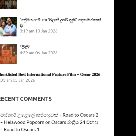
‘ප්‍රේමය නම්’ හා ‘මලකි දුවේ නුඹ’ දෙකම එකක්
ද?
3:19 am
13 Jan 2026
“සීනි”
4:39 am
06 Jan 2026
𝐡𝐨𝐫𝐭𝐥𝐢𝐬𝐭𝐞𝐝 𝐁𝐞𝐬𝐭 𝐈𝐧𝐭𝐞𝐫𝐧𝐚𝐭𝐢𝐨𝐧𝐚𝐥 𝐅𝐞𝐚𝐭𝐮𝐫𝐞 𝐅𝐢𝐥𝐦 – 𝐎𝐬𝐜𝐚𝐫 𝟐𝟎𝟐𝟔
:33 am
05 Jan 2026
RECENT COMMENTS
ඔස්කාර් උළෙලේ කප්පාදුවක් – Road to Oscars 2
– Helawood Popcorn
on
Oscars රාත්‍රිය 24 වනදා
– Road to Oscars 1