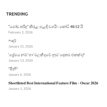
TRENDING
“මෝඩ තරිඳු” කිරුළ පැළඳි වගයි– කෝටි 48.52 යි
February 2, 2026
ෆාදර්
January 21, 2026
‘ප්‍රේමය නම්’ හා ‘මලකි දුවේ නුඹ’ දෙකම එකක් ද?
January 13, 2026
“සීනි”
January 6, 2026
𝐒𝐡𝐨𝐫𝐭𝐥𝐢𝐬𝐭𝐞𝐝 𝐁𝐞𝐬𝐭 𝐈𝐧𝐭𝐞𝐫𝐧𝐚𝐭𝐢𝐨𝐧𝐚𝐥 𝐅𝐞𝐚𝐭𝐮𝐫𝐞 𝐅𝐢𝐥𝐦 – 𝐎𝐬𝐜𝐚𝐫 𝟐𝟎𝟐𝟔
January 5, 2026