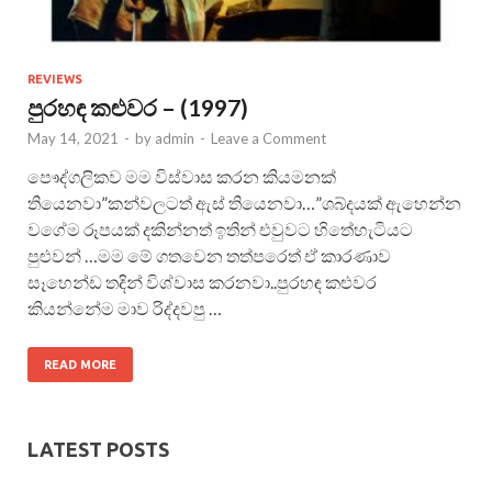
REVIEWS
පුරහඳ කළුවර – (1997)
May 14, 2021
-
by
admin
-
Leave a Comment
පෞද්ගලිකව මම විස්වාස කරන කියමනක්
තියෙනවා”කන්වලටත් ඇස් තියෙනවා…”ශබ්දයක් ඇහෙන්න
වගේම රූපයක් දකින්නත් ඉතින් එවුවට හිතේහැටියට
පුළුවන් …මම මේ ⁣ගතවෙන තත්පරෙත් ඒ කාරණාව
සෑහෙන්ඩ තදින් විශ්වාස කරනවා..පුරහඳ කළුවර
කියන්නේම මාව රිද්දවපු …
READ MORE
LATEST POSTS