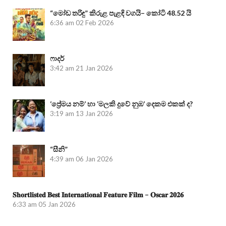
“මෝඩ තරිඳු” කිරුළ පැළඳි වගයි– කෝටි 48.52 යි
6:36 am
02 Feb 2026
ෆාදර්
3:42 am
21 Jan 2026
‘ප්‍රේමය නම්’ හා ‘මලකි දුවේ නුඹ’ දෙකම එකක් ද?
3:19 am
13 Jan 2026
“සීනි”
4:39 am
06 Jan 2026
𝐒𝐡𝐨𝐫𝐭𝐥𝐢𝐬𝐭𝐞𝐝 𝐁𝐞𝐬𝐭 𝐈𝐧𝐭𝐞𝐫𝐧𝐚𝐭𝐢𝐨𝐧𝐚𝐥 𝐅𝐞𝐚𝐭𝐮𝐫𝐞 𝐅𝐢𝐥𝐦 – 𝐎𝐬𝐜𝐚𝐫 𝟐𝟎𝟐𝟔
6:33 am
05 Jan 2026