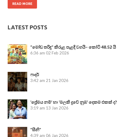
READ MORE
LATEST POSTS
“මෝඩ තරිඳු” කිරුළ පැළඳි වගයි– කෝටි 48.52 යි
6:36 am
02 Feb 2026
ෆාදර්
3:42 am
21 Jan 2026
‘ප්‍රේමය නම්’ හා ‘මලකි දුවේ නුඹ’ දෙකම එකක් ද?
3:19 am
13 Jan 2026
“සීනි”
4:39 am
06 Jan 2026