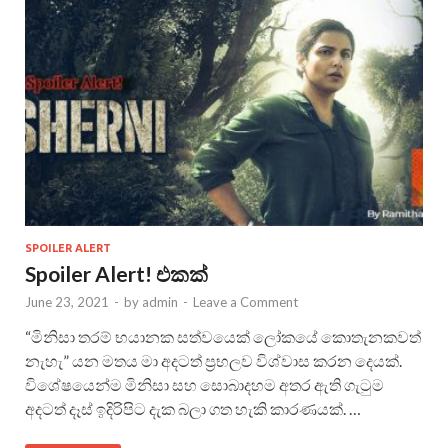
SPOILER ALERT
Spoiler Alert! එකක්
June 23, 2021
-
by
admin
-
Leave a Comment
“මිනිසා තරම් භයානක සත්වයෙක් ලෝකයේ කොතැනකවත්
නැහැ” යන මතය මා අදටත් ප්‍රභලව විශ්වාස කරන දෙයක්.
විශේෂයෙන්ම මිනිසා සහ සොබාදහම අතර ඇති ගැටුම
අදටත් දෑස් ඉදිරිපිට දැක බලා ගත හැකි කාරණයක්. …