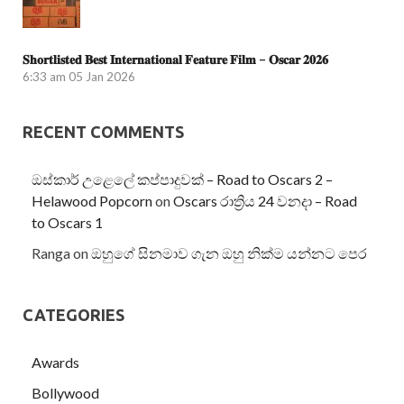
𝐒𝐡𝐨𝐫𝐭𝐥𝐢𝐬𝐭𝐞𝐝 𝐁𝐞𝐬𝐭 𝐈𝐧𝐭𝐞𝐫𝐧𝐚𝐭𝐢𝐨𝐧𝐚𝐥 𝐅𝐞𝐚𝐭𝐮𝐫𝐞 𝐅𝐢𝐥𝐦 – 𝐎𝐬𝐜𝐚𝐫 𝟐𝟎𝟐𝟔
6:33 am
05 Jan 2026
RECENT COMMENTS
ඔස්කාර් උළෙලේ කප්පාදුවක් – Road to Oscars 2 –
Helawood Popcorn
on
Oscars රාත්‍රිය 24 වනදා – Road
to Oscars 1
Ranga
on
ඔහුගේ සිනමාව ගැන ඔහු නික්ම යන්නට පෙර
CATEGORIES
Awards
Bollywood