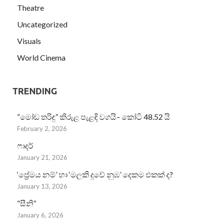
Theatre
Uncategorized
Visuals
World Cinema
TRENDING
“මෝඩ තරිඳු” කිරුළ පැළඳි වගයි– කෝටි 48.52 යි
February 2, 2026
ෆාදර්
January 21, 2026
‘ප්‍රේමය නම්’ හා ‘මලකි දුවේ නුඹ’ දෙකම එකක් ද?
January 13, 2026
“සීනි”
January 6, 2026