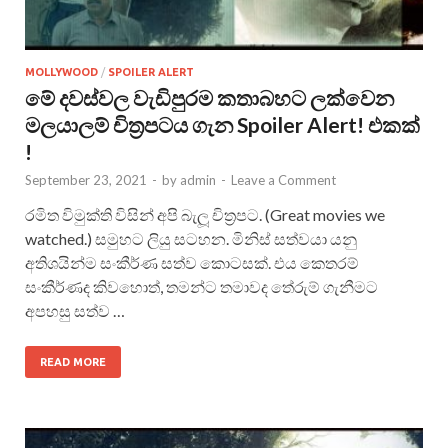
MOLLYWOOD
/
SPOILER ALERT
මේ දවස්වල වැඩිපුරම කතාබහට ලක්වෙන
මලයාලම් චිත්‍රපටය ගැන Spoiler Alert! එකක්
!
September 23, 2021
-
by
admin
-
Leave a Comment
රමිත විමුක්ති විසින් අපි බැලූ චිත්‍රපට. (Great movies we
watched.) සමුහට ලියු සටහන. මිනිස් සත්වයා යනු
අතිශයින්ම සංකීර්ණ සත්ව කොටසක්. එය කෙතරම්
සංකීර්ණද කිවහොත්, තමන්ට තමාවද තේරුම් ගැනීමට
අපහසු සත්ව …
READ MORE