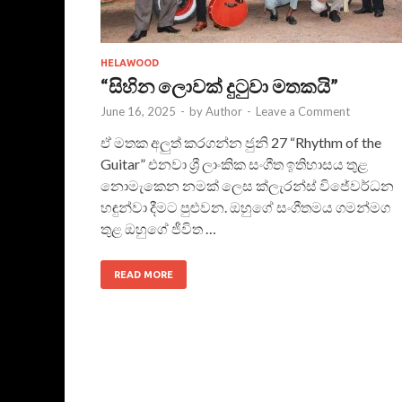
HELAWOOD
“සිහින ලොවක් දුටුවා මතකයි”
June 16, 2025
-
by
Author
-
Leave a Comment
ඒ මතක අලුත් කරගන්න ජුනි 27 “Rhythm of the
Guitar” එනවා ශ්‍රී ලාංකික සංගීත ඉතිහාසය තුළ
නොමැකෙන නමක් ලෙස ක්ලැරන්ස් විජේවර්ධන
හඳුන්වා දීමට පුළුවන. ඔහුගේ සංගීතමය ගමන්මග
තුළ ඔහුගේ ජීවිත …
READ MORE