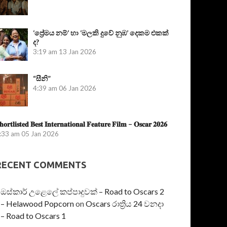
‘ප්‍රේමය නම්’ හා ‘මලකි දුවේ නුඹ’ දෙකම එකක්
ද?
3:19 am
13 Jan 2026
“සීනි”
4:39 am
06 Jan 2026
𝐡𝐨𝐫𝐭𝐥𝐢𝐬𝐭𝐞𝐝 𝐁𝐞𝐬𝐭 𝐈𝐧𝐭𝐞𝐫𝐧𝐚𝐭𝐢𝐨𝐧𝐚𝐥 𝐅𝐞𝐚𝐭𝐮𝐫𝐞 𝐅𝐢𝐥𝐦 – 𝐎𝐬𝐜𝐚𝐫 𝟐𝟎𝟐𝟔
:33 am
05 Jan 2026
RECENT COMMENTS
ඔස්කාර් උළෙලේ කප්පාදුවක් – Road to Oscars 2
– Helawood Popcorn
on
Oscars රාත්‍රිය 24 වනදා
– Road to Oscars 1