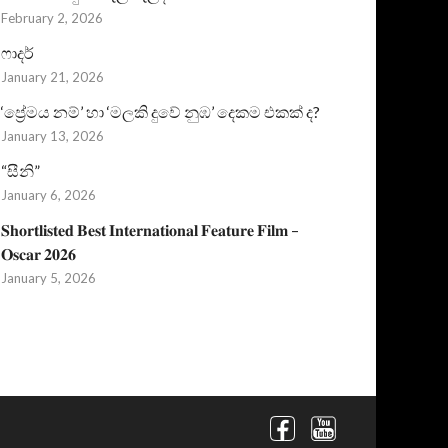
February 2, 2026
ෆාදර්
January 21, 2026
‘ප්‍රේමය නම්’ හා ‘මලකි දුවේ නුඹ’ දෙකම එකක් ද?
January 13, 2026
“සීනි”
January 6, 2026
𝐒𝐡𝐨𝐫𝐭𝐥𝐢𝐬𝐭𝐞𝐝 𝐁𝐞𝐬𝐭 𝐈𝐧𝐭𝐞𝐫𝐧𝐚𝐭𝐢𝐨𝐧𝐚𝐥 𝐅𝐞𝐚𝐭𝐮𝐫𝐞 𝐅𝐢𝐥𝐦 –
𝐎𝐬𝐜𝐚𝐫 𝟐𝟎𝟐𝟔
January 5, 2026