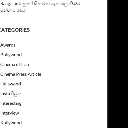
Ranga
on
ඔහුගේ සිනමාව ගැන ඔහු නික්ම
යන්නට පෙර
CATEGORIES
Awards
Bollywood
Cinema of Iran
Cinema Press Article
Helawood
Insta පිටුව
Interesting
Interview
Kollywood