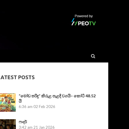
LATEST POSTS
“මෝඩ තරිඳු” කිරුළ පැළඳි වගයි– කෝටි 48.52
යි
6:36 am
02 Feb 2026
ෆාදර්
3:42 am
21 Jan 2026