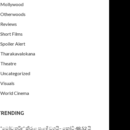
Mollywood
Otherwoods
Reviews
Short Films
Spoiler Alert
Tharakavalokana
Theatre
Uncategorized
Visuals
World Cinema
TRENDING
“මෝඩ තරිඳු” කිරුළ පැළඳි වගයි– කෝටි 48.52 යි