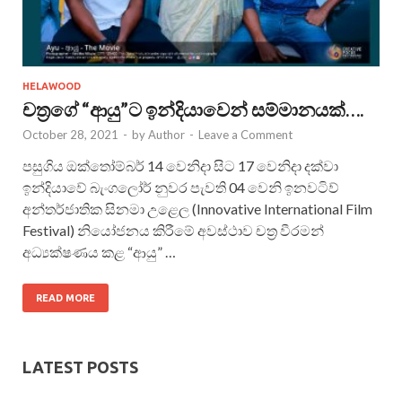
HELAWOOD
චත්‍රගේ “ආයු”ට ඉන්දියාවෙන් සම්මානයක්….
October 28, 2021
-
by
Author
-
Leave a Comment
පසුගිය ඔක්තෝම්බර් 14 වෙනිදා සිට 17 වෙනිදා දක්වා
ඉන්දියාවේ බැංගලෝර් නුවර පැවති 04 වෙනි ඉනවටිව්
අන්තර්ජාතික සිනමා උළෙල (Innovative International Film
Festival) නියෝජනය කිරීමේ අවස්ථාව චත්‍ර වීරමන්
අධ්‍යක්ෂණය කළ “ආයු” …
READ MORE
LATEST POSTS