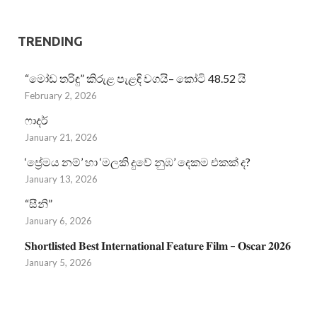
TRENDING
“මෝඩ තරිඳු” කිරුළ පැළඳි වගයි– කෝටි 48.52 යි
February 2, 2026
ෆාදර්
January 21, 2026
‘ප්‍රේමය නම්’ හා ‘මලකි දුවේ නුඹ’ දෙකම එකක් ද?
January 13, 2026
“සීනි”
January 6, 2026
𝐒𝐡𝐨𝐫𝐭𝐥𝐢𝐬𝐭𝐞𝐝 𝐁𝐞𝐬𝐭 𝐈𝐧𝐭𝐞𝐫𝐧𝐚𝐭𝐢𝐨𝐧𝐚𝐥 𝐅𝐞𝐚𝐭𝐮𝐫𝐞 𝐅𝐢𝐥𝐦 – 𝐎𝐬𝐜𝐚𝐫 𝟐𝟎𝟐𝟔
January 5, 2026