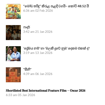
“මෝඩ තරිඳු” කිරුළ පැළඳි වගයි– කෝටි 48.52 යි
6:36 am
02 Feb 2026
ෆාදර්
3:42 am
21 Jan 2026
‘ප්‍රේමය නම්’ හා ‘මලකි දුවේ නුඹ’ දෙකම එකක් ද?
3:19 am
13 Jan 2026
“සීනි”
4:39 am
06 Jan 2026
𝐒𝐡𝐨𝐫𝐭𝐥𝐢𝐬𝐭𝐞𝐝 𝐁𝐞𝐬𝐭 𝐈𝐧𝐭𝐞𝐫𝐧𝐚𝐭𝐢𝐨𝐧𝐚𝐥 𝐅𝐞𝐚𝐭𝐮𝐫𝐞 𝐅𝐢𝐥𝐦 – 𝐎𝐬𝐜𝐚𝐫 𝟐𝟎𝟐𝟔
6:33 am
05 Jan 2026