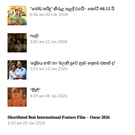
“මෝඩ තරිඳු” කිරුළ පැළඳි වගයි– කෝටි 48.52 යි
6:36 am
02 Feb 2026
ෆාදර්
3:42 am
21 Jan 2026
‘ප්‍රේමය නම්’ හා ‘මලකි දුවේ නුඹ’ දෙකම එකක් ද?
3:19 am
13 Jan 2026
“සීනි”
4:39 am
06 Jan 2026
𝐒𝐡𝐨𝐫𝐭𝐥𝐢𝐬𝐭𝐞𝐝 𝐁𝐞𝐬𝐭 𝐈𝐧𝐭𝐞𝐫𝐧𝐚𝐭𝐢𝐨𝐧𝐚𝐥 𝐅𝐞𝐚𝐭𝐮𝐫𝐞 𝐅𝐢𝐥𝐦 – 𝐎𝐬𝐜𝐚𝐫 𝟐𝟎𝟐𝟔
6:33 am
05 Jan 2026