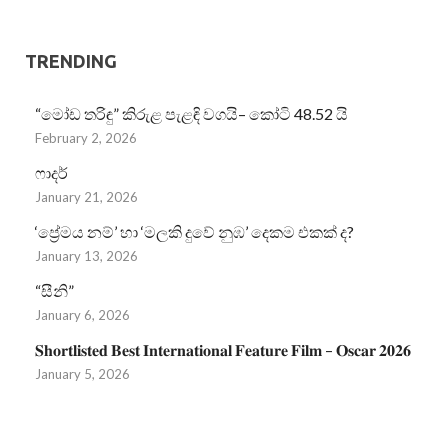
TRENDING
“මෝඩ තරිඳු” කිරුළ පැළඳි වගයි– කෝටි 48.52 යි
February 2, 2026
ෆාදර්
January 21, 2026
‘ප්‍රේමය නම්’ හා ‘මලකි දුවේ නුඹ’ දෙකම එකක් ද?
January 13, 2026
“සීනි”
January 6, 2026
𝐒𝐡𝐨𝐫𝐭𝐥𝐢𝐬𝐭𝐞𝐝 𝐁𝐞𝐬𝐭 𝐈𝐧𝐭𝐞𝐫𝐧𝐚𝐭𝐢𝐨𝐧𝐚𝐥 𝐅𝐞𝐚𝐭𝐮𝐫𝐞 𝐅𝐢𝐥𝐦 – 𝐎𝐬𝐜𝐚𝐫 𝟐𝟎𝟐𝟔
January 5, 2026