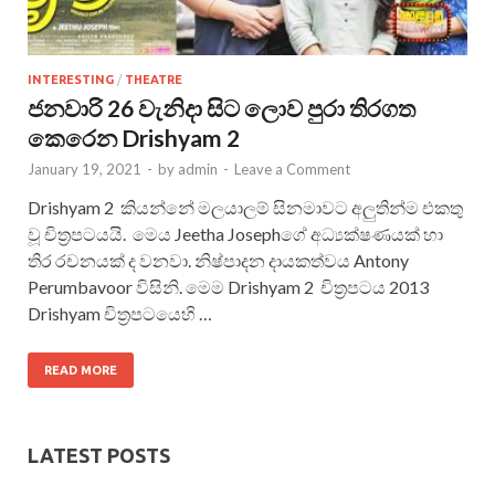
INTERESTING
/
THEATRE
ජනවාරි 26 වැනිදා සිට ලොව පුරා තිරගත
කෙරෙන Drishyam 2
January 19, 2021
-
by
admin
-
Leave a Comment
Drishyam 2 කියන්නේ මලයාලම් සිනමාවට අලුතින්ම එකතු
වූ චිත්‍රපටයයි. මෙය Jeetha Josephගේ අධ්‍යක්ෂණයක් හා
තිර රචනයක් ද වනවා. නිෂ්පාදන දායකත්වය Antony
Perumbavoor විසිනි. මෙම Drishyam 2 චිත්‍රපටය 2013
Drishyam චිත්‍රපටයෙහි …
READ MORE
LATEST POSTS