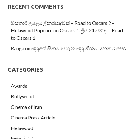
RECENT COMMENTS
ඔස්කාර් උළෙලේ කප්පාදුවක් – Road to Oscars 2 –
Helawood Popcorn
on
Oscars රාත්‍රිය 24 වනදා – Road
to Oscars 1
Ranga
on
ඔහුගේ සිනමාව ගැන ඔහු නික්ම යන්නට පෙර
CATEGORIES
Awards
Bollywood
Cinema of Iran
Cinema Press Article
Helawood
Insta පිටුව