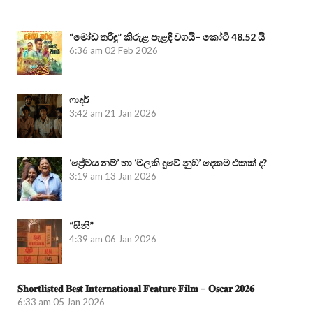
“මෝඩ තරිඳු” කිරුළ පැළඳි වගයි– කෝටි 48.52 යි
6:36 am
02 Feb 2026
ෆාදර්
3:42 am
21 Jan 2026
‘ප්‍රේමය නම්’ හා ‘මලකි දුවේ නුඹ’ දෙකම එකක් ද?
3:19 am
13 Jan 2026
“සීනි”
4:39 am
06 Jan 2026
𝐒𝐡𝐨𝐫𝐭𝐥𝐢𝐬𝐭𝐞𝐝 𝐁𝐞𝐬𝐭 𝐈𝐧𝐭𝐞𝐫𝐧𝐚𝐭𝐢𝐨𝐧𝐚𝐥 𝐅𝐞𝐚𝐭𝐮𝐫𝐞 𝐅𝐢𝐥𝐦 – 𝐎𝐬𝐜𝐚𝐫 𝟐𝟎𝟐𝟔
6:33 am
05 Jan 2026