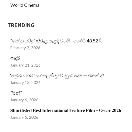
World Cinema
TRENDING
“මෝඩ තරිඳු” කිරුළ පැළඳි වගයි– කෝටි 48.52 යි
February 2, 2026
ෆාදර්
January 21, 2026
‘ප්‍රේමය නම්’ හා ‘මලකි දුවේ නුඹ’ දෙකම එකක් ද?
January 13, 2026
“සීනි”
January 6, 2026
𝐒𝐡𝐨𝐫𝐭𝐥𝐢𝐬𝐭𝐞𝐝 𝐁𝐞𝐬𝐭 𝐈𝐧𝐭𝐞𝐫𝐧𝐚𝐭𝐢𝐨𝐧𝐚𝐥 𝐅𝐞𝐚𝐭𝐮𝐫𝐞 𝐅𝐢𝐥𝐦 – 𝐎𝐬𝐜𝐚𝐫 𝟐𝟎𝟐𝟔
January 5, 2026