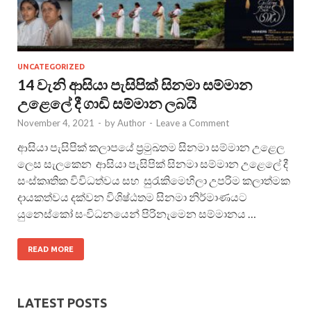
UNCATEGORIZED
14 වැනි ආසියා පැසිපික් සිනමා සම්මාන
උළෙලේ දී ගාඩි සම්මාන ලබයි
November 4, 2021
-
by
Author
-
Leave a Comment
ආසියා පැසිපික් කලාපයේ ප්‍රමුඛතම සිනමා සම්මාන උළෙල
ලෙස සැලකෙන ආසියා පැසිපික් සිනමා සම්මාන උළෙලේ දී
සංස්කෘතික විවිධත්වය සහ සුරැකිමෙහිලා උපරිම කලාත්මක
දායකත්වය දක්වන විශිෂ්ඨතම සිනමා නිර්මාණයට
යුනෙස්කෝ සංවිධනයෙන් පිරිනැමෙන සම්මානය …
READ MORE
LATEST POSTS