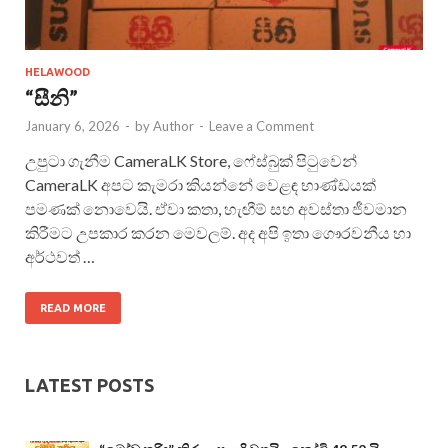
HELAWOOD
“සීනි”
January 6, 2026
-
by
Author
-
Leave a Comment
උපුටා ගැනීම CameraLK Store, ෆේස්බුක් පිටුවෙන්
CameraLK අපට කැමරා කියන්නේ වෙළඳ භාණ්ඩයක්
පමණක් නොවෙයි. ඒවා කතා, හැඟීම් සහ අවස්තා ජීවමාන
කිරීමට උපකාර කරන මෙවලම්. අද අපි ඉතා ගෞරවනීය හා
අර්ථවත් …
READ MORE
LATEST POSTS