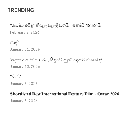
TRENDING
“මෝඩ තරිඳු” කිරුළ පැළඳි වගයි– කෝටි 48.52 යි
February 2, 2026
ෆාදර්
January 21, 2026
‘ප්‍රේමය නම්’ හා ‘මලකි දුවේ නුඹ’ දෙකම එකක් ද?
January 13, 2026
“සීනි”
January 6, 2026
𝐒𝐡𝐨𝐫𝐭𝐥𝐢𝐬𝐭𝐞𝐝 𝐁𝐞𝐬𝐭 𝐈𝐧𝐭𝐞𝐫𝐧𝐚𝐭𝐢𝐨𝐧𝐚𝐥 𝐅𝐞𝐚𝐭𝐮𝐫𝐞 𝐅𝐢𝐥𝐦 – 𝐎𝐬𝐜𝐚𝐫 𝟐𝟎𝟐𝟔
January 5, 2026