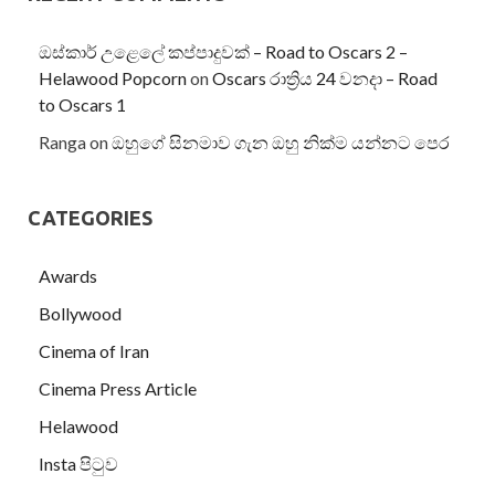
ඔස්කාර් උළෙලේ කප්පාදුවක් – Road to Oscars 2 –
Helawood Popcorn
on
Oscars රාත්‍රිය 24 වනදා – Road
to Oscars 1
Ranga
on
ඔහුගේ සිනමාව ගැන ඔහු නික්ම යන්නට පෙර
CATEGORIES
Awards
Bollywood
Cinema of Iran
Cinema Press Article
Helawood
Insta පිටුව