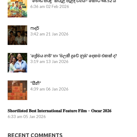
“මෝඩ තරිඳු” කිරුළ පැළඳි වගයි– කෝටි 48.52 යි
6:36 am
02 Feb 2026
ෆාදර්
3:42 am
21 Jan 2026
‘ප්‍රේමය නම්’ හා ‘මලකි දුවේ නුඹ’ දෙකම එකක් ද?
3:19 am
13 Jan 2026
“සීනි”
4:39 am
06 Jan 2026
𝐒𝐡𝐨𝐫𝐭𝐥𝐢𝐬𝐭𝐞𝐝 𝐁𝐞𝐬𝐭 𝐈𝐧𝐭𝐞𝐫𝐧𝐚𝐭𝐢𝐨𝐧𝐚𝐥 𝐅𝐞𝐚𝐭𝐮𝐫𝐞 𝐅𝐢𝐥𝐦 – 𝐎𝐬𝐜𝐚𝐫 𝟐𝟎𝟐𝟔
6:33 am
05 Jan 2026
RECENT COMMENTS