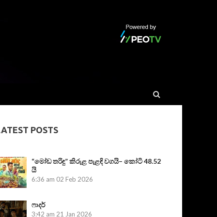
LATEST POSTS
“මෝඩ තරිඳු” කිරුළ පැළඳි වගයි– කෝටි 48.52
යි
6:36 am
02 Feb 2026
ෆාදර්
3:42 am
21 Jan 2026