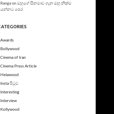
Ranga
on
ඔහුගේ සිනමාව ගැන ඔහු නික්ම
යන්නට පෙර
CATEGORIES
Awards
Bollywood
Cinema of Iran
Cinema Press Article
Helawood
Insta පිටුව
Interesting
Interview
Kollywood