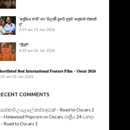
‘ප්‍රේමය නම්’ හා ‘මලකි දුවේ නුඹ’ දෙකම එකක්
ද?
3:19 am
13 Jan 2026
“සීනි”
4:39 am
06 Jan 2026
𝐡𝐨𝐫𝐭𝐥𝐢𝐬𝐭𝐞𝐝 𝐁𝐞𝐬𝐭 𝐈𝐧𝐭𝐞𝐫𝐧𝐚𝐭𝐢𝐨𝐧𝐚𝐥 𝐅𝐞𝐚𝐭𝐮𝐫𝐞 𝐅𝐢𝐥𝐦 – 𝐎𝐬𝐜𝐚𝐫 𝟐𝟎𝟐𝟔
:33 am
05 Jan 2026
RECENT COMMENTS
ඔස්කාර් උළෙලේ කප්පාදුවක් – Road to Oscars 2
– Helawood Popcorn
on
Oscars රාත්‍රිය 24 වනදා
– Road to Oscars 1