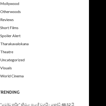
Mollywood
Otherwoods
Reviews
Short Films
Spoiler Alert
Tharakavalokana
Theatre
Uncategorized
Visuals
World Cinema
TRENDING
“මෝඩ තරිඳු” කිරුළ පැළඳි වගයි– කෝටි 48.52 යි