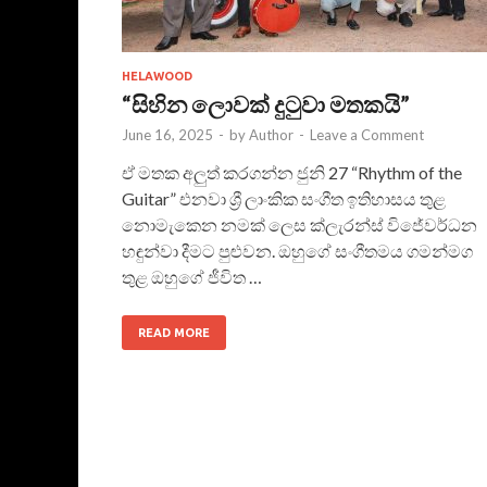
HELAWOOD
“සිහින ලොවක් දුටුවා මතකයි”
June 16, 2025
-
by
Author
-
Leave a Comment
ඒ මතක අලුත් කරගන්න ජුනි 27 “Rhythm of the
Guitar” එනවා ශ්‍රී ලාංකික සංගීත ඉතිහාසය තුළ
නොමැකෙන නමක් ලෙස ක්ලැරන්ස් විජේවර්ධන
හඳුන්වා දීමට පුළුවන. ඔහුගේ සංගීතමය ගමන්මග
තුළ ඔහුගේ ජීවිත …
READ MORE