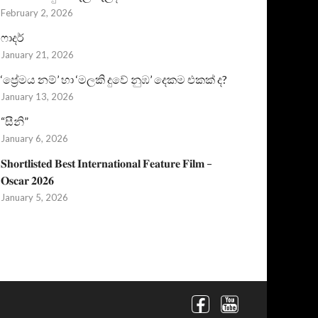
February 2, 2026
ෆාදර්
January 21, 2026
‘ප්‍රේමය නම්’ හා ‘මලකි දුවේ නුඹ’ දෙකම එකක් ද?
January 13, 2026
“සීනි”
January 6, 2026
𝐒𝐡𝐨𝐫𝐭𝐥𝐢𝐬𝐭𝐞𝐝 𝐁𝐞𝐬𝐭 𝐈𝐧𝐭𝐞𝐫𝐧𝐚𝐭𝐢𝐨𝐧𝐚𝐥 𝐅𝐞𝐚𝐭𝐮𝐫𝐞 𝐅𝐢𝐥𝐦 –
𝐎𝐬𝐜𝐚𝐫 𝟐𝟎𝟐𝟔
January 5, 2026